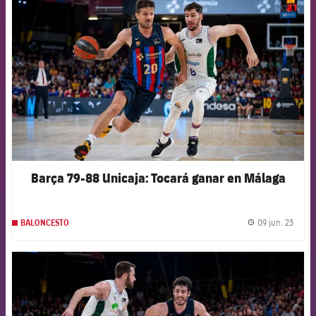
FCB Barcelona badge
Barça 79-88 Unicaja: Tocará ganar en Málaga
09 jun. 23
BALONCESTO
label.
FCB Barcelona badge