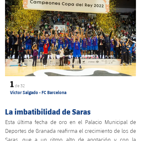
Servicios Médicos
Acreditaciones
Accesibilidad
Instalaciones
1
de
32
Víctor Salgado - FC Barcelona
La imbatibilidad de Saras
Esta última fecha de oro en el Palacio Municipal de
Deportes de Granada reafirma el crecimiento de los de
Saras, que a un ritmo alto de anotación y con la