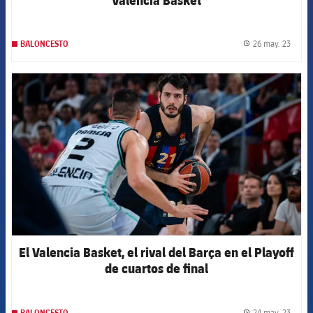
26 may. 23
BALONCESTO
label.
FCB Barcelona badge
El Valencia Basket, el rival del Barça en el Playoff
de cuartos de final
24 may. 23
BALONCESTO