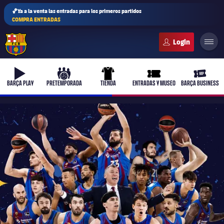
🏀Ya a la venta las entradas para los primeros partidos
COMPRA ENTRADAS
FC Barcelona club badge
b-play
culers-ball
uniform
ticket-full
ticket-v
BARÇA PLAY
PRETEMPORADA
TIENDA
ENTRADAS Y MUSEO
BARÇA BUSINESS