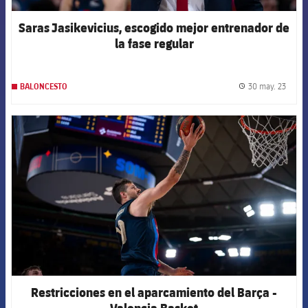
Saras Jasikevicius, escogido mejor entrenador de
la fase regular
30 may. 23
BALONCESTO
label.
FCB Barcelona badge
Restricciones en el aparcamiento del Barça -
Valencia Basket