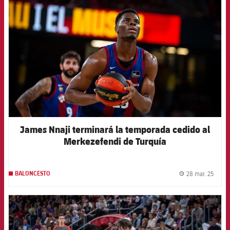
FCB Barcelona badge
James Nnaji terminará la temporada cedido al
Merkezefendi de Turquía
28 mar. 25
BALONCESTO
label.
FCB Barcelona badge