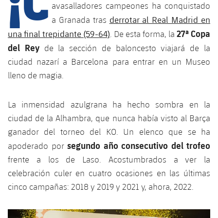
avasalladores campeones ha conquistado
derrotar al Real Madrid en
a Granada tras
plusicon
más
27ª Copa
una final trepidante (59-64)
. De esta forma, la
del Rey
de la sección de baloncesto viajará de la
Instalaciones
ciudad nazarí a Barcelona para entrar en un Museo
lleno de magia.
Spotify Camp Nou
La inmensidad azulgrana ha hecho sombra en la
Palau Blaugrana
ciudad de la Alhambra, que nunca había visto al Barça
ganador del torneo del KO. Un elenco que se ha
Estadi Johan Cruyff
segundo año consecutivo del trofeo
apoderado por
frente a los de Laso. Acostumbrados a ver la
Barça Cafe
plusicon
más
celebración culer en cuatro ocasiones en las últimas
cinco campañas: 2018 y 2019 y 2021 y, ahora, 2022.
Ciutat Esportiva
Servicios
plusicon
más
Anterior
label.aria.chevronleft
Siguiente
label.aria.
La Masia