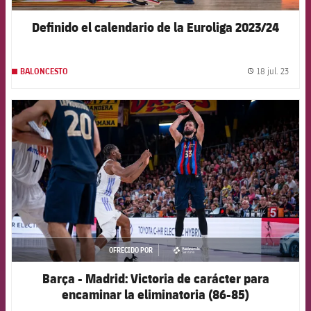
Definido el calendario de la Euroliga 2023/24
18 jul. 23
BALONCESTO
label.
FCB Barcelona badge
OFRECIDO POR
asistencia
Barça - Madrid: Victoria de carácter para
encaminar la eliminatoria (86-85)