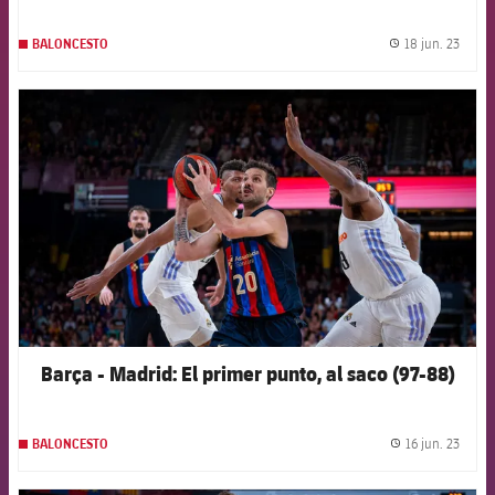
18 jun. 23
BALONCESTO
label.
FCB Barcelona badge
Barça - Madrid: El primer punto, al saco (97-88)
16 jun. 23
BALONCESTO
label.