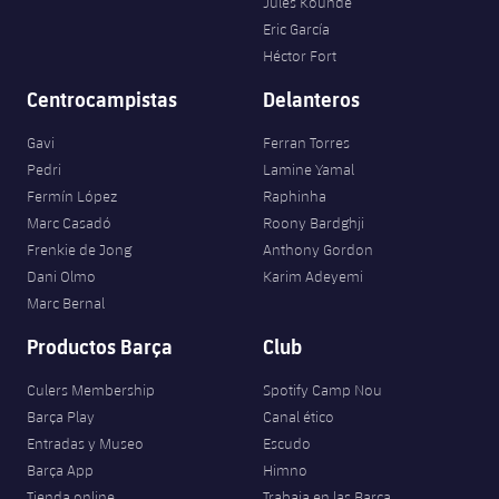
Jules Kounde
Eric García
Héctor Fort
Centrocampistas
Delanteros
Gavi
Ferran Torres
Pedri
Lamine Yamal
Fermín López
Raphinha
Marc Casadó
Roony Bardghji
Frenkie de Jong
Anthony Gordon
Dani Olmo
Karim Adeyemi
Marc Bernal
Productos Barça
Club
Culers Membership
Spotify Camp Nou
Barça Play
Canal ético
Entradas y Museo
Escudo
Barça App
Himno
Tienda online
Trabaja en las Barça