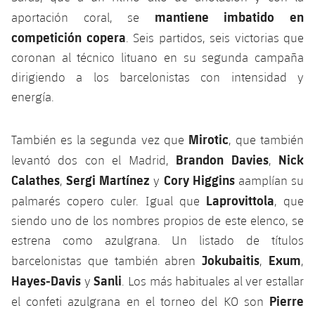
mantiene imbatido en
aportación coral, se
competición copera
. Seis partidos, seis victorias que
coronan al técnico lituano en su segunda campaña
dirigiendo a los barcelonistas con intensidad y
energía.
Mirotic
También es la segunda vez que
, que también
Brandon
Davies
Nick
levantó dos con el Madrid,
,
Calathes
Sergi
Martínez
Cory
Higgins
,
y
aamplían su
Laprovittola
palmarés copero culer. Igual que
, que
siendo uno de los nombres propios de este elenco, se
estrena como azulgrana. Un listado de títulos
Jokubaitis
Exum
barcelonistas que también abren
,
,
Hayes-Davis
Sanli
y
. Los más habituales al ver estallar
Pierre
el confeti azulgrana en el torneo del KO son