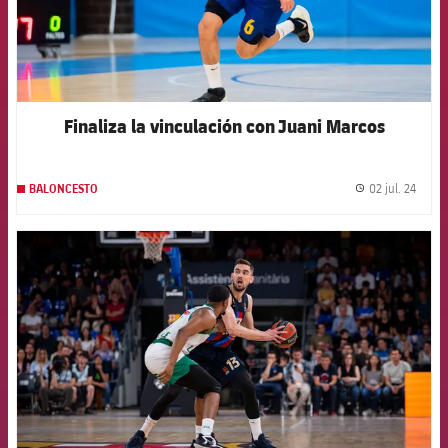
Finaliza la vinculación con Juani Marcos
02 jul. 24
BALONCESTO
label.
FCB Barcelona badge