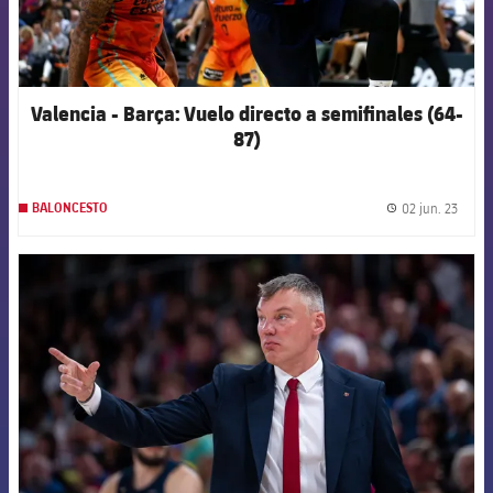
Valencia - Barça: Vuelo directo a semifinales (64-
87)
02 jun. 23
BALONCESTO
label.
FCB Barcelona badge