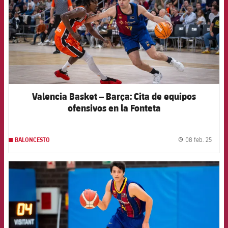
Valencia Basket – Barça: Cita de equipos
ofensivos en la Fonteta
08 feb. 25
BALONCESTO
label.
FCB Barcelona badge