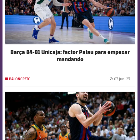
Barça 84-81 Unicaja: factor Palau para empezar
mandando
07 jun. 23
BALONCESTO
label.
FCB Barcelona badge