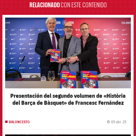
RELACIONADO
CON ESTE CONTENIDO
FCB Barcelona badge
Presentación del segundo volumen de «Història
del Barça de Bàsquet» de Francesc Fernández
09 abr. 25
BALONCESTO
label.