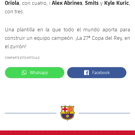
Oriola
Alex Abrines
Smits
Kyle
Kuric
, con cuatro, i
,
y
,
con tres.
Una plantilla en la que todo el mundo aporta para
construir un equipo campeón. ¡La 27ª Copa del Rey, en
el zurrón!
COMPARTE ESTE ARTÍCULO
label.aria.whatsapp
label.aria.facebook
Whatsapp
Facebook
label.aria.barcelona