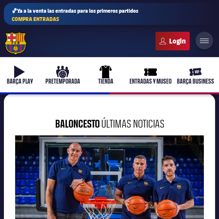
🏀Ya a la venta las entradas para los primeros partidos
COMPRA ENTRADAS
FC Barcelona club badge
b-play
culers-ball
uniform
ticket-full
ticket-v
BARÇA PLAY
PRETEMPORADA
TIENDA
ENTRADAS Y MUSEO
BARÇA BUSINESS
BALONCESTO
ÚLTIMAS NOTICIAS
FC Barcelona club badge