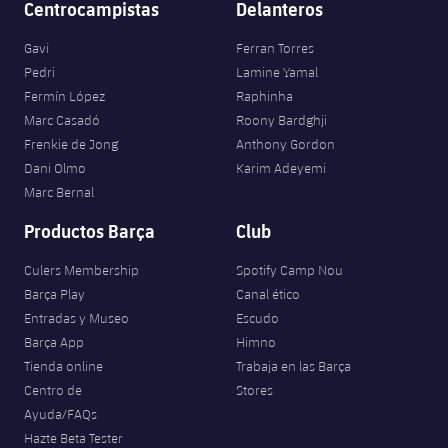
Centrocampistas
Delanteros
Gavi
Ferran Torres
Pedri
Lamine Yamal
Fermín López
Raphinha
Marc Casadó
Roony Bardghji
Frenkie de Jong
Anthony Gordon
Dani Olmo
Karim Adeyemi
Marc Bernal
Productos Barça
Club
Culers Membership
Spotify Camp Nou
Barça Play
Canal ético
Entradas y Museo
Escudo
Barça App
Himno
Tienda online
Trabaja en las Barça
Centro de
Stores
Ayuda/FAQs
Hazte Beta Tester