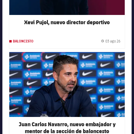
Xevi Pujol, nuevo director deportivo
03 ago 26
BALONCESTO
Fecha de
FC Barcelona club badge
Juan Carlos Navarro, nuevo embajador y
mentor de la sección de baloncesto