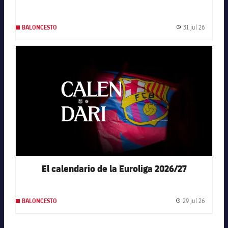
31 jul 26
BALONCESTO
Fecha de
FC Barcelona club badge
El calendario de la Euroliga 2026/27
29 jul 26
BALONCESTO
Fecha de