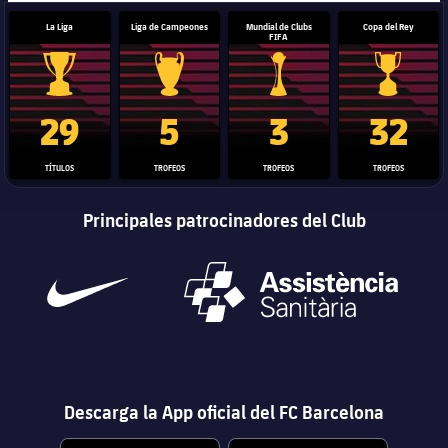
La Liga
Liga de Campeones
Mundial de Clubs
Copa del Rey
FIFA
Trofeo de La Liga
Trofeo de la Liga de Campeones
Trofeo del Mundial de Clube
Copa del 
29
5
3
32
TÍTULOS
TROFEOS
TROFEOS
TROFEOS
Principales patrocinadores del Club
Descarga la App oficial del FC Barcelona