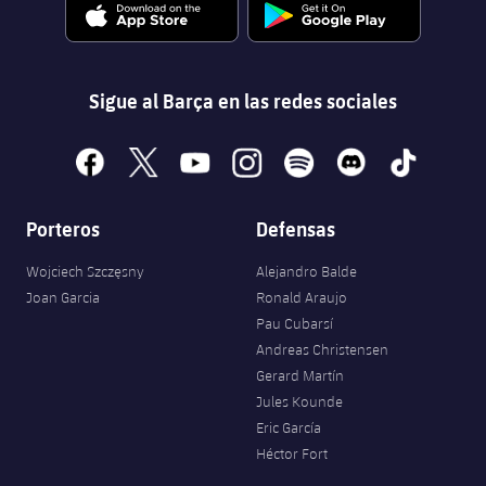
Sigue al Barça en las redes sociales
facebook
x
youtube
instagram
spotify
discord
tiktok
Porteros
Defensas
Wojciech Szczęsny
Alejandro Balde
Joan Garcia
Ronald Araujo
Pau Cubarsí
Andreas Christensen
Gerard Martín
Jules Kounde
Eric García
Héctor Fort