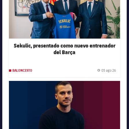
Sekulic, presentado como nuevo entrenador
del Barça
05 ago 26
BALONCESTO
Fecha de
FC Barcelona club badge