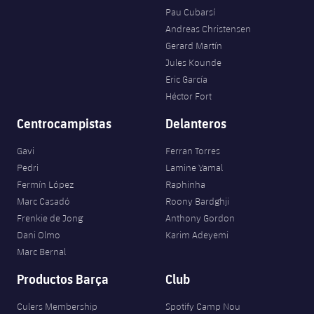
Pau Cubarsí
Andreas Christensen
Gerard Martín
Jules Kounde
Eric García
Héctor Fort
Centrocampistas
Delanteros
Gavi
Ferran Torres
Pedri
Lamine Yamal
Fermín López
Raphinha
Marc Casadó
Roony Bardghji
Frenkie de Jong
Anthony Gordon
Dani Olmo
Karim Adeyemi
Marc Bernal
Productos Barça
Club
Culers Membership
Spotify Camp Nou