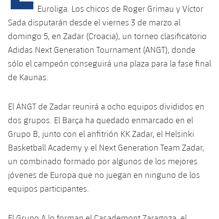
Euroliga. Los chicos de Roger Grimau y Víctor
Sada disputarán desde el viernes 3 de marzo al
plusicon
más
domingo 5, en Zadar (Croacia), un torneo clasificatorio
Adidas Next Generation Tournament (ANGT), donde
Instalaciones
sólo el campeón conseguirá una plaza para la fase final
de Kaunas.
Spotify Camp Nou
El ANGT de Zadar reunirá a ocho equipos divididos en
Palau Blaugrana
dos grupos. El Barça ha quedado enmarcado en el
Grupo B, junto con el anfitrión KK Zadar, el Helsinki
Estadi Johan Cruyff
Basketball Academy y el Next Generation Team Zadar,
un combinado formado por algunos de los mejores
Barça Cafe
plusicon
más
jóvenes de Europa que no juegan en ninguno de los
equipos participantes.
Ciutat Esportiva
Servicios
plusicon
más
La Masia
El Grupo A lo forman el Casademont Zaragoza, el