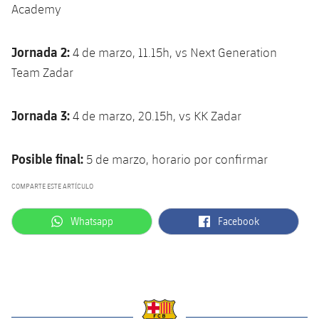
Academy
Jornada 2:
4 de marzo, 11.15h, vs Next Generation
Team Zadar
Jornada 3:
4 de marzo, 20.15h, vs KK Zadar
Posible final:
5 de marzo, horario por confirmar
COMPARTE ESTE ARTÍCULO
label.aria.whatsapp
label.aria.facebook
Whatsapp
Facebook