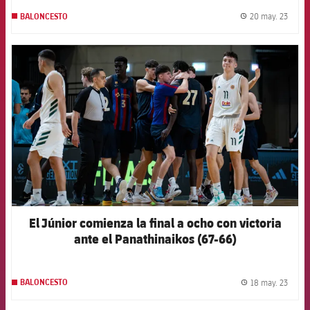
20 may. 23
BALONCESTO
label.
FCB Barcelona badge
El Júnior comienza la final a ocho con victoria
ante el Panathinaikos (67-66)
18 may. 23
BALONCESTO
label.