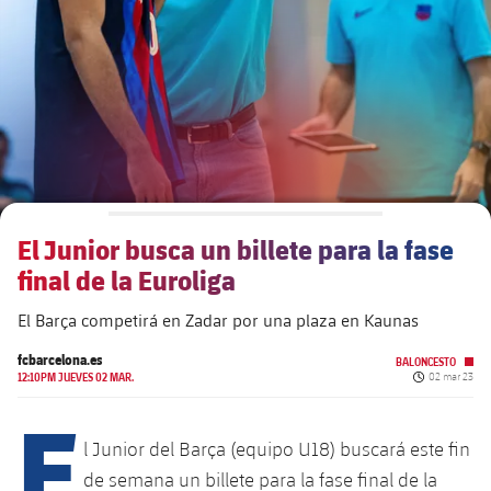
plusicon
más
Junta Directiva
plusicon
más
Estructura ejecutiva
Barça Academy
plusicon
más
Organigramas
Más que un club
chevron-right
label.aria.chevronright
El Junior busca un billete para la fase
Década a década
final de la Euroliga
Órganos
Masia 360
chevron-right
label.aria.chevronright
Presidentes
El Barça competirá en Zadar por una plaza en Kaunas
Documents
La Masia
fcbarcelona.es
chevron-right
label.aria.chevronright
Jugadores de leyenda
BALONCESTO
Fecha de pub
12:10PM JUEVES 02 MAR.
02 mar 23
E
Comisiones y órganos
Entrenadores
chevron-right
label.aria.chevronright
l Junior del Barça (equipo U18) buscará este fin
de semana un billete para la fase final de la
Centro de documentación