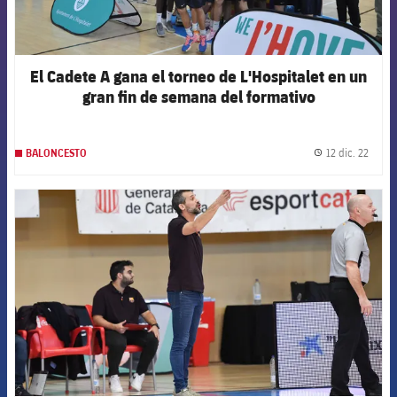
El Cadete A gana el torneo de L'Hospitalet en un
gran fin de semana del formativo
12 dic. 22
BALONCESTO
label.
FCB Barcelona badge