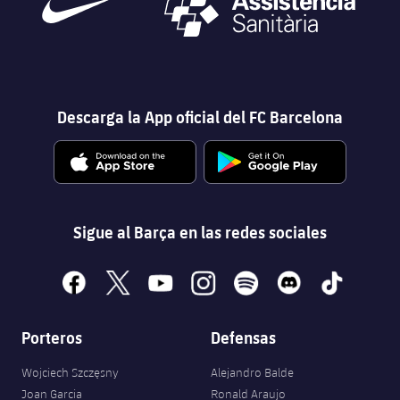
Descarga la App oficial del FC Barcelona
Sigue al Barça en las redes sociales
facebook
x
youtube
instagram
spotify
discord
tiktok
Porteros
Defensas
Wojciech Szczęsny
Alejandro Balde
Joan Garcia
Ronald Araujo