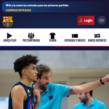
⚽Ya a la venta las entradas para los primeros partidos
COMPRAR ENTRADAS
FC Barcelona club badge
b-play
culers-ball
uniform
ticket-full
ticket-v
BARÇA PLAY
PRETEMPORADA
TIENDA
ENTRADAS Y MUSEO
BARÇA BUSINESS