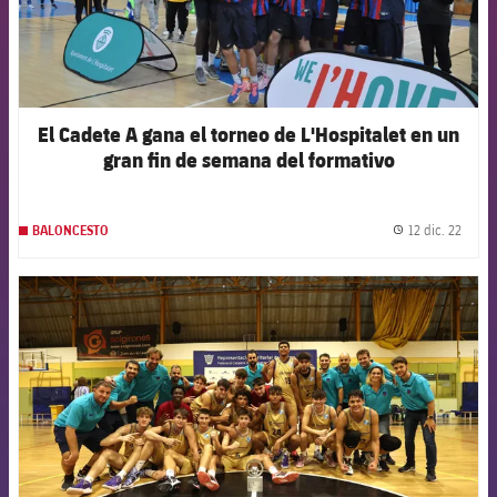
El Cadete A gana el torneo de L'Hospitalet en un
gran fin de semana del formativo
12 dic. 22
BALONCESTO
label.
FCB Barcelona badge