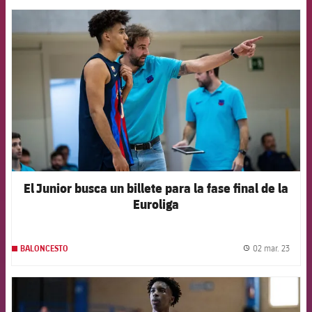
FCB Barcelona badge
El Junior busca un billete para la fase final de la
Euroliga
02 mar. 23
BALONCESTO
label.
FCB Barcelona badge