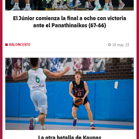
El Júnior comienza la final a ocho con victoria
ante el Panathinaikos (67-66)
18 may. 23
BALONCESTO
label.
FCB Barcelona badge
La otra batalla de Kaunas