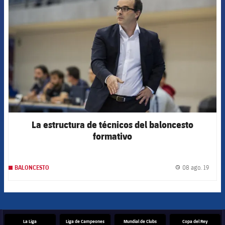
FCB Barcelona badge
La estructura de técnicos del baloncesto
formativo
08 ago. 19
BALONCESTO
label.
La Liga
Liga de Campeones
Mundial de Clubs
Copa del Rey