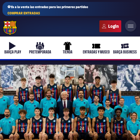
⚽Ya a la venta las entradas para los primeros partidos
COMPRAR ENTRADAS
FC Barcelona club badge
b-play
culers-ball
uniform
ticket-full
ticket-v
BARÇA PLAY
PRETEMPORADA
TIENDA
ENTRADAS Y MUSEO
BARÇA BUSINESS