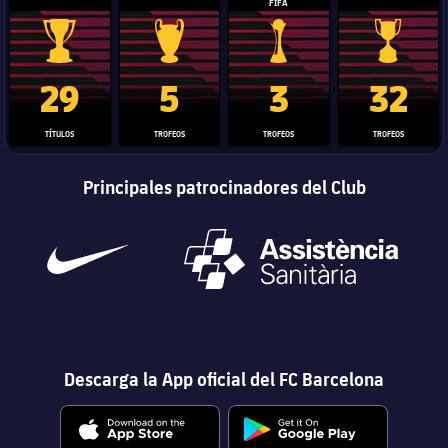
FIFA
Trofeo de La Liga
Trofeo de la Liga de Campeones
Trofeo del Mundial de Clube
Copa del 
29
5
3
32
TÍTULOS
TROFEOS
TROFEOS
TROFEOS
Principales patrocinadores del Club
Descarga la App oficial del FC Barcelona