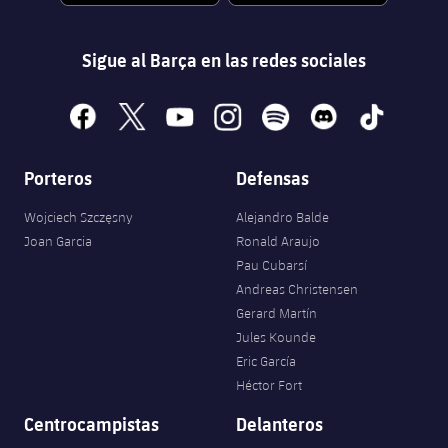
Sigue al Barça en las redes sociales
facebook
x
youtube
instagram
spotify
discord
tiktok
Porteros
Defensas
Wojciech Szczęsny
Alejandro Balde
Joan Garcia
Ronald Araujo
Pau Cubarsí
Andreas Christensen
Gerard Martín
Jules Kounde
Eric García
Héctor Fort
Centrocampistas
Delanteros