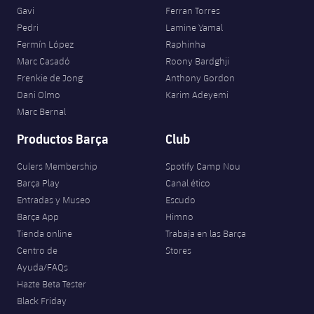
Gavi
Ferran Torres
Pedri
Lamine Yamal
Fermín López
Raphinha
Marc Casadó
Roony Bardghji
Frenkie de Jong
Anthony Gordon
Dani Olmo
Karim Adeyemi
Marc Bernal
Productos Barça
Club
Culers Membership
Spotify Camp Nou
Barça Play
Canal ético
Entradas y Museo
Escudo
Barça App
Himno
Tienda online
Trabaja en las Barça
Centro de
Stores
Ayuda/FAQs
Hazte Beta Tester
Black Friday