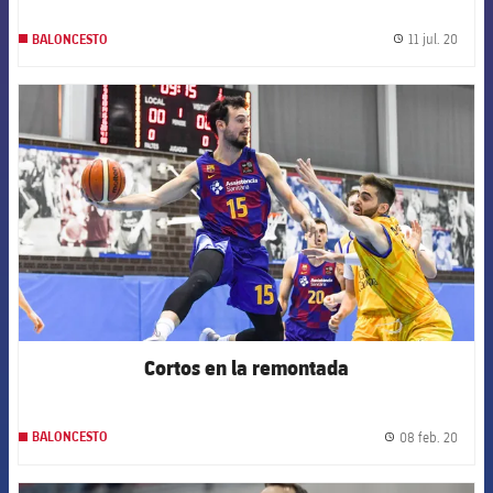
11 jul. 20
BALONCESTO
label.
FCB Barcelona badge
Cortos en la remontada
08 feb. 20
BALONCESTO
label.