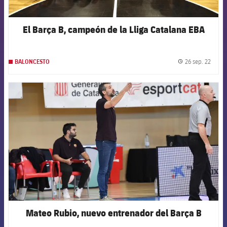
El Barça B, campeón de la Lliga Catalana EBA
26 sep. 22
BALONCESTO
label.
FCB Barcelona badge
Mateo Rubio, nuevo entrenador del Barça B