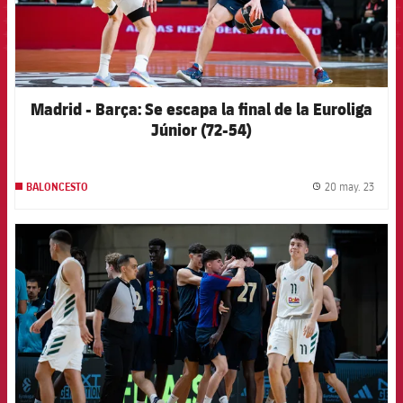
Madrid - Barça: Se escapa la final de la Euroliga
Júnior (72-54)
20 may. 23
BALONCESTO
label.
FCB Barcelona badge