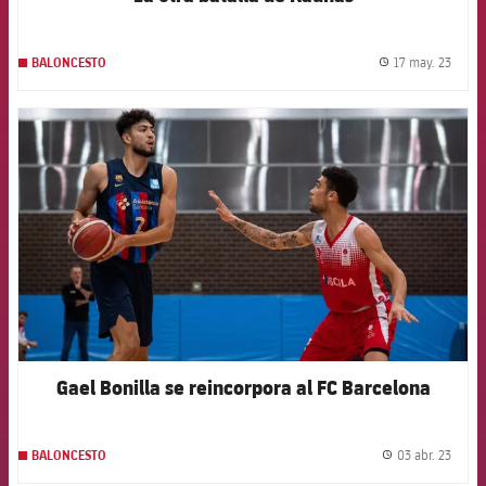
17 may. 23
BALONCESTO
label.
FCB Barcelona badge
Gael Bonilla se reincorpora al FC Barcelona
03 abr. 23
BALONCESTO
label.