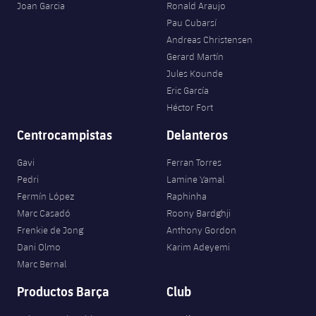
plusicon
más
Servicios Médicos
Joan Garcia
Ronald Araujo
Acreditaciones
Fotos
Fotos
Infantil A
Pau Cubarsí
Entradas
SUB8 B
Calendario
Campus Verano
Actualidad
Andreas Christensen
Accesibilidad
Historia
Instalaciones
Infantil B
Gerard Martín
Resultados
Resultados
Juvenil
Jules Kounde
PLUSICON
MÁS
Palmarés
Eric García
Clasificaciones
Jugadores
Cadete
Héctor Fort
Primer equipo
plusicon
más
Jugadors
Centrocampistas
Delanteros
Clasificaciones
Infantil
Actualidad
Barça Atlètic
plusicon
más
Gavi
Ferran Torres
Fotos
Alevín
Pedri
Lamine Yamal
Calendario
Actualidad
Base
plusicon
más
Fermín López
Raphinha
Palmarés
Marc Casadó
Roony Bardghji
Entradas
Calendario
Campus Verano
Actualidad
Frenkie de Jong
Anthony Gordon
Historia
Dani Olmo
Karim Adeyemi
Resultados
Resultados
Barça C
Marc Bernal
PLUSICON
MÁS
Clasificaciones
Productos Barça
Club
Jugadores
Junior
Información general
plusicon
más