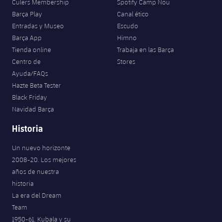
Culers Membership
Spotify Camp Nou
Jugadores
Clasificaciones
Juvenil
Barça Play
Canal ético
Noticias
Atletismo
plusicon
más
Entradas y Museo
Escudo
Fotos
Infantil
Barça App
Himno
Actualidad
Baloncesto en silla de ruedas
plusicon
más
Tienda online
Trabaja en las Barça
Historia
Alevín
Centro de
Stores
Masculino
Actualidad
Hockey sobre hielo
Ayuda/FAQs
plusicon
más
Palmarés
Hazte Beta Tester
Femenino
Jugadores
Black Friday
Actualidad
Hockey hierba
plusicon
más
Navidad Barça
Agenda
Calendario
Jugadores
Noticias
Historia
Patinaje artístico
plusicon
más
Resultados
Calendario
Un nuevo horizonte
Hockey Hierba Masculino
Escuela de Patinaje
Actualidad
2008-20. Los mejores
Clasificaciones
años de nuestra
Resultados
Hockey Hierba Femenino
Plantilla
Rugby
historia
plusicon
más
La era del Dream
Clasificaciones
Agenda
Actualidad
Voleibol
Team
plusicon
más
1950-61. Kubala y su