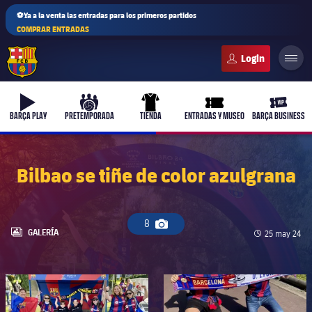
⚽Ya a la venta las entradas para los primeros partidos
COMPRAR ENTRADAS
FC Barcelona club badge
b-play
culers-ball
uniform
ticket-full
ticket-v
BARÇA PLAY
PRETEMPORADA
TIENDA
ENTRADAS Y MUSEO
BARÇA BUSINESS
Bilbao se tiñe de color azulgrana
8
Icono de cámara
LABEL.ARIA.GALLERY
GALERÍA
Fecha de pub
25 may 24
FC Barcelona club badge
FC Barcelona club badge