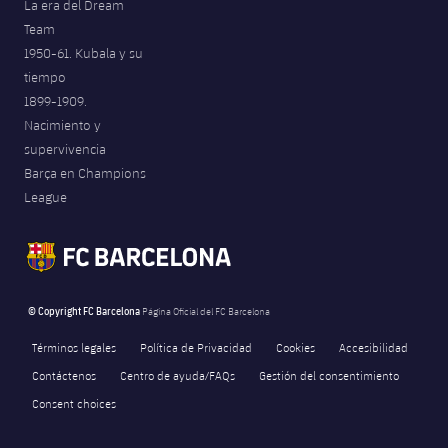
La era del Dream
Team
1950-61. Kubala y su
tiempo
1899-1909.
Nacimiento y
supervivencia
Barça en Champions
League
© Copyright FC Barcelona
Página Oficial del FC Barcelona
Términos legales
Política de Privacidad
Cookies
Accesibilidad
Contáctenos
Centro de ayuda/FAQs
Gestión del consentimiento
Consent choices