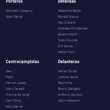
Porteros
Defensas
Wojciech Szczęsny
Alejandro Balde
Joan Garcia
Ronald Araujo
Pau Cubarsí
Andreas Christensen
Gerard Martín
Jules Kounde
Eric García
Héctor Fort
Centrocampistas
Delanteros
Gavi
Ferran Torres
Pedri
Lamine Yamal
Fermín López
Raphinha
Marc Casadó
Roony Bardghji
Frenkie de Jong
Anthony Gordon
Dani Olmo
Karim Adeyemi
Marc Bernal