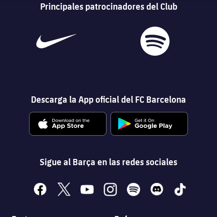
Servicios Médicos
Principales patrocinadores del Club
Acreditaciones
Accesibilidad
Instalaciones
Descarga la App oficial del FC Barcelona
Sigue al Barça en las redes sociales
facebook
x
youtube
instagram
spotify
discord
tiktok