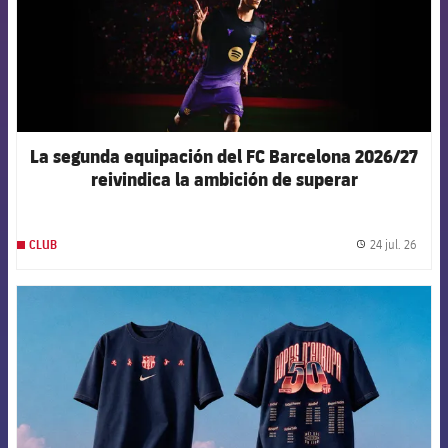
La segunda equipación del FC Barcelona 2026/27
reivindica la ambición de superar
constantemente los propios límites
24 jul. 26
CLUB
label.
FCB Barcelona badge