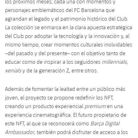
los próximos meses; cada una con momentos y
Jugadores
Clasificaciones
Juvenil
Noticias
personajes emblemáticos del FC Barcelona que
Atletismo
plusicon
más
agrandan el legado y el patrimonio histórico del Club.
Fotos
Infantil
Actualidad
La colección se enmarca en la clara apuesta estratégica
Baloncesto en silla de ruedas
plusicon
más
Historia
del Club por adoptar la tecnología y la innovación y, al
Alevín
Masculino
Actualidad
mismo tiempo, crear momentos culturales inolvidables
Hockey sobre hielo
plusicon
más
Palmarés
–del pasado y del presente– con el objetivo tanto de
Femenino
Jugadores
Actualidad
educar como de inspirar a los seguidores
millennials
,
Hockey hierba
plusicon
más
xenials
y de la generación Z, entre otros.
Agenda
Calendario
Jugadores
Noticias
Patinaje artístico
plusicon
más
Además de fomentar la lealtad entre un público más
Resultados
Calendario
Hockey Hierba Masculino
Escuela de Patinaje
Actualidad
joven, el proyecto se propone redefinir los NFT,
Clasificaciones
creando un producto experiencial
premium
en una
Resultados
Hockey Hierba Femenino
Plantilla
Rugby
experiencia cinematográfica. El futuro propietario de
plusicon
más
Clasificaciones
este NFT, al que se reconocerá como
Barça Digital
Agenda
Actualidad
Voleibol
Ambassador
, también podrá disfrutar de acceso a los
plusicon
más