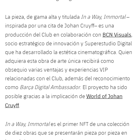
plusicon
más
Fotos
Fotos
Infantil A
Entradas
SUB8 B
Calendario
Campus Verano
Actualidad
La pieza, de gama alta y titulada
In a Way, Immortal
–
Historia
Infantil B
inspirada por una cita de Johan Cruyff– es una
Resultados
Resultados
Juvenil
BCN Visuals
producción del Club en colaboración con
,
PLUSICON
MÁS
Palmarés
socio estratégico de innovación y Superestudio Digital
Clasificaciones
Jugadores
Cadete
Primer equipo
plusicon
más
que ha desarrollado la estética cinematográfica. Quien
Jugadors
adquiera esta obra de arte única recibirá como
Clasificaciones
Infantil
Actualidad
Barça Atlètic
plusicon
más
obsequio varias ventajas y experiencias VIP
Fotos
relacionadas con el Club, además del reconocimiento
Alevín
Calendario
Actualidad
Base
plusicon
más
como
Barça Digital Ambassador
. El proyecto ha sido
Palmarés
World of Johan
posible gracias a la implicación de
Entradas
Calendario
Campus Verano
Actualidad
Cruyff
.
Historia
Resultados
Resultados
Barça C
PLUSICON
MÁS
In a Way, Immortal
es el primer NFT de una colección
Clasificaciones
Jugadores
Junior
de diez obras que se presentarán pieza por pieza en
Información general
plusicon
más