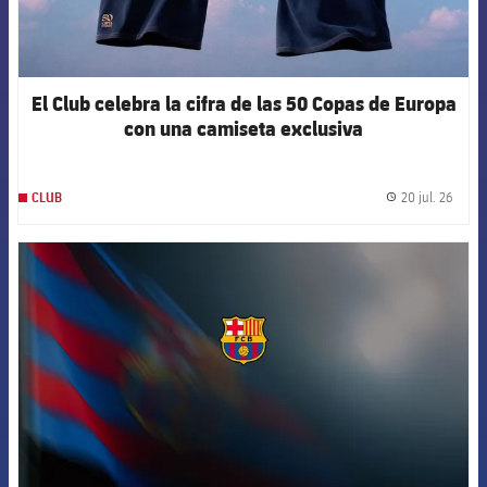
El Club celebra la cifra de las 50 Copas de Europa
con una camiseta exclusiva
20 jul. 26
CLUB
label.
FCB Barcelona badge