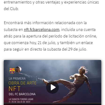
entrenamientos y otras ventajas y experiencias únicas
Jugadores
Noticias
Apúntate a las amateurs
del Club.
plusicon
más
Calendario
Voleibol masculino
Apúntate a las amateurs
Encontrará más información relacionada con la
PLUSICON
MÁS
Resultados
nft.fcbarcelona.com
Voleibol femenino
subasta en
, incluida una cuenta
Carnet de las Secciones Amateurs
League of Legends
atrás para la apertura del período de licitación online,
Clasificaciones
que comienza hoy, 21 de julio, y también un enlace
VALORANT Rising
para seguir en directo la subasta del 29 de julio.
Fotos
VALORANT Game Changers
eFootball