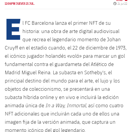
Calendario
Campus Verano
Base
Fecha de p
12:06PM JUEVES 21 JUL.
21 jul 22
E
SUB13
SUB13 B
Entradas
Barça Atlètic
PLUSICON
MÁS
l FC Barcelona lanza el primer NFT de su
SUB12
SUB12 C
Gameday Shows
historia: una obra de arte digital audiovisual
Junior
Primer Equipo
plusicon
más
que recrea el legendario momento de Johan
SUB11 A
SUB11 C
Resultados
Cadete A
Cruyff en el estadio cuando, el 22 de diciembre de 1973,
Actualidad
Barça Atlètic
plusicon
más
SUB11 B
el icónico jugador holandés «voló» para marcar un gol
Clasificación
Cadete B
Calendario
fundamental contra el guardameta del Atlético de
Actualidad
Base
plusicon
más
SUB10 A
Madrid Miguel Reina. La subasta en Sotheby's, el
Jugadores
Infantil A
Entradas
Calendario
principal destino del mundo para el arte, el lujo y los
Actualidad
SUB10 B
PLUSICON
MÁS
objetos de coleccionismo, se presentará en una
Fotos
Infantil B
Resultados
Resultados
Juvenil
subasta híbrida online y en vivo e incluirá la edición
Primer equipo
SUB9 A
plusicon
más
Historia
animada única de
In a Way, Inmortal
, así como cuatro
Mini
Clasificaciones
Clasificaciones
Cadete A
NFT adicionales que incluirán cada uno de ellos una
Actualidad
SUB9 B
Barça Atlètic
plusicon
más
Palmarés
imagen fija de la versión animada, que captura un
Jugadores
Jugadores
Cadete B
Calendario
SUB8 A
momento icónico del gol legendario.
Actualidad
Base