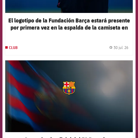
El logotipo de la Fundación Barça estará presente
por primera vez en la espalda de la camiseta en
el primer partido de la pretemporada 2026-27
30 jul. 26
CLUB
label.
FCB Barcelona badge