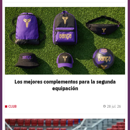
FCB Barcelona badge
Los mejores complementos para la segunda
equipación
28 jul. 26
CLUB
label.
FCB Barcelona badge