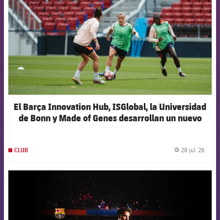
El Barça Innovation Hub, ISGlobal, la Universidad
de Bonn y Made of Genes desarrollan un nuevo
modelo de inteligencia artificial para anticipar las
lesiones en el fútbol femenino de élite
28 jul. 26
CLUB
label.
FCB Barcelona badge