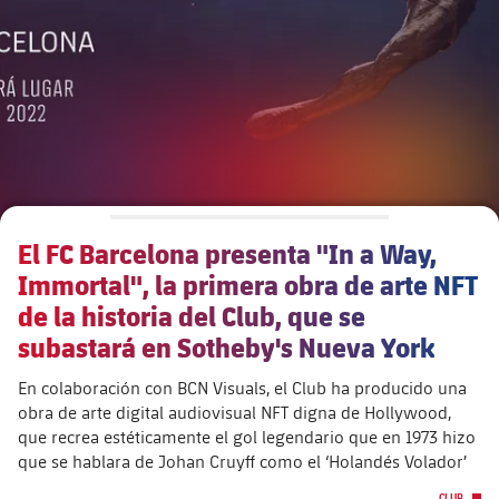
Calendario
Actualidad
Barça Legends
plusicon
más
Entradas
Calendario
Contacto
Formativo masculino
plusicon
más
Resultados
Entradas
Jugadores
Actualidad
Formativo femenino
plusicon
más
Clasificaciones
Resultados
Partidos
Fotos
F. Barça Genuine
Actualidad
Jugadoras
El FC Barcelona presenta "In a Way,
Clasificaciones
Noticias
Juvenil A
Campus Verano
Fotos
Immortal", la primera obra de arte NFT
Palmarés
Jugadores
de la historia del Club, que se
Sobre Nosotros
Juvenil B
Femenino B
subastará en Sotheby's Nueva York
PLUSICON
MÁS
Fotos
Fotos
SUB16
Femenino C
En colaboración con BCN Visuals, el Club ha producido una
Primer Equipo
plusicon
más
Jugadoras históricas
obra de arte digital audiovisual NFT digna de Hollywood,
Historia
SUB15
que recrea estéticamente el gol legendario que en 1973 hizo
Juvenil
Actualidad
Base
plusicon
más
que se hablara de Johan Cruyff como el ‘Holandés Volador’
SUB14
SUB14 B
CLUB