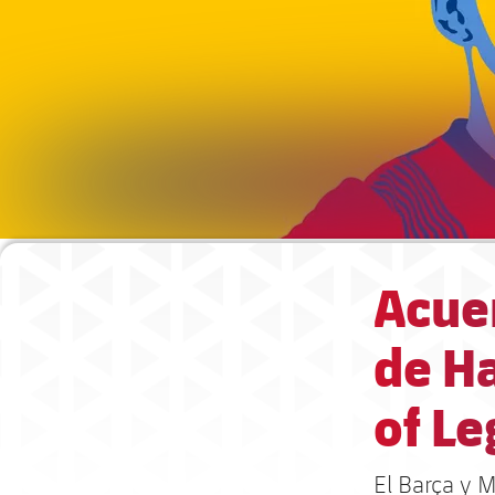
Acue
de H
of L
El Barça y 