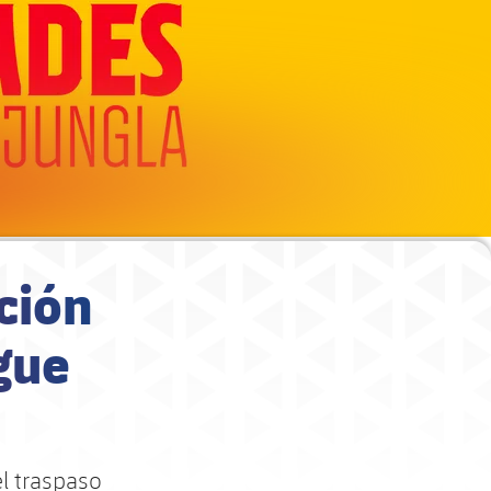
ción
gue
l traspaso