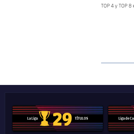
TOP 4 y TOP 8 
label.aria.barcelon
29
La Liga
TÍTULOS
Liga de 
Trofeo de La Liga