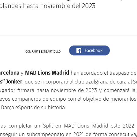
holandés hasta noviembre del 2023
label.aria.facebook
Facebook
COMPARTE ESTE ARTÍCULO
rcelona
MAD Lions Madrid
y
han acordado el traspaso de
s” Jonker
, que se incorporará al club azulgrana de cara al 
 jugador firmará hasta noviembre de 2023 y comenzará l
uevos compañeros de equipo con el objetivo de mejorar los 
 Barça eSports de su historia.
ras completar un Split en MAD Lions Madrid este 2022
onseguir un subcampeonato en 2021 de forma consecutiva,