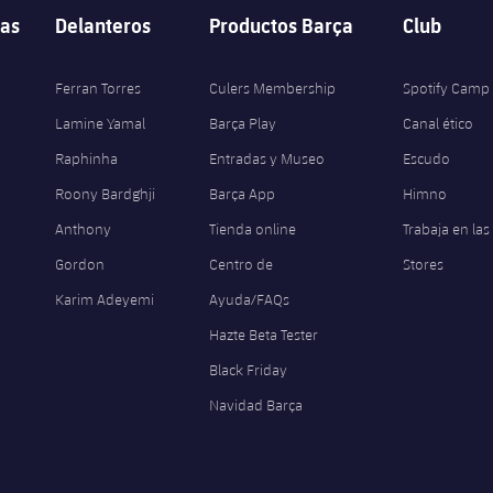
as
Delanteros
Productos Barça
Club
Ferran Torres
Culers Membership
Spotify Camp
Lamine Yamal
Barça Play
Canal ético
Raphinha
Entradas y Museo
Escudo
Roony Bardghji
Barça App
Himno
Anthony
Tienda online
Trabaja en las
Gordon
Centro de
Stores
Karim Adeyemi
Ayuda/FAQs
Hazte Beta Tester
Black Friday
Navidad Barça