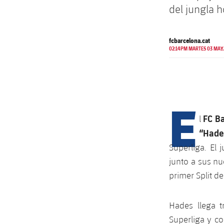
del jungla 
fcbarcelona.cat
02:14PM MARTES 03 MAY.
E
FC Ba
l
“Hade
Superliga. El
junto a sus n
primer Split de
Hades llega t
Superliga y c