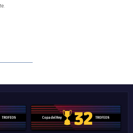
te.
32
TROFEOS
Copa del Rey
TROFEOS
 Mundial de Clubes
Copa del Rey