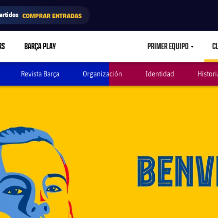
artidos
COMPRAR ENTRADAS
RS
BARÇA PLAY
PRIMER EQUIPO
C
LABEL.ARIA.CAR
Revista Barça
Organización
Identidad
Histori