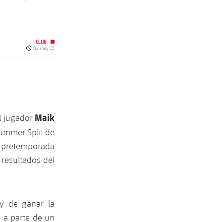
CLUB
Fecha de publicación
03 may 22
Maik
l jugador
Summer Split de
a pretemporada
resultados del
 y de ganar la
 a parte de un