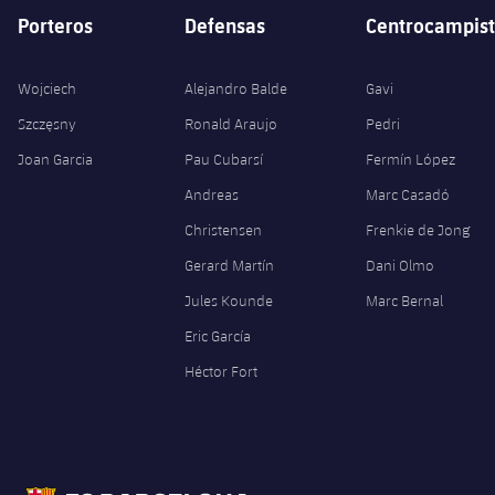
Porteros
Defensas
Centrocampist
Wojciech
Alejandro Balde
Gavi
Szczęsny
Ronald Araujo
Pedri
Joan Garcia
Pau Cubarsí
Fermín López
Andreas
Marc Casadó
Christensen
Frenkie de Jong
Gerard Martín
Dani Olmo
Jules Kounde
Marc Bernal
Eric García
Héctor Fort