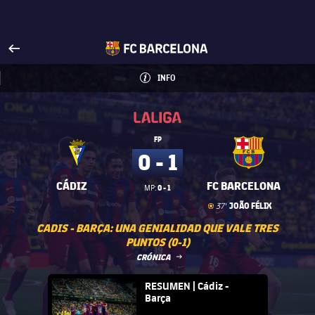
Visita FCBarcelona.es
arrow-right
fcbarcelona-with-name
INFO
INFORMACIÓN
INFO
La Liga
La Liga
FP
0 - 1
CÁDIZ
FC BARCELONA
0 - 1
MP:
Gol
goal
JOÃO FÉLIX
37'
CADIS - BARÇA: UNA GENIALIDAD QUE VALE TRES
PUNTOS (0-1)
LABEL.ARIA.ARROWRIGHT
CRÓNICA
FC Barcelona club badge
RESUMEN | Cádiz -
Barça