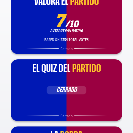
VALORA EL
VALORA EL
PARTIDO
PARTIDO
7
/10
AVERAGE FAN RATING
BASED ON
2334 TOTAL VOTES
Cerrado
EL QUIZ DEL
PARTIDO
CERRADO
Cerrado