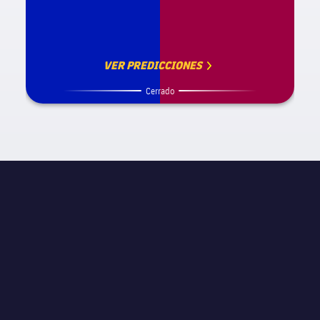
VER PREDICCIONES
Cerrado
INFORMACIÓN DE PARTIDO
JORNADA
Play-Offs
ÁRBITRO
István Kovács
ESTADIO