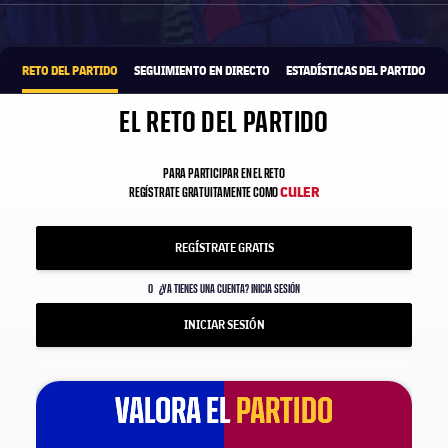
1xbet-multi
OFRECIDO POR
RETO DEL PARTIDO
SEGUIMIENTO EN DIRECTO
ESTADÍSTICAS DEL PARTIDO
EL RETO DEL PARTIDO
PARA PARTICIPAR EN EL RETO
CULER
REGÍSTRATE GRATUITAMENTE COMO
REGÍSTRATE GRATIS
O
¿YA TIENES UNA CUENTA? INICIA SESIÓN
INICIAR SESIÓN
VALORA EL
VALORA EL
PARTIDO
PARTIDO