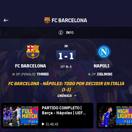
Visita FCBarcelona.es
arrow-right
fcbarcelona-with-name
INFO
INFORMACIÓN
INFO
FP
1 - 1
FC BARCELONA
NAPOLI
0 - 1
MP:
Gol
goal
Gol
goal
TORRES
ZIELINSKI
59' (PENALTI)
29'
FC BARCELONA - NÁPOLES: TODO POR DECIDIR EN ITALIA
(1-1)
LABEL.ARIA.ARROWRIGHT
CRÓNICA
FC Barcelona club badge
PARTIDO COMPLETO |
FC Barce
Barça - Nápoles | UEFA
Europa League 21/22
Iniciar vídeo
Iniciar vídeo
01:48:43
Iniciar vídeo