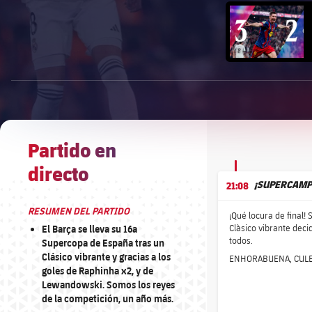
FC Barcelo
Iniciar vídeo
OFRECIDO POR
1xbet-multi
Partido en
directo
¡SUPERCAMP
21:08
RESUMEN DEL PARTIDO
¡Qué locura de final
Clàsico vibrante dec
El Barça se lleva su 16a
todos.
Supercopa de España tras un
Clásico vibrante y gracias a los
ENHORABUENA, CUL
goles de Raphinha x2, y de
Lewandowski. Somos los reyes
de la competición, un año más.