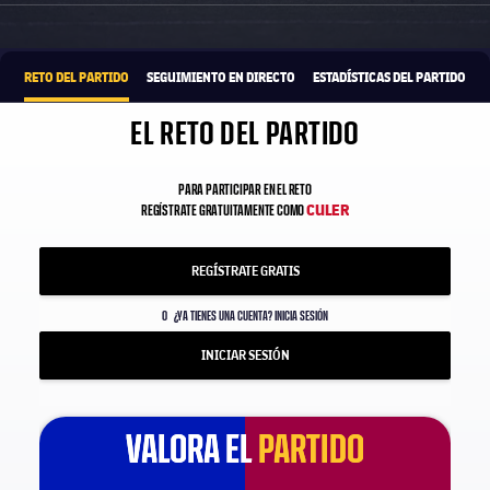
1xbet-multi
OFRECIDO POR
RETO DEL PARTIDO
SEGUIMIENTO EN DIRECTO
ESTADÍSTICAS DEL PARTIDO
EL RETO DEL PARTIDO
PARA PARTICIPAR EN EL RETO
CULER
REGÍSTRATE GRATUITAMENTE COMO
REGÍSTRATE GRATIS
O
¿YA TIENES UNA CUENTA? INICIA SESIÓN
INICIAR SESIÓN
VALORA EL
VALORA EL
PARTIDO
PARTIDO