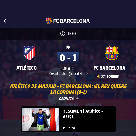
Visita FCBarcelona.es
arrow-right
fcbarcelona-with-name
INFO
INFORMACIÓN
INFO
FP
0 - 1
ATLÉTICO
FC BARCELONA
0 - 1
MP:
Resultado global
4 - 5
Gol
goal
TORRES
27'
ATLÉTICO DE MADRID - FC BARCELONA: ¡EL REY QUIERE
LA CORONA! (0-1)
LABEL.ARIA.ARROWRIGHT
CRÓNICA
FC Barcelona club badge
RESUMEN | Atlético -
Barça
Iniciar vídeo
03:54
Iniciar vídeo