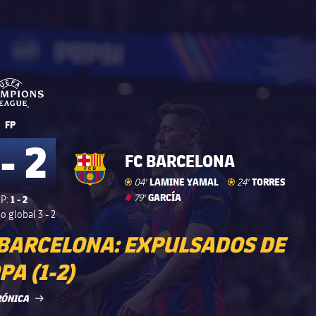
UEFA Champions League
UEFA Champions League
FP
 - 2
FC BARCELONA
Gol
goal
LAMINE YAMAL
Gol
goal
TORRES
04'
24'
Tarjeta roja
card
GARCÍA
79'
1 - 2
P:
o global
3 - 2
 BARCELONA: EXPULSADOS DE
A (1-2)
LABEL.ARIA.ARROWRIGHT
RÓNICA