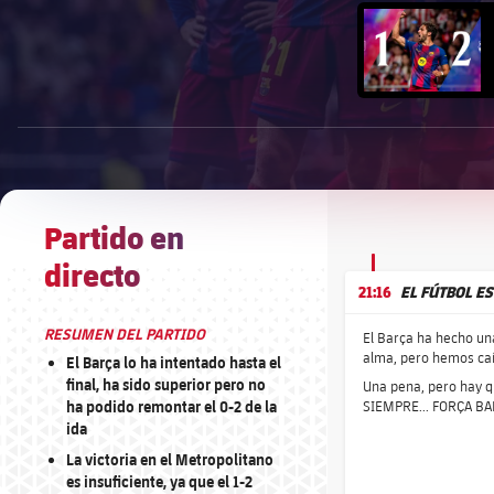
FC Barcelo
Iniciar vídeo
OFRECIDO POR
1xbet-multi
Partido en
directo
21:16
EL FÚTBOL E
RESUMEN DEL PARTIDO
El Barça ha hecho un
alma, pero hemos caí
El Barça lo ha intentado hasta el
final, ha sido superior pero no
Una pena, pero hay q
ha podido remontar el 0-2 de la
SIEMPRE... FORÇA BA
ida
La victoria en el Metropolitano
es insuficiente, ya que el 1-2