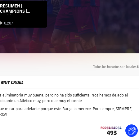
na club badge
RESUMEN |
CHAMPIONS |
Atlético - Barça
02:07
Iniciar vídeo
Todos los horarios son locales
U
S MUY CRUEL
a eliminatoria muy buena, pero no ha sido suficiente. Nos hemos dejado el
do ante un Atlético muy, pero que muy eficiente.
ue mirar para adelante porque este Barça lo merece. Por siempre, SIEMPRE,
RÇA!
FORÇA BARÇA
493
label.share.fire
For
lab
lab