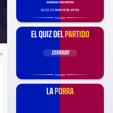
AVERAGE FAN RATING
BASED ON
3048 TOTAL VOTES
Cerrado
EL QUIZ DEL
PARTIDO
CERRADO
TC
Cerrado
LA
PORRA
ça Barça
el.share.hand
el.share.hand