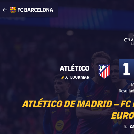
Visita FCBarcelona.es
arrow-right
fcbarcelona-with-name
1
ATLÉTICO
Gol
goal
LOOKMAN
31'
M
Resultad
ATLÉTICO DE MADRID – FC
EUROP
C