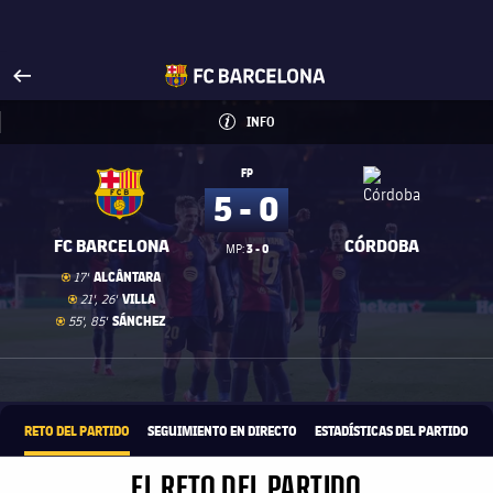
Visita FCBarcelona.es
arrow-right
fcbarcelona-with-name
INFO
INFORMACIÓN
INFO
FP
5 - 0
FC BARCELONA
CÓRDOBA
3 - 0
MP:
Gol
goal
ALCÂNTARA
17'
Gol
goal
VILLA
21', 26'
Gol
goal
SÁNCHEZ
55', 85'
1xbet-multi
OFRECIDO POR
RETO DEL PARTIDO
SEGUIMIENTO EN DIRECTO
ESTADÍSTICAS DEL PARTIDO
EL RETO DEL PARTIDO