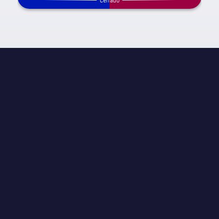
Cerrado
INFORMACIÓN DE PARTIDO
JORNADA
5th Round
ÁRBITRO
Alejandro José Hernández Hernández
ESTADIO
Spotify Camp Nou
ASISTENCIA
N/A