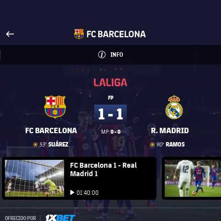
Visita FCBarcelona.es
arrow-right
fcbarcelona-with-name
INFO
INFORMACIÓN
INFO
La Liga
La Liga
FP
1 - 1
FC BARCELONA
R. MADRID
0 - 0
MP:
Gol
goal
Gol
goal
SUÁREZ
RAMOS
53'
90'
FC Barcelona club badge
FC Barcelona 1 - Real
FC Barce
Madrid 1
Iniciar vídeo
Iniciar vídeo
01:40:00
Iniciar vídeo
1xbet-multi
OFRECIDO POR