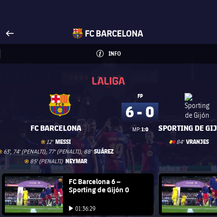
Visita FCBarcelona.es
arrow-right
fcbarcelona-with-name
INFO
INFORMACIÓN
INFO
La Liga
La Liga
FP
6 - 0
FC BARCELONA
SPORTING DE GI
1:0
MP:
Gol
Tarjeta roja
MESSI
VRANJES
12'
84'
Gol
goal
card
label.share.car
SUÁREZ
63', 74' (PENALTI), 77' (PENALTI), 88'
goal
Gol
NEYMAR
85' (PENALTI)
goal
FC Barcelona club badge
FC Barcelona 6 –
FC Barce
Sporting de Gijón 0
Iniciar vídeo
Iniciar vídeo
01:36:29
Iniciar vídeo