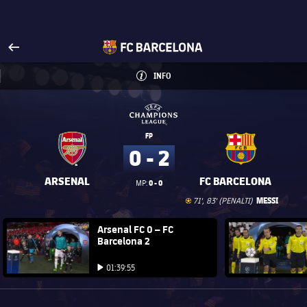
Visita FCBarcelona.es
arrow-right
fcbarcelona-with-name
INFO
INFORMACIÓN
INFO
UEFA Champions League
UEFA Champions League
FP
0 - 2
ARSENAL
FC BARCELONA
0 - 0
MP:
Gol
goal
MESSI
71', 83' (PENALTI)
FC Barcelona club badge
Arsenal FC 0 – FC
FC Barce
Barcelona 2
Iniciar vídeo
Iniciar vídeo
01:39:55
Iniciar vídeo