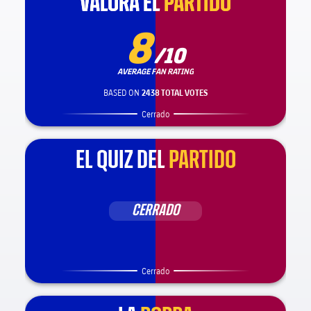
VALORA EL
VALORA EL
PARTIDO
PARTIDO
8
/10
AVERAGE FAN RATING
BASED ON
2438 TOTAL VOTES
Cerrado
EL QUIZ DEL
PARTIDO
CERRADO
Cerrado