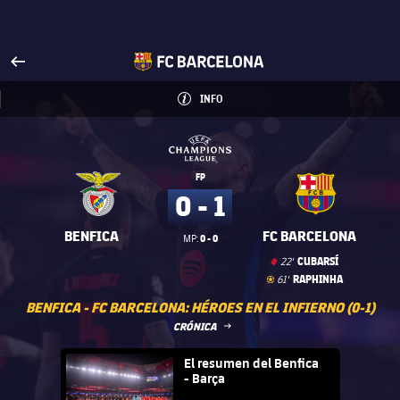
Visita FCBarcelona.es
arrow-right
fcbarcelona-with-name
INFO
INFORMACIÓN
INFO
UEFA Champions League
UEFA Champions League
FP
0 - 1
BENFICA
FC BARCELONA
0 - 0
MP:
Tarjeta roja
card
CUBARSÍ
22'
Gol
goal
RAPHINHA
61'
BENFICA - FC BARCELONA: HÉROES EN EL INFIERNO (0-1)
LABEL.ARIA.ARROWRIGHT
CRÓNICA
FC Barcelona club badge
El resumen del Benfica
- Barça