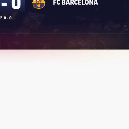
 - 0
FC BARCELONA
0 - 0
P: