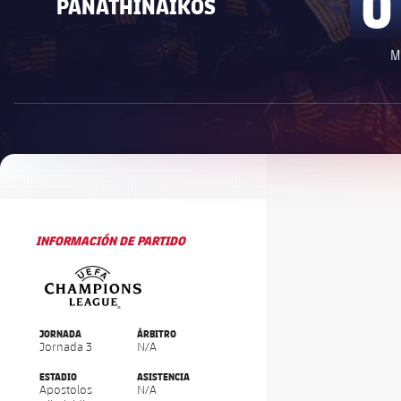
0
PANATHINAIKOS
M
OFRECIDO POR
1xbet-multi
INFORMACIÓN DE PARTIDO
UEFA Champions League
UEFA Champions League
JORNADA
ÁRBITRO
Jornada 3
N/A
ESTADIO
ASISTENCIA
Apostolos
N/A