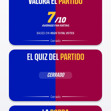
VALORA EL
VALORA EL
PARTIDO
PARTIDO
7
/10
AVERAGE FAN RATING
BASED ON
4824 TOTAL VOTES
Cerrado
EL QUIZ DEL
PARTIDO
CERRADO
Cerrado