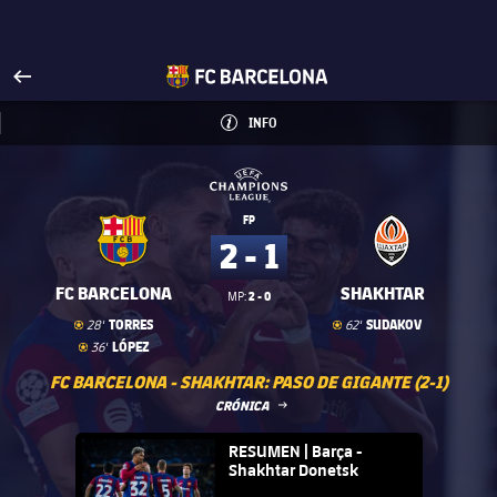
Visita FCBarcelona.es
arrow-right
fcbarcelona-with-name
INFO
INFORMACIÓN
INFO
UEFA Champions League
UEFA Champions League
FP
2 - 1
FC BARCELONA
SHAKHTAR
2 - 0
MP:
Gol
goal
Gol
goal
TORRES
SUDAKOV
28'
62'
Gol
goal
LÓPEZ
36'
FC BARCELONA - SHAKHTAR: PASO DE GIGANTE (2-1)
LABEL.ARIA.ARROWRIGHT
CRÓNICA
FC Barcelona club badge
RESUMEN | Barça -
Shakhtar Donetsk