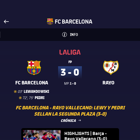
Visita FCBarcelona.es
arrow-right
fcbarcelona-with-name
INFO
INFORMACIÓN
INFO
La Liga
La Liga
FP
3 - 0
FC BARCELONA
RAYO
1 - 0
MP:
Gol
goal
LEWANDOWSKI
03'
Gol
goal
PEDRI
72', 75'
FC BARCELONA - RAYO VALLECANO: LEWY Y PEDRI
SELLAN LA SEGUNDA PLAZA (3-0)
LABEL.ARIA.ARROWRIGHT
CRÓNICA
FC Barcelona club badge
HIGHLIGHTS | Barça -
Rayo Vallecano (3-0)