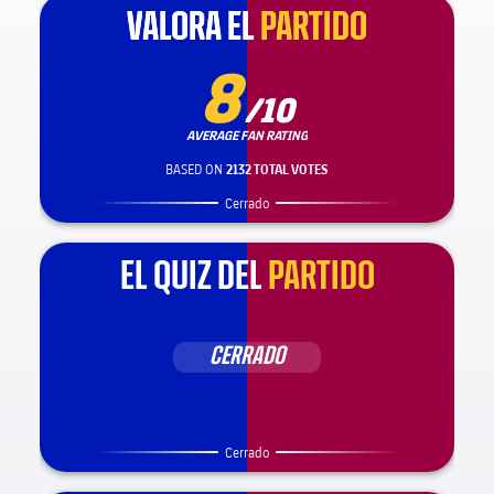
VALORA EL
VALORA EL
PARTIDO
PARTIDO
8
/10
AVERAGE FAN RATING
BASED ON
2132 TOTAL VOTES
Cerrado
EL QUIZ DEL
PARTIDO
CERRADO
Cerrado