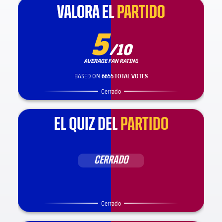
VALORA EL
VALORA EL
PARTIDO
PARTIDO
5
/10
AVERAGE FAN RATING
BASED ON
6655 TOTAL VOTES
Cerrado
EL QUIZ DEL
PARTIDO
CERRADO
Cerrado