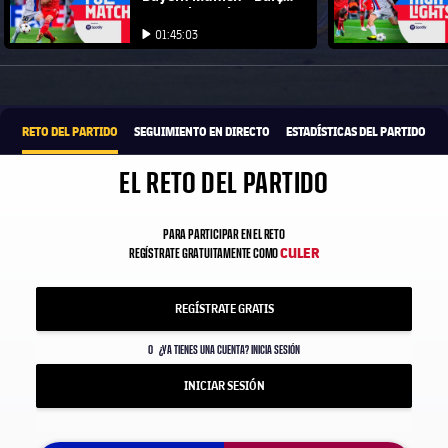
UEFA Champions
Iniciar vídeo
Iniciar vídeo
League 22/23
01:45:03
Iniciar vídeo
1xbet-multi
OFRECIDO POR
RETO DEL PARTIDO
SEGUIMIENTO EN DIRECTO
ESTADÍSTICAS DEL PARTIDO
EL RETO DEL PARTIDO
PARA PARTICIPAR EN EL RETO
CULER
REGÍSTRATE GRATUITAMENTE COMO
REGÍSTRATE GRATIS
O
¿YA TIENES UNA CUENTA? INICIA SESIÓN
INICIAR SESIÓN