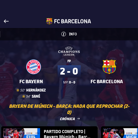
Visita FCBarcelona.es
arrow-right
fcbarcelona-with-name
INFO
INFORMACIÓN
INFO
UEFA Champions League
UEFA Champions League
FP
2 - 0
FC BAYERN
FC BARCELONA
0 - 0
MP:
Gol
goal
HERNÁNDEZ
50'
Gol
goal
SANÉ
54'
BAYERN DE MÚNICH - BARÇA: NADA QUE REPROCHAR (2-
0)
LABEL.ARIA.ARROWRIGHT
CRÓNICA
FC Barcelona club badge
PARTIDO COMPLETO |
FC Barce
Bayern Múnich - Barça |