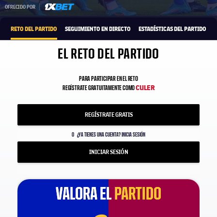
1xbet-multi
OFRECIDO POR
RETO DEL PARTIDO
SEGUIMIENTO EN DIRECTO
ESTADÍSTICAS DEL PARTIDO
EL RETO DEL PARTIDO
PARA PARTICIPAR EN EL RETO
CULER
REGÍSTRATE GRATUITAMENTE COMO
REGÍSTRATE GRATIS
O
¿YA TIENES UNA CUENTA? INICIA SESIÓN
INICIAR SESIÓN
VALORA EL
VALORA EL
PARTIDO
PARTIDO