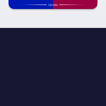
Cerrado
INFORMACIÓN DE PARTIDO
JORNADA
Cuartos de final
ÁRBITRO
Antonio Miguel Mateu Lahoz
ESTADIO
La Rosaleda