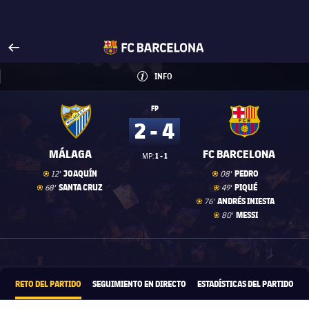
Visita FCBarcelona.es
arrow-right
fcbarcelona-with-name
INFO
INFORMACIÓN
INFO
FP
2 - 4
MÁLAGA
FC BARCELONA
1 - 1
MP:
Gol
goal
Gol
goal
JOAQUÍN
PEDRO
12'
08'
Gol
goal
Gol
goal
SANTA CRUZ
PIQUÉ
68'
49'
Gol
goal
ANDRÉS INIESTA
76'
Gol
goal
MESSI
80'
1xbet-multi
OFRECIDO POR
RETO DEL PARTIDO
SEGUIMIENTO EN DIRECTO
ESTADÍSTICAS DEL PARTIDO