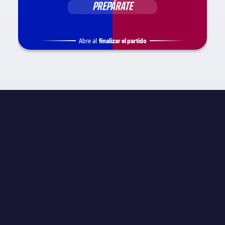
PREPÁRATE
finalizar el partido
Abre al
INFORMACIÓN DE PARTIDO
La Liga
JORNADA
Jornada 24
ÁRBITRO
N/A