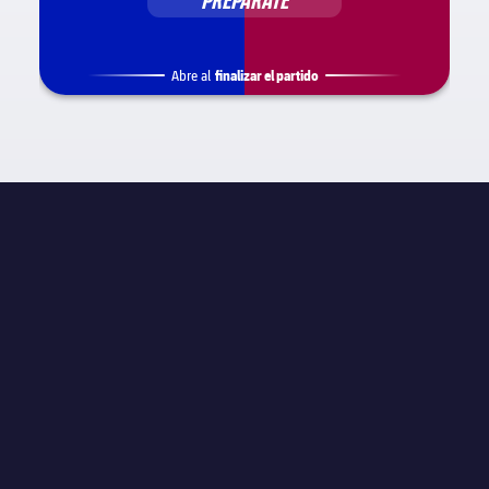
PREPÁRATE
finalizar el partido
Abre al
INFORMACIÓN DE PARTIDO
La Liga
JORNADA
Jornada 21
ÁRBITRO
N/A