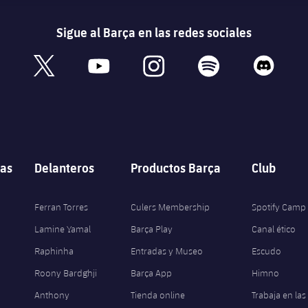
Sigue al Barça en las redes sociales
book
x
youtube
instagram
spotify
discord
as
Delanteros
Productos Barça
Club
Ferran Torres
Culers Membership
Spotify Camp
Lamine Yamal
Barça Play
Canal ético
Raphinha
Entradas y Museo
Escudo
Roony Bardghji
Barça App
Himno
Anthony
Tienda online
Trabaja en las