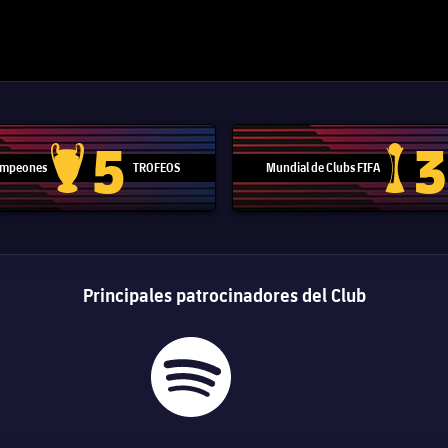
5
3
Campeones
TROFEOS
Mundial de Clubs FIFA
Trofeo de la Liga de Campeones
Trofeo del
Principales patrocinadores del Club