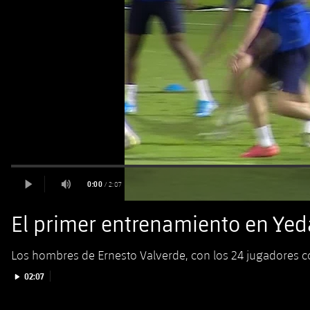
El primer entrenamiento en Yed
Los hombres de Ernesto Valverde, con los 24 jugadores con
Iniciar vídeo
02:07