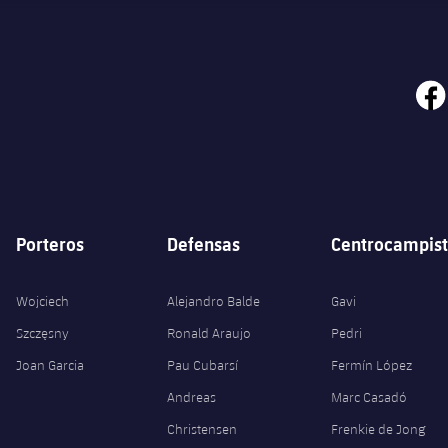
face
Porteros
Defensas
Centrocampist
Wojciech
Alejandro Balde
Gavi
Szczęsny
Ronald Araujo
Pedri
Joan Garcia
Pau Cubarsí
Fermín López
Andreas
Marc Casadó
Christensen
Frenkie de Jong