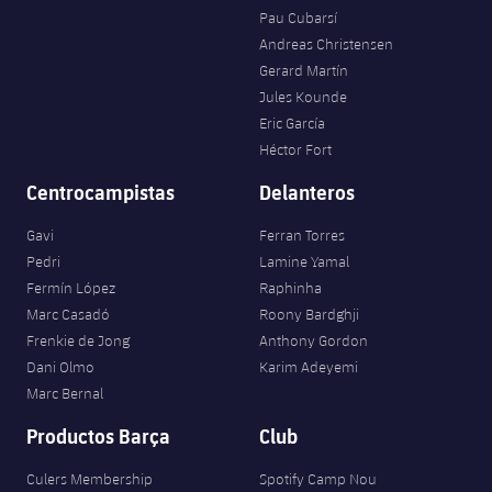
Pau Cubarsí
Jugadores
Noticias
Apúntate a las amateurs
plusicon
más
Andreas Christensen
Gerard Martín
Calendario
Voleibol masculino
Apúntate a las amateurs
Jules Kounde
PLUSICON
MÁS
Eric García
Resultados
Voleibol femenino
Carnet de las Secciones Amateurs
League of Legends
Héctor Fort
Clasificaciones
Centrocampistas
Delanteros
VALORANT Rising
Gavi
Ferran Torres
Fotos
VALORANT Game Changers
Pedri
Lamine Yamal
Fermín López
Raphinha
eFootball
Marc Casadó
Roony Bardghji
Frenkie de Jong
Anthony Gordon
Dani Olmo
Karim Adeyemi
Marc Bernal
Productos Barça
Club
Culers Membership
Spotify Camp Nou