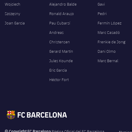
Wojciech
Alejandro Balde
Gavi
Szczęsny
Ronald Araujo
Pedri
Joan Garcia
Pau Cubarsí
Fermín López
Andreas
Marc Casadó
Christensen
Frenkie de Jong
Gerard Martín
Dani Olmo
Jules Kounde
Marc Bernal
Eric García
Héctor Fort
© Copyright FC Barcelona
Página Oficial del FC Barcelona
Términos