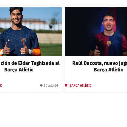
club badge
FC Barcelona club badge
ción de Eldar Taghizada al
Raúl Dacosta, nuevo jug
Barça Atlètic
Barça Atlètic
10 ago 24
IC
BARÇA ATLÈTIC
Fecha de publicación