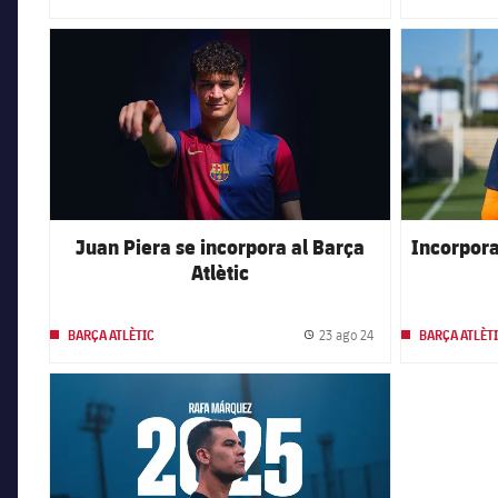
FC Barcelona club badge
FC Barcelona 
Juan Piera se incorpora al Barça
Incorpora
Atlètic
23 ago 24
BARÇA ATLÈTIC
BARÇA ATLÈT
Fecha de publicación
FC Barcelona club badge