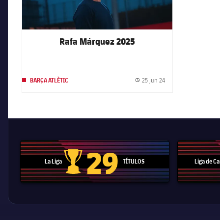
Rafa Márquez 2025
25 jun 24
BARÇA ATLÈTIC
Fecha de publicación
29
La Liga
TÍTULOS
Liga de 
Trofeo de La Liga