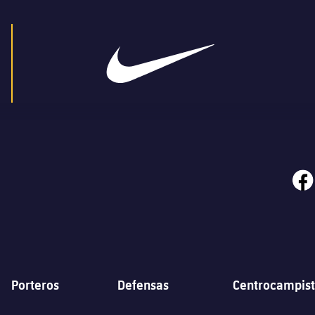
face
Porteros
Defensas
Centrocampist