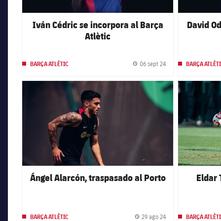
Iván Cédric se incorpora al Barça
David Od
Atlètic
06 sept 24
BARÇA ATLÈTIC
BARÇA ATLÈT
Fecha de publicación
FC Barcelona club badge
FC Barcelona 
Ángel Alarcón, traspasado al Porto
Eldar 
29 ago 24
BARÇA ATLÈTIC
BARÇA ATLÈT
Fecha de publicación