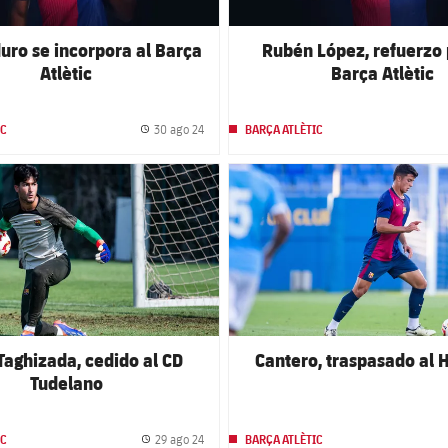
uro se incorpora al Barça
Rubén López, refuerzo 
Atlètic
Barça Atlètic
30 ago 24
IC
BARÇA ATLÈTIC
Fecha de publicación
club badge
FC Barcelona club badge
Taghizada, cedido al CD
Cantero, traspasado al 
Tudelano
29 ago 24
IC
BARÇA ATLÈTIC
Fecha de publicación