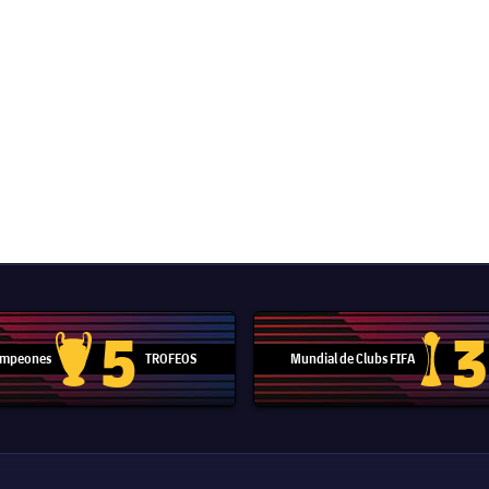
5
3
Campeones
TROFEOS
Mundial de Clubs FIFA
Trofeo de la Liga de Campeones
Trofeo del