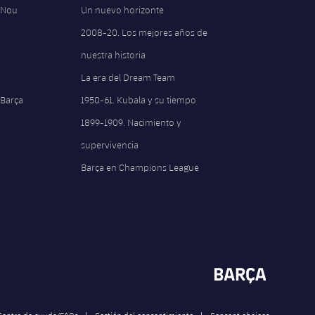
 Nou
Un nuevo horizonte
2008-20. Los mejores años de
nuestra historia
La era del Dream Team
 Barça
1950-61. Kubala y su tiempo
1899-1909. Nacimiento y
supervivencia
Barça en Champions League
Centro de ayuda/FAQs
Gestión del consentimiento
Consent choices