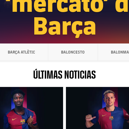
l ‘mercato’ d
Barça
BARÇA ATLÈTIC
BALONCESTO
BALONMA
ONRIGHT
LABEL.ARIA.CHEVRONRIGHT
LABEL.ARIA.CHEVRONRIGHT
LAB
ÚLTIMAS NOTICIAS
club badge
FC Barcelona club badge