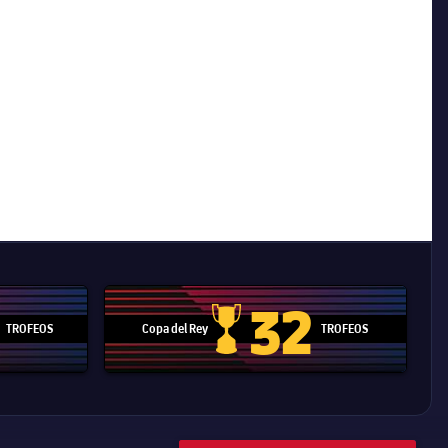
32
TROFEOS
Copa del Rey
TROFEOS
 Mundial de Clubes
Copa del Rey