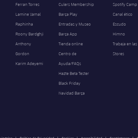
Ferran Torres
Culers Membership
Spotify Camp
Lamine Yamal
Barça Play
Canal ético
Raphinha
Entradas y Museo
Escudo
Roony Bardghji
Barça App
Himno
Anthony
Tienda online
Trabaja en las
Gordon
Centro de
Stores
Karim Adeyemi
Ayuda/FAQs
Hazte Beta Tester
Black Friday
Navidad Barça
 legales
Política de Privacidad
Cookies
Accesibilidad
Contáctenos