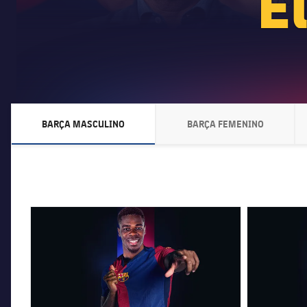
E
BARÇA MASCULINO
BARÇA FEMENINO
LABEL.ARIA.CHEVRONRIGHT
LABEL.ARIA.CHEVR
FC Barcelona club badge
FC Barcelona 