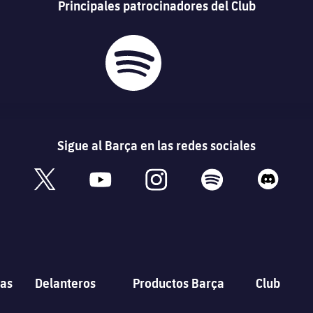
Principales patrocinadores del Club
Sigue al Barça en las redes sociales
book
x
youtube
instagram
spotify
discord
as
Delanteros
Productos Barça
Club