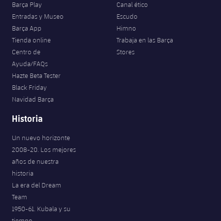
Barça Play
Canal ético
Entradas y Museo
Escudo
Barça App
Himno
Tienda online
Trabaja en las Barça
Centro de
Stores
Ayuda/FAQs
Hazte Beta Tester
Black Friday
Navidad Barça
Historia
Un nuevo horizonte
2008-20. Los mejores
años de nuestra
historia
La era del Dream
Team
1950-61. Kubala y su
tiempo