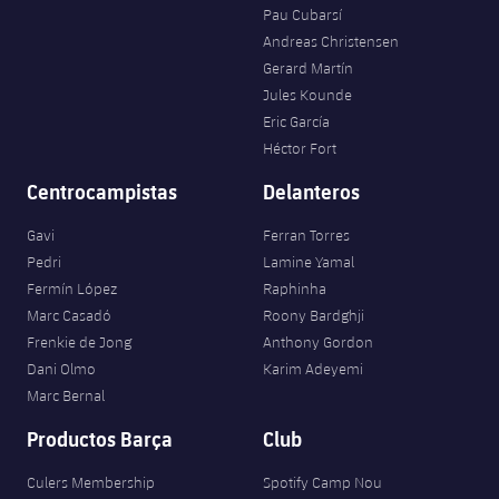
Pau Cubarsí
Jugadores
Noticias
Apúntate a las amateurs
plusicon
más
Andreas Christensen
Gerard Martín
Calendario
Voleibol masculino
Apúntate a las amateurs
Jules Kounde
PLUSICON
MÁS
Eric García
Resultados
Voleibol femenino
Carnet de las Secciones Amateurs
League of Legends
Héctor Fort
Clasificaciones
Centrocampistas
Delanteros
VALORANT Rising
Gavi
Ferran Torres
Fotos
VALORANT Game Changers
Pedri
Lamine Yamal
Fermín López
Raphinha
eFootball
Marc Casadó
Roony Bardghji
Frenkie de Jong
Anthony Gordon
Dani Olmo
Karim Adeyemi
Marc Bernal
Productos Barça
Club
Culers Membership
Spotify Camp Nou