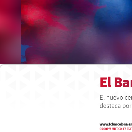
El Ba
El nuevo ce
destaca por
www.fcbarcelona.es
05:00PM MIÉRCOLES 23 E