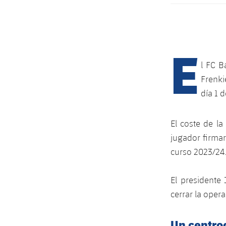
E
l FC B
Frenki
día 1 d
El coste de la
jugador firmar
curso 2023/24
El presidente
cerrar la oper
Un centro