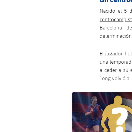
Nacido el 5 
centrocampis
Barcelona d
determinación 
El jugador ho
una temporada.
a ceder a su 
Jong volvió al 
FC Barcelona club badge