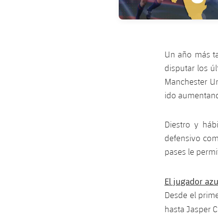
Un año más ta
disputar los ú
Manchester Un
ido aumentand
Diestro y háb
defensivo como
pases le permit
El jugador azu
Desde el prime
hasta Jasper Ci