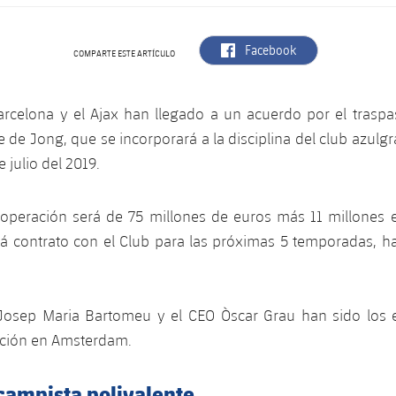
label.aria.facebook
Facebook
COMPARTE ESTE ARTÍCULO
arcelona y el Ajax han llegado a un acuerdo por el traspa
e de Jong, que se incorporará a la disciplina del club azulgr
e julio del 2019.
 operación será de 75 millones de euros más 11 millones e
á contrato con el Club para las próximas 5 temporadas, has
.
 Josep Maria Bartomeu y el CEO Òscar Grau han sido los
ación en Amsterdam.
campista polivalente