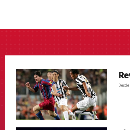
label.aria.barcelon
Re
FCB Barcelona badge
Desde 