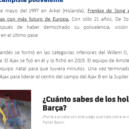
Frenkie de Jong 
de mayo del 1997 en Arkel (Holanda),
tas con más futuro de Europa.
Con sólo 21 años, De Jon
espués de haber demostrado su polivalencia, visió
en el último pase.
landés se formó en las categorías inferiores del Willem II
 El Ajax se fijó en él y lo fichó en 2015. El equipo de Amst
equipo natal para que tuviera minutos. Una vez terminada
Ajax para liderar el centro del campo del Ajax B en la Jupile
¿Cuánto sabes de los ho
Barça?
¡Ponte a prueba con este juego que trata sobre la v
Países Bajos!