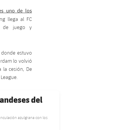
es uno de los
g llega al FC
n de juego y
, donde estuvo
erdam lo volvió
 la cesión, De
r League.
landeses del
inculación azulgrana con los