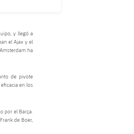
ipo, y llegó a
an el Ajax y el
e Amsterdam ha
anto de pivote
eficacia en los
 por el Barça.
 Frank de Boer,