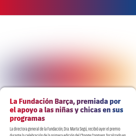
FC Barcelona club badge
Local
La Fundación Barça, premiada por
el apoyo a las niñas y chicas en sus
programas
La directora general de la Fundación, Dra. Marta Segú, recibió ayer el premio
durante la celebración de la primera edición del Change Congress, focalizado en