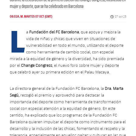
mujer y deporte, que se ha celebrado en Barcelona
Fecha de public
07 oct 25
08:02A. M. MARTES 07 OCT (GMT)
L
a
Fundación del FC Barcelona
, que apoya y mejora la
vida de niñas y chicas que viven en situaciones de
vulnerabilidad en todo el mundo, utilizando el deporte
como herramienta de cambio social, con especial
mirada a la equidad de género y la diversidad, ha sido premiada
por el
Change Congress
, el nuevo foro sobre mujer y deporte
que celebró ayer su primera edición en el Palau Macaya.
La directora general de la Fundación FC Barcelona, la
Dra. Marta
Segú,
recogió el premio y aprovechó para destacar la
importancia del deporte como herramienta de transformación
social con especial atención a la equidad de género. En este
sentido, ha explicado que los programas de la Fundación FC
Barcelona quieren impulsar el deporte como instrumento para el
desarrollo y la inclusión de las chicas, fomentando el respeto y la
tolerancia, especialmente en aquellos países y culturas en las que