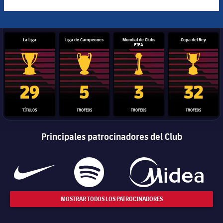
La Liga
Liga de Campeones
Mundial de Clubs
Copa del Rey
FIFA
Trofeo de La Liga
Trofeo de la Liga de Campeones
Trofeo del Mundial de Clube
Copa del 
29
5
3
32
TÍTULOS
TROFEOS
TROFEOS
TROFEOS
Principales patrocinadores del Club
MOSTRAR TODOS LOS PATROCINADORES