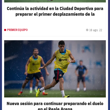
Continúa la actividad en la Ciudad Deportiva para
preparar el primer desplazamiento de la
temporada
18 ago. 22
PRIMER EQUIPO
label.
FCB Barcelona badge
Nueva sesión para continuar preparando el duelo
en el Reale Arena