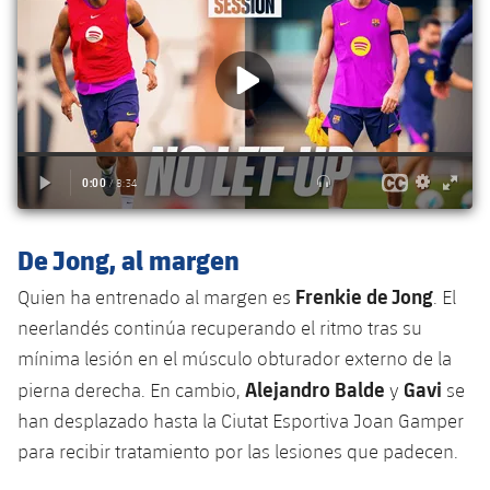
Jugadores
Clasificaciones
Juvenil
Noticias
Atletismo
plusicon
más
Fotos
Infantil
Actualidad
Baloncesto en silla de ruedas
plusicon
más
Historia
Alevín
Masculino
Actualidad
Hockey sobre hielo
plusicon
más
Palmarés
Femenino
Jugadores
Actualidad
Hockey hierba
plusicon
más
De Jong, al margen
Agenda
Calendario
Jugadores
Noticias
Patinaje artístico
plusicon
más
Frenkie de Jong
Quien ha entrenado al margen es
. El
Resultados
neerlandés continúa recuperando el ritmo tras su
Calendario
Hockey Hierba Masculino
Escuela de Patinaje
Actualidad
mínima lesión en el músculo obturador externo de la
Clasificaciones
Resultados
Alejandro Balde
Gavi
Hockey Hierba Femenino
pierna derecha. En cambio,
y
se
Plantilla
Rugby
plusicon
más
han desplazado hasta la Ciutat Esportiva Joan Gamper
Clasificaciones
Agenda
para recibir tratamiento por las lesiones que padecen.
Actualidad
Voleibol
plusicon
más