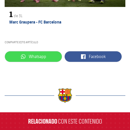
1
de
31
Marc Graupera - FC Barcelona
COMPARTE ESTE ARTÍCULO
label.aria.whatsapp
label.aria.facebook
Whatsapp
Facebook
label.aria.barcelona
RELACIONADO
CON ESTE CONTENIDO