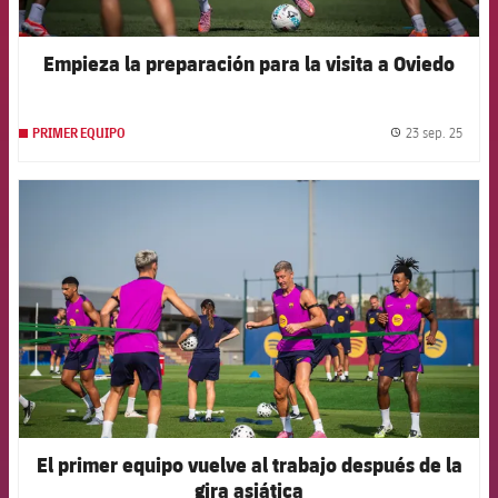
Empieza la preparación para la visita a Oviedo
23 sep. 25
PRIMER EQUIPO
label.
FCB Barcelona badge
El primer equipo vuelve al trabajo después de la
gira asiática