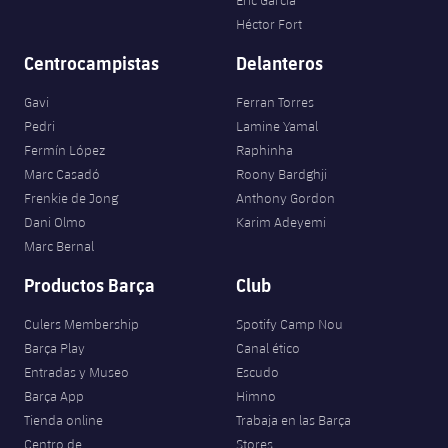
Héctor Fort
Centrocampistas
Delanteros
Gavi
Ferran Torres
Pedri
Lamine Yamal
Fermín López
Raphinha
Marc Casadó
Roony Bardghji
Frenkie de Jong
Anthony Gordon
Dani Olmo
Karim Adeyemi
Marc Bernal
Productos Barça
Club
Culers Membership
Spotify Camp Nou
Barça Play
Canal ético
Entradas y Museo
Escudo
Barça App
Himno
Tienda online
Trabaja en las Barça
Centro de
Stores