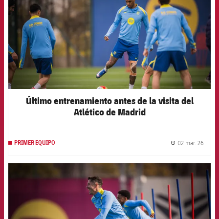
Último entrenamiento antes de la visita del
Atlético de Madrid
02 mar. 26
PRIMER EQUIPO
label.
FCB Barcelona badge