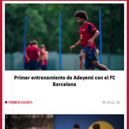
FCB Barcelona badge
Primer entrenamiento de Adeyemi con el FC
Barcelona
24 jul. 26
PRIMER EQUIPO
label.
FCB Barcelona badge