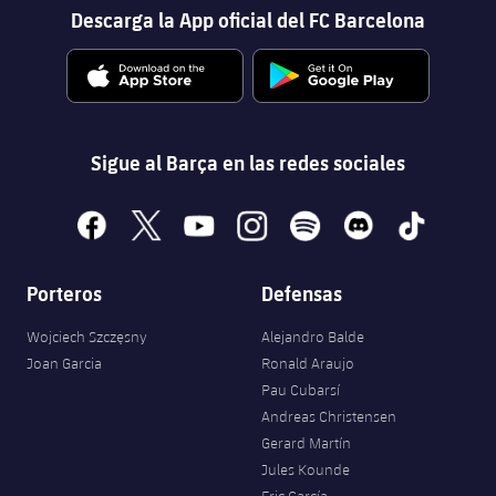
Descarga la App oficial del FC Barcelona
Sigue al Barça en las redes sociales
facebook
x
youtube
instagram
spotify
discord
tiktok
Porteros
Defensas
Wojciech Szczęsny
Alejandro Balde
Joan Garcia
Ronald Araujo
Pau Cubarsí
Andreas Christensen
Gerard Martín
Jules Kounde
Eric García