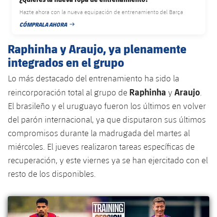
plusicon
más
Servicios Médicos
Acreditaciones
Fotos
Fotos
Hazte ahora con la nueva equipación de entrenamiento del Barça
Infantil A
Entradas
SUB8 B
Calendario
Campus Verano
Actualidad
CÓMPRALA AHORA
FECHA DE PUBLICACIÓN
Accesibilidad
Historia
Instalaciones
Infantil B
Resultados
Raphinha y Araujo, ya plenamente
Resultados
Juvenil
PLUSICON
MÁS
Palmarés
integrados en el grupo
Clasificaciones
Jugadores
Cadete
Primer equipo
Lo más destacado del entrenamiento ha sido la
plusicon
más
Raphinha
Araujo
Jugadors
reincorporación total al grupo de
y
.
Clasificaciones
Infantil
Actualidad
Barça Atlètic
El brasileño y el uruguayo fueron los últimos en volver
plusicon
más
Fotos
del parón internacional, ya que disputaron sus últimos
Alevín
Calendario
Actualidad
Base
compromisos durante la madrugada del martes al
plusicon
más
Palmarés
miércoles. El jueves realizaron tareas específicas de
Entradas
Calendario
Campus Verano
Actualidad
recuperación, y este viernes ya se han ejercitado con el
Historia
resto de los disponibles.
Resultados
Resultados
Barça C
PLUSICON
MÁS
Clasificaciones
Jugadores
Junior
Información general
plusicon
más