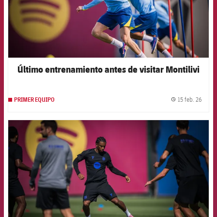
Último entrenamiento antes de visitar Montilivi
15 feb. 26
PRIMER EQUIPO
label.
FCB Barcelona badge