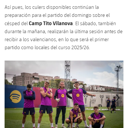
Jugadores
Así pues, los culers disponibles continúan la
Noticias
Apúntate a las amateurs
plusicon
más
preparación para el partido del domingo sobre el
Calendario
Voleibol masculino
Camp Tito Vilanova
césped del
. El sábado, también
Apúntate a las amateurs
PLUSICON
MÁS
durante la mañana, realizarán la última sesión antes de
Resultados
Voleibol femenino
Carnet de las Secciones Amateurs
League of Legends
recibir a los valencianos, en lo que será el primer
partido como locales del curso 2025/26.
Clasificaciones
VALORANT Rising
Fotos
Anterior
label.aria.chevronleft
Siguiente
label.aria.
VALORANT Game Changers
eFootball