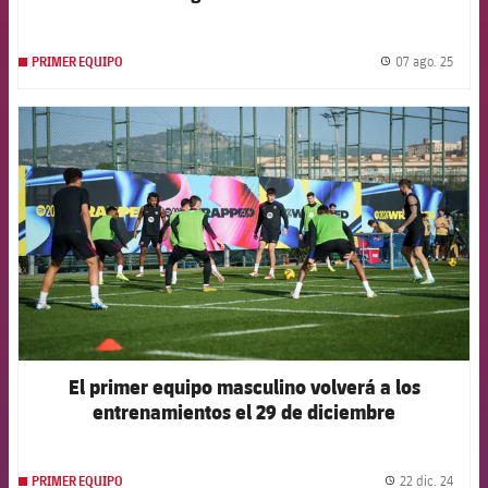
07 ago. 25
PRIMER EQUIPO
label.
FCB Barcelona badge
El primer equipo masculino volverá a los
entrenamientos el 29 de diciembre
22 dic. 24
PRIMER EQUIPO