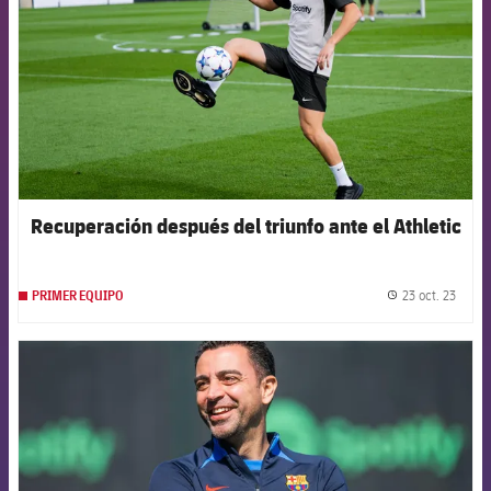
Recuperación después del triunfo ante el Athletic
23 oct. 23
PRIMER EQUIPO
label.
FCB Barcelona badge