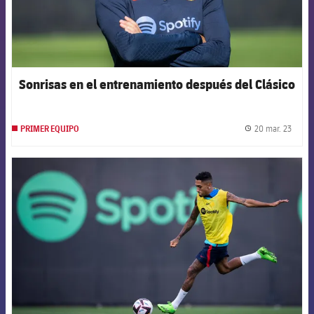
Sonrisas en el entrenamiento después del Clásico
20 mar. 23
PRIMER EQUIPO
label.
FCB Barcelona badge