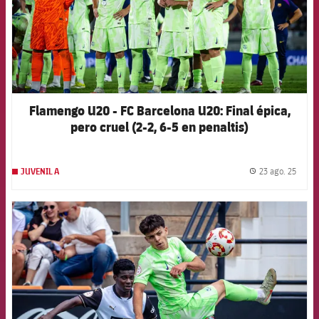
Flamengo U20 - FC Barcelona U20: Final épica,
pero cruel (2-2, 6-5 en penaltis)
23 ago. 25
JUVENIL A
label.
FCB Barcelona badge