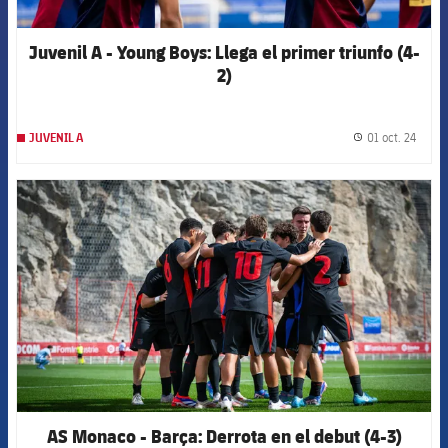
Juvenil A - Young Boys: Llega el primer triunfo (4-
2)
01 oct. 24
JUVENIL A
label.
FCB Barcelona badge
AS Monaco - Barça: Derrota en el debut (4-3)