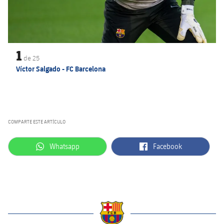
1
de
25
Víctor Salgado - FC Barcelona
COMPARTE ESTE ARTÍCULO
label.aria.whatsapp
label.aria.facebook
Whatsapp
Facebook