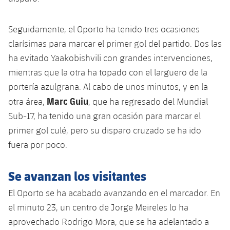
plusicon
más
Servicios Médicos
Acreditaciones
Fotos
Fotos
Infantil A
Entradas
SUB8 B
Calendario
Campus Verano
Actualidad
Seguidamente, el Oporto ha tenido tres ocasiones
Accesibilidad
Historia
Instalaciones
Infantil B
clarísimas para marcar el primer gol del partido. Dos las
Resultados
Resultados
Juvenil
ha evitado Yaakobishvili con grandes intervenciones,
PLUSICON
MÁS
Palmarés
Clasificaciones
mientras que la otra ha topado con el larguero de la
Jugadores
Cadete
Primer equipo
plusicon
más
portería azulgrana. Al cabo de unos minutos, y en la
Jugadors
Marc Guiu
Clasificaciones
otra área,
, que ha regresado del Mundial
Infantil
Actualidad
Barça Atlètic
plusicon
más
Sub-17, ha tenido una gran ocasión para marcar el
Fotos
Alevín
primer gol culé, pero su disparo cruzado se ha ido
Calendario
Actualidad
Base
plusicon
más
fuera por poco.
Palmarés
Entradas
Calendario
Campus Verano
Actualidad
Se avanzan los visitantes
Historia
Resultados
Resultados
Barça C
El Oporto se ha acabado avanzando en el marcador. En
PLUSICON
MÁS
el minuto 23, un centro de Jorge Meireles lo ha
Clasificaciones
Jugadores
Junior
Información general
aprovechado Rodrigo Mora, que se ha adelantado a
plusicon
más