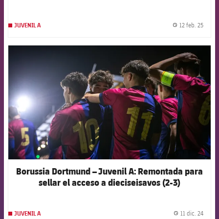
12 feb. 25
JUVENIL A
label.
FCB Barcelona badge
Borussia Dortmund – Juvenil A: Remontada para
sellar el acceso a dieciseisavos (2-3)
11 dic. 24
JUVENIL A
label.