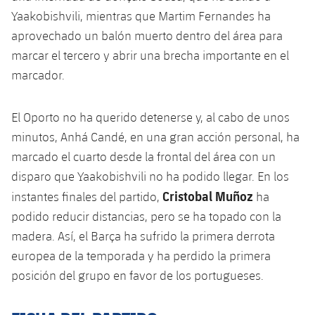
Jugadores
Yaakobishvili, mientras que Martim Fernandes ha
Noticias
Apúntate a las amateurs
plusicon
más
aprovechado un balón muerto dentro del área para
Calendario
Voleibol masculino
marcar el tercero y abrir una brecha importante en el
Apúntate a las amateurs
PLUSICON
MÁS
marcador.
Resultados
Voleibol femenino
Carnet de las Secciones Amateurs
League of Legends
El Oporto no ha querido detenerse y, al cabo de unos
Clasificaciones
VALORANT Rising
minutos, Anhá Candé, en una gran acción personal, ha
Fotos
marcado el cuarto desde la frontal del área con un
VALORANT Game Changers
disparo que Yaakobishvili no ha podido llegar. En los
Cristobal Muñoz
instantes finales del partido,
ha
eFootball
podido reducir distancias, pero se ha topado con la
madera. Así, el Barça ha sufrido la primera derrota
europea de la temporada y ha perdido la primera
posición del grupo en favor de los portugueses.