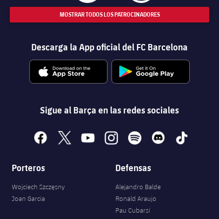
MOSTRAR TODOS LOS PATROCINADORES
Descarga la App oficial del FC Barcelona
Sigue al Barça en las redes sociales
facebook
x
youtube
instagram
spotify
discord
tiktok
Porteros
Defensas
Wojciech Szczęsny
Alejandro Balde
Joan Garcia
Ronald Araujo
Pau Cubarsí