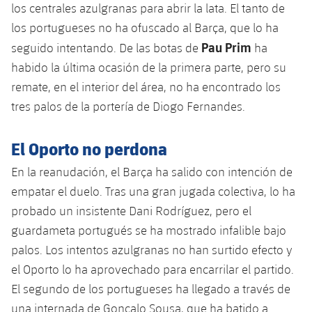
los centrales azulgranas para abrir la lata. El tanto de
Jugadores
Clasificaciones
Juvenil
Noticias
Atletismo
los portugueses no ha ofuscado al Barça, que lo ha
plusicon
más
Fotos
Pau Prim
seguido intentando. De las botas de
ha
Infantil
Actualidad
Baloncesto en silla de ruedas
habido la última ocasión de la primera parte, pero su
plusicon
más
Historia
Alevín
remate, en el interior del área, no ha encontrado los
Masculino
Actualidad
Hockey sobre hielo
tres palos de la portería de Diogo Fernandes.
plusicon
más
Palmarés
Femenino
Jugadores
Actualidad
Hockey hierba
El Oporto no perdona
plusicon
más
Agenda
Calendario
En la reanudación, el Barça ha salido con intención de
Jugadores
Noticias
Patinaje artístico
plusicon
más
empatar el duelo. Tras una gran jugada colectiva, lo ha
Resultados
Calendario
probado un insistente Dani Rodríguez, pero el
Hockey Hierba Masculino
Escuela de Patinaje
Actualidad
guardameta portugués se ha mostrado infalible bajo
Clasificaciones
Resultados
Hockey Hierba Femenino
palos. Los intentos azulgranas no han surtido efecto y
Plantilla
Rugby
plusicon
más
el Oporto lo ha aprovechado para encarrilar el partido.
Clasificaciones
Agenda
El segundo de los portugueses ha llegado a través de
Actualidad
Voleibol
plusicon
más
una internada de Gonçalo Sousa, que ha batido a