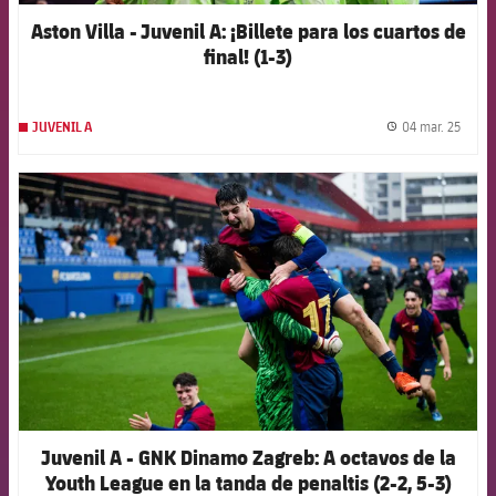
Aston Villa - Juvenil A: ¡Billete para los cuartos de
final! (1-3)
04 mar. 25
JUVENIL A
label.
FCB Barcelona badge
Juvenil A - GNK Dinamo Zagreb: A octavos de la
Youth League en la tanda de penaltis (2-2, 5-3)