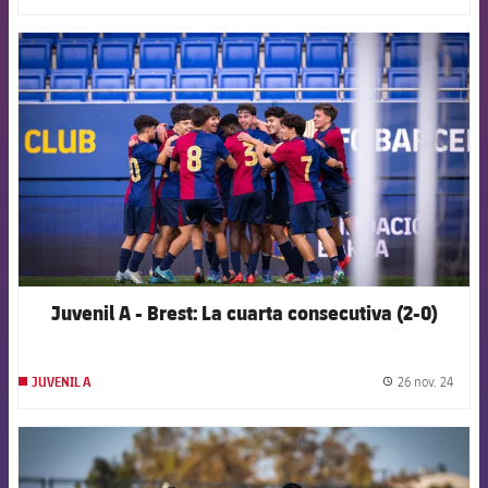
FCB Barcelona badge
Juvenil A - Brest: La cuarta consecutiva (2-0)
26 nov. 24
JUVENIL A
label.
FCB Barcelona badge