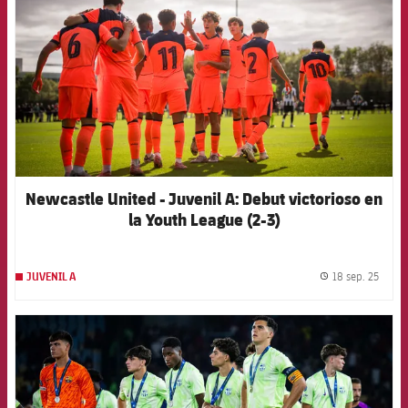
Newcastle United - Juvenil A: Debut victorioso en
la Youth League (2-3)
18 sep. 25
JUVENIL A
label.
FCB Barcelona badge