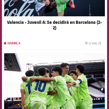
Valencia - Juvenil A: Se decidirá en Barcelona (2-
2)
11 may. 25
JUVENIL A
label.
FCB Barcelona badge