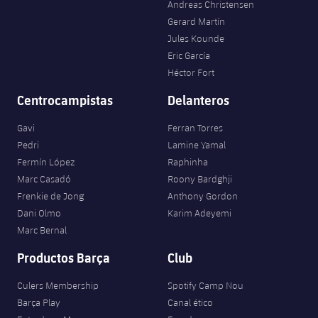
Andreas Christensen
Gerard Martín
Jules Kounde
Eric García
Héctor Fort
Centrocampistas
Delanteros
Gavi
Ferran Torres
Pedri
Lamine Yamal
Fermín López
Raphinha
Marc Casadó
Roony Bardghji
Frenkie de Jong
Anthony Gordon
Dani Olmo
Karim Adeyemi
Marc Bernal
Productos Barça
Club
Culers Membership
Spotify Camp Nou
Barça Play
Canal ético