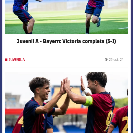
Juvenil A - Bayern: Victoria completa (3-1)
23 oct. 24
JUVENIL A
label.
FCB Barcelona badge