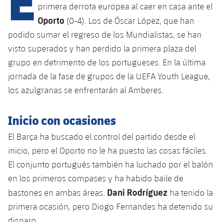
Calendario
Campus Verano
Base
primera derrota europea al caer en casa ante el
Oporto
SUB13
(0-4). Los de Óscar López, que han
SUB13 B
Entradas
Barça Atlètic
plusicon
más
podido sumar el regreso de los Mundialistas, se han
PLUSICON
MÁS
SUB12
SUB12 C
visto superados y han perdido la primera plaza del
Gameday Shows
Junior
Primer Equipo
Instalaciones
plusicon
más
grupo en detrimento de los portugueses. En la última
SUB11 A
SUB11 C
jornada de la fase de grupos de la UEFA Youth League,
Resultados
Cadete A
Actualidad
Barça Atlètic
Spotify Camp Nou
plusicon
más
los azulgranas se enfrentarán al Amberes.
SUB11 B
Clasificación
Cadete B
Calendario
Actualidad
Palau Blaugrana
Base
plusicon
más
Inicio con ocasiones
SUB10 A
Jugadores
Infantil A
Entradas
Calendario
El Barça ha buscado el control del partido desde el
Estadi Johan Cruyff
Actualidad
SUB10 B
PLUSICON
MÁS
inicio, pero el Oporto no le ha puesto las cosas fáciles.
Fotos
Infantil B
Resultados
Resultados
Juvenil
El conjunto portugués también ha luchado por el balón
Barça Cafe
Primer equipo
SUB9 A
plusicon
más
plusicon
más
Historia
en los primeros compases y ha habido baile de
Mini
Clasificaciones
Clasificaciones
Cadete A
Dani Rodríguez
Ciutat Esportiva
Actualidad
bastones en ambas áreas.
ha tenido la
SUB9 B
Barça Atlètic
plusicon
más
Servicios
Palmarés
plusicon
más
primera ocasión, pero Diogo Fernandes ha detenido su
Jugadores
Jugadores
Cadete B
Calendario
SUB8 A
La Masia
Actualidad
disparo.
Base