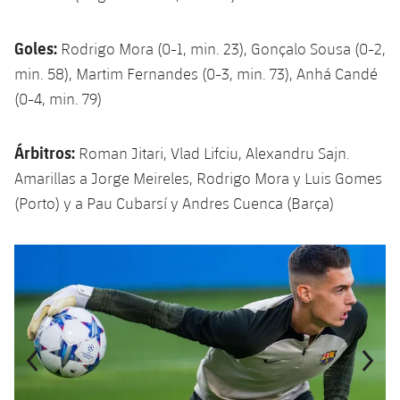
Goles:
Rodrigo Mora (0-1, min. 23), Gonçalo Sousa (0-2,
min. 58), Martim Fernandes (0-3, min. 73), Anhá Candé
(0-4, min. 79)
Árbitros:
Roman Jitari, Vlad Lifciu, Alexandru Sajn.
Amarillas a Jorge Meireles, Rodrigo Mora y Luis Gomes
(Porto) y a Pau Cubarsí y Andres Cuenca (Barça)
Anterior
label.aria.chevronleft
Siguiente
label.aria.