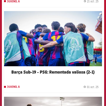
21 oct. 25
JUVENIL A
label.
FCB Barcelona badge
Barça Sub-19 - PSG: Remontada valiosa (2-1)
01 oct. 25
JUVENIL A
label.
FCB Barcelona badge