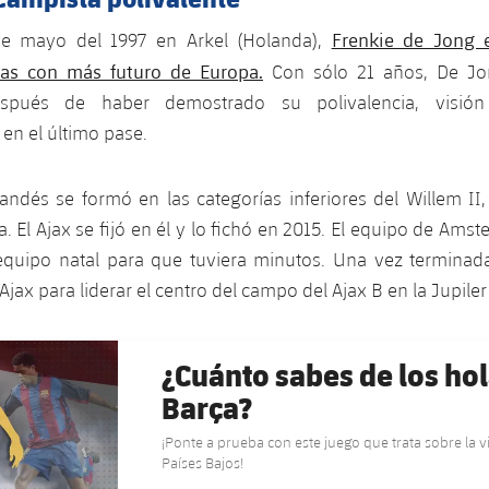
Frenkie de Jong 
de mayo del 1997 en Arkel (Holanda),
tas con más futuro de Europa.
Con sólo 21 años, De Jon
espués de haber demostrado su polivalencia, visió
en el último pase.
landés se formó en las categorías inferiores del Willem II
 El Ajax se fijó en él y lo fichó en 2015. El equipo de Amst
equipo natal para que tuviera minutos. Una vez terminada
Ajax para liderar el centro del campo del Ajax B en la Jupile
¿Cuánto sabes de los ho
Barça?
¡Ponte a prueba con este juego que trata sobre la v
Países Bajos!