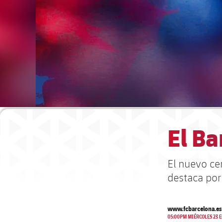
El Ba
El nuevo ce
destaca por
www.fcbarcelona.es
05:00PM MIÉRCOLES 23 E