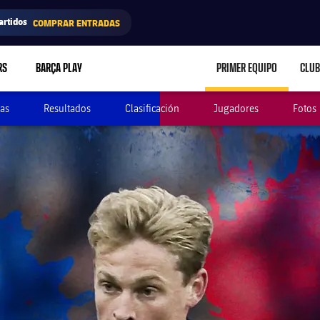
artidos
COMPRAR ENTRADAS
RS
BARÇA PLAY
PRIMER EQUIPO
CLUB
LABEL.ARIA.CARE
as
Resultados
Clasificación
Jugadores
Fotos