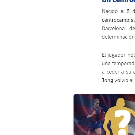
Nacido el 5 
centrocampis
Barcelona d
determinación 
El jugador ho
una temporada.
a ceder a su 
Jong volvió al 
FC Barcelona club badge