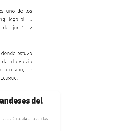
es uno de los
g llega al FC
n de juego y
, donde estuvo
erdam lo volvió
 la cesión, De
r League.
landeses del
inculación azulgrana con los