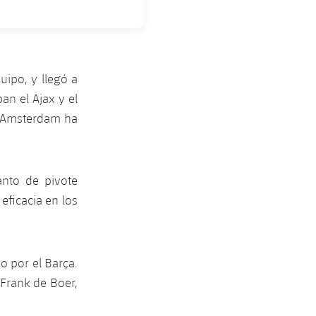
ipo, y llegó a
an el Ajax y el
e Amsterdam ha
anto de pivote
eficacia en los
 por el Barça.
 Frank de Boer,