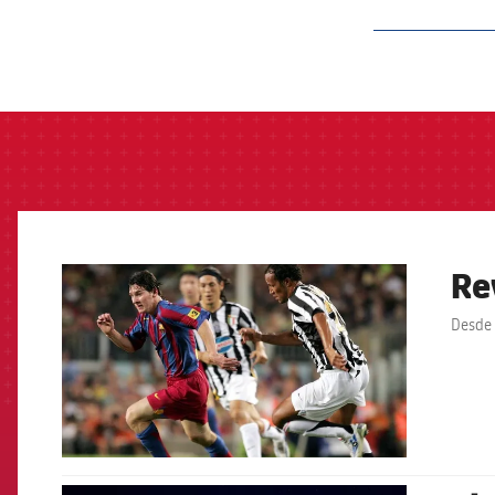
label.aria.barcelon
Re
FCB Barcelona badge
Desde 