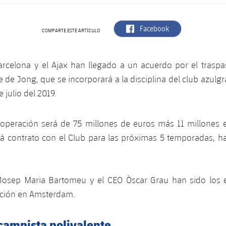
label.aria.facebook
Facebook
COMPARTE ESTE ARTÍCULO
arcelona y el Ajax han llegado a un acuerdo por el traspa
e de Jong, que se incorporará a la disciplina del club azulgr
e julio del 2019.
 operación será de 75 millones de euros más 11 millones e
á contrato con el Club para las próximas 5 temporadas, has
.
 Josep Maria Bartomeu y el CEO Òscar Grau han sido los
ación en Amsterdam.
campista polivalente