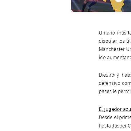
Un año más ta
disputar los ú
Manchester Un
ido aumentand
Diestro y háb
defensivo como
pases le permit
El jugador azu
Desde el prime
hasta Jasper Ci