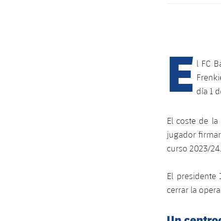
E
l FC B
Frenki
día 1 d
El coste de la
jugador firmar
curso 2023/24
El presidente
cerrar la oper
Un centro