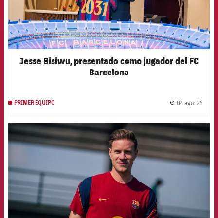
Jesse Bisiwu, presentado como jugador del FC
Barcelona
04 ago. 26
PRIMER EQUIPO
label.
FCB Barcelona badge