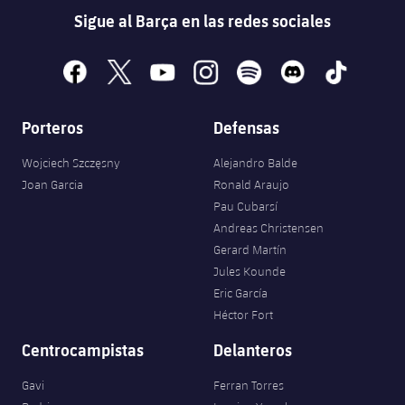
Sigue al Barça en las redes sociales
facebook
x
youtube
instagram
spotify
discord
tiktok
Porteros
Defensas
Wojciech Szczęsny
Alejandro Balde
Joan Garcia
Ronald Araujo
Pau Cubarsí
Andreas Christensen
Gerard Martín
Jules Kounde
Eric García
Héctor Fort
Centrocampistas
Delanteros
Gavi
Ferran Torres