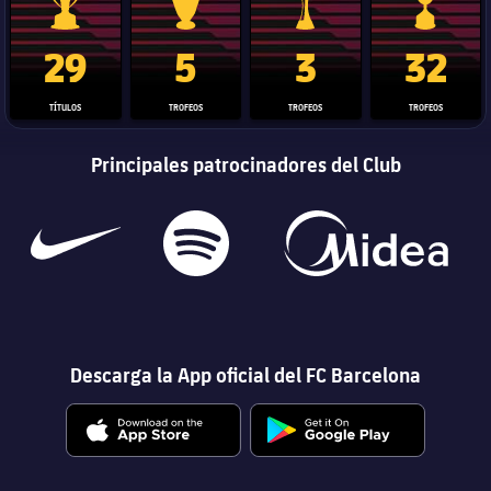
Trofeo de La Liga
Trofeo de la Liga de Campeones
Trofeo del Mundial de Clube
Copa del 
29
5
3
32
TÍTULOS
TROFEOS
TROFEOS
TROFEOS
Principales patrocinadores del Club
Descarga la App oficial del FC Barcelona