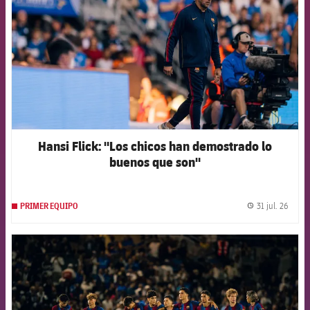
Hansi Flick: "Los chicos han demostrado lo
buenos que son"
31 jul. 26
PRIMER EQUIPO
label.
FCB Barcelona badge