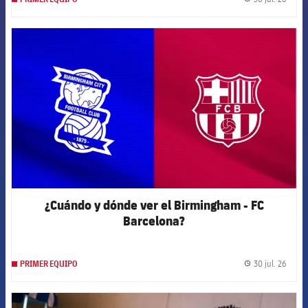
label.
FCB Barcelona badge
¿Cuándo y dónde ver el Birmingham - FC
Barcelona?
30 jul. 26
PRIMER EQUIPO
label.
FCB Barcelona badge