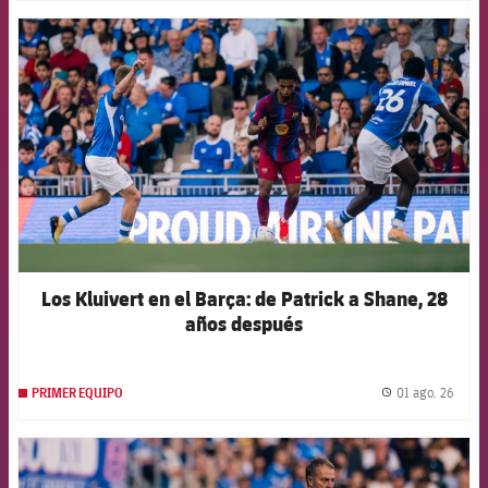
FCB Barcelona badge
Los Kluivert en el Barça: de Patrick a Shane, 28
años después
01 ago. 26
PRIMER EQUIPO
label.
FCB Barcelona badge