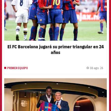
El FC Barcelona jugará su primer triangular en 24
años
06 ago. 26
PRIMER EQUIPO
label.
FCB Barcelona badge