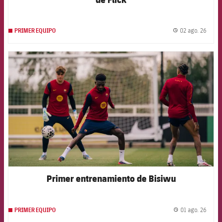
02 ago. 26
PRIMER EQUIPO
label.
FCB Barcelona badge
Primer entrenamiento de Bisiwu
01 ago. 26
PRIMER EQUIPO
label.