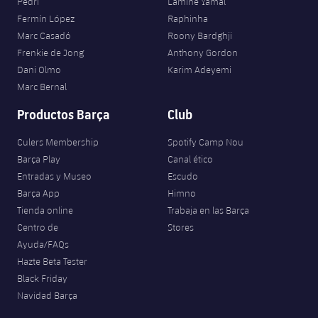
Pedri
Lamine Yamal
Fermín López
Raphinha
Marc Casadó
Roony Bardghji
Frenkie de Jong
Anthony Gordon
Dani Olmo
Karim Adeyemi
Marc Bernal
Productos Barça
Club
Culers Membership
Spotify Camp Nou
Barça Play
Canal ético
Entradas y Museo
Escudo
Barça App
Himno
Tienda online
Trabaja en las Barça
Centro de
Stores
Ayuda/FAQs
Hazte Beta Tester
Black Friday
Navidad Barça