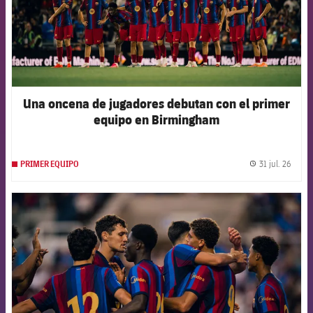
Una oncena de jugadores debutan con el primer
equipo en Birmingham
31 jul. 26
PRIMER EQUIPO
label.
FCB Barcelona badge