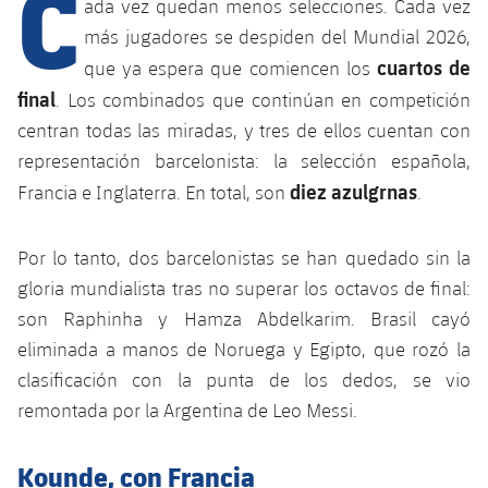
C
Calendario
ada vez quedan menos selecciones. Cada vez
Campus Verano
Base
más jugadores se despiden del Mundial 2026,
SUB13
SUB13 B
Entradas
Barça Atlètic
cuartos de
que ya espera que comiencen los
plusicon
más
PLUSICON
MÁS
final
SUB12
. Los combinados que continúan en competición
SUB12 C
Gameday Shows
Junior
Primer Equipo
Instalaciones
centran todas las miradas, y tres de ellos cuentan con
plusicon
más
SUB11 A
SUB11 C
representación barcelonista: la selección española,
Resultados
Cadete A
Actualidad
Barça Atlètic
Spotify Camp Nou
diez azulgrnas
Francia e Inglaterra. En total, son
.
plusicon
más
SUB11 B
Clasificación
Cadete B
Calendario
Actualidad
Palau Blaugrana
Base
plusicon
más
Por lo tanto, dos barcelonistas se han quedado sin la
SUB10 A
Jugadores
Infantil A
gloria mundialista tras no superar los octavos de final:
Entradas
Calendario
Estadi Johan Cruyff
Actualidad
SUB10 B
son Raphinha y Hamza Abdelkarim. Brasil cayó
PLUSICON
MÁS
Fotos
Infantil B
Resultados
eliminada a manos de Noruega y Egipto, que rozó la
Resultados
Juvenil
Barça Cafe
Primer equipo
SUB9 A
plusicon
más
clasificación con la punta de los dedos, se vio
plusicon
más
Historia
Mini
Clasificaciones
Clasificaciones
remontada por la Argentina de Leo Messi.
Cadete A
Ciutat Esportiva
Actualidad
SUB9 B
Barça Atlètic
plusicon
más
Servicios
Palmarés
plusicon
más
Jugadores
Jugadores
Cadete B
Kounde, con Francia
Calendario
SUB8 A
La Masia
Actualidad
Base