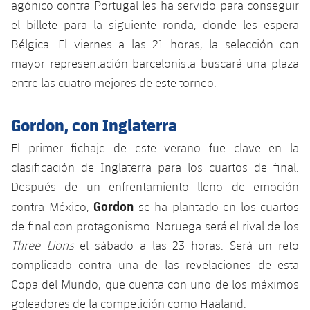
agónico contra Portugal les ha servido para conseguir
Jugadores
Clasificaciones
Juvenil
Noticias
Atletismo
el billete para la siguiente ronda, donde les espera
plusicon
más
Fotos
Bélgica. El viernes a las 21 horas, la selección con
Infantil
Actualidad
Baloncesto en silla de ruedas
mayor representación barcelonista buscará una plaza
plusicon
más
Historia
entre las cuatro mejores de este torneo.
Alevín
Masculino
Actualidad
Hockey sobre hielo
plusicon
más
Palmarés
Gordon, con Inglaterra
Femenino
Jugadores
Actualidad
Hockey hierba
plusicon
más
El primer fichaje de este verano fue clave en la
Agenda
clasificación de Inglaterra para los cuartos de final.
Calendario
Jugadores
Noticias
Patinaje artístico
plusicon
más
Después de un enfrentamiento lleno de emoción
Resultados
Gordon
contra México,
se ha plantado en los cuartos
Calendario
Hockey Hierba Masculino
Escuela de Patinaje
Actualidad
de final con protagonismo. Noruega será el rival de los
Clasificaciones
Resultados
Three Lions
el sábado a las 23 horas. Será un reto
Hockey Hierba Femenino
Plantilla
Rugby
plusicon
más
complicado contra una de las revelaciones de esta
Clasificaciones
Copa del Mundo, que cuenta con uno de los máximos
Agenda
Actualidad
Voleibol
plusicon
más
goleadores de la competición como Haaland.