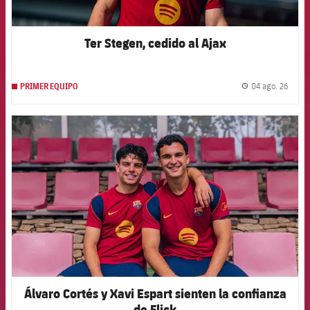
Ter Stegen, cedido al Ajax
04 ago. 26
PRIMER EQUIPO
label.
FCB Barcelona badge
Álvaro Cortés y Xavi Espart sienten la confianza
de Flick