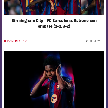
Birmingham City - FC Barcelona: Estreno con
empate (2-2, 3-2)
31 jul. 26
PRIMER EQUIPO
label.
FCB Barcelona badge