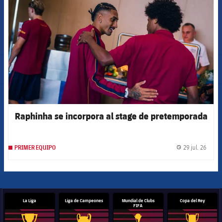
Raphinha se incorpora al stage de pretemporada
29 jul. 26
PRIMER EQUIPO
label.
La Liga
Liga de Campeones
Mundial de Clubs
Copa del Rey
FIFA