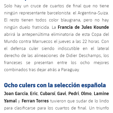
plusicon
más
Servicios Médicos
Acreditaciones
Fotos
Solo hay un cruce de cuartos de final que no tiene
Fotos
Infantil A
Entradas
SUB8 B
Calendario
ningún representante barcelonista: el Argentina-Suiza.
Campus Verano
Actualidad
Accesibilidad
Historia
Instalaciones
El resto tienen todos color blaugrana, pero no hay
Infantil B
Resultados
Resultados
Juvenil
Francia de Jules Kounde
ningún duelo fratricida. La
PLUSICON
MÁS
Palmarés
abrirá la antepenúltima eliminatoria de esta Copa del
Clasificaciones
Jugadores
Cadete
Primer equipo
Mundo contra Marruecos el jueves a las 22 horas. Con
plusicon
más
Jugadors
el defensa culer siendo indiscutible en el lateral
Clasificaciones
Infantil
Actualidad
Barça Atlètic
derecho de las alineaciones de Didier Deschamps, los
plusicon
más
Fotos
franceses se presentan entre los ocho mejores
Alevín
Calendario
Actualidad
Base
combinados tras dejar atrás a Paraguay.
plusicon
más
Palmarés
Entradas
Calendario
Campus Verano
Actualidad
Ocho culers con la selección española
Historia
Resultados
Resultados
Joan Garcia
Eric
Cubarsí
Gavi
Pedri
Olmo
Lamine
,
,
,
,
,
,
Barça C
PLUSICON
MÁS
Yamal
Ferran Torres
y
tuvieron que sudar de lo lindo
Clasificaciones
Jugadores
Junior
Información general
para clasificarse para los cuartos de final. Un triunfo
plusicon
más