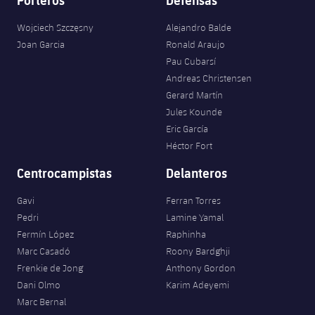
Wojciech Szczęsny
Alejandro Balde
Joan Garcia
Ronald Araujo
Pau Cubarsí
Andreas Christensen
Gerard Martín
Jules Kounde
Eric García
Héctor Fort
Centrocampistas
Delanteros
Gavi
Ferran Torres
Pedri
Lamine Yamal
Fermín López
Raphinha
Marc Casadó
Roony Bardghji
Frenkie de Jong
Anthony Gordon
Dani Olmo
Karim Adeyemi
Marc Bernal