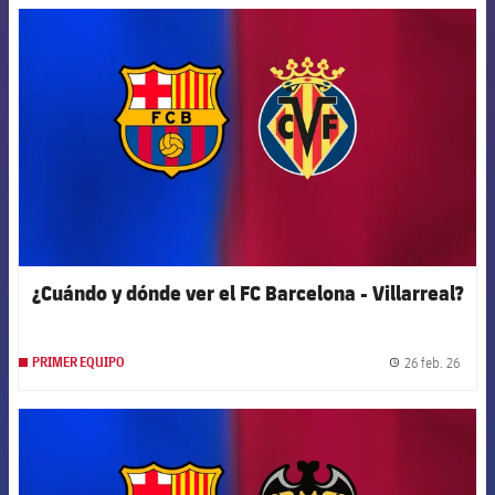
FCB Barcelona badge
¿Cuándo y dónde ver el FC Barcelona - Villarreal?
26 feb. 26
PRIMER EQUIPO
label.
FCB Barcelona badge