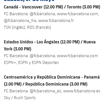
Jugadores
Clasificaciones
Juvenil
Canadá - Vancouver (12.00 PM) / Toronto (3.00 PM)
Noticias
Atletismo
plusicon
más
FC Barcelona: @fcbarcelona, www.fcbarcelona.com,
Fotos
Infantil
@fcbarcelona_fra, www.fcbarcelona.fr
Actualidad
Baloncesto en silla de ruedas
plusicon
más
Historia
TSN (inglés), RDS (francés)
Alevín
Masculino
Actualidad
Hockey sobre hielo
plusicon
más
Palmarés
Estados Unidos - Los Ángeles (12.00 PM) / Nueva
Femenino
Jugadores
Actualidad
York (3.00 PM)
Hockey hierba
plusicon
más
FC Barcelona: @fcbarcelona, www.fcbarcelona.com
Agenda
Calendario
Jugadores
Noticias
ESPN+, ESPN y ESPN Deportes
Patinaje artístico
plusicon
más
Resultados
Calendario
Hockey Hierba Masculino
Escuela de Patinaje
Actualidad
Centroamérica y República Dominicana - Panamá
Clasificaciones
(2.00 PM) / República Dominicana (3.00 PM)
Resultados
Hockey Hierba Femenino
Plantilla
Rugby
plusicon
más
FC Barcelona: @fcbarcelona_es, www.fcbarcelona.es
Clasificaciones
Sky / Rush Sports
Agenda
Actualidad
Voleibol
plusicon
más