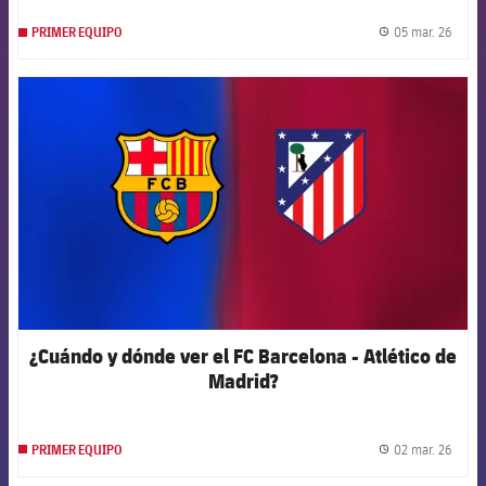
05 mar. 26
PRIMER EQUIPO
label.
FCB Barcelona badge
¿Cuándo y dónde ver el FC Barcelona - Atlético de
Madrid?
02 mar. 26
PRIMER EQUIPO
label.