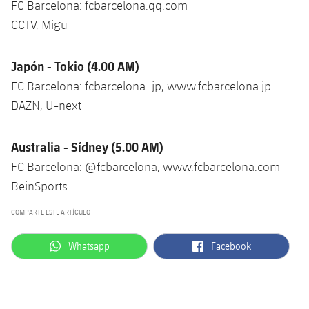
FC Barcelona: fcbarcelona.qq.com
CCTV, Migu
Japón - Tokio (4.00 AM)
FC Barcelona: fcbarcelona_jp, www.fcbarcelona.jp
DAZN, U-next
Australia - Sídney (5.00 AM)
FC Barcelona: @fcbarcelona, www.fcbarcelona.com
BeinSports
COMPARTE ESTE ARTÍCULO
label.aria.whatsapp
label.aria.facebook
Whatsapp
Facebook