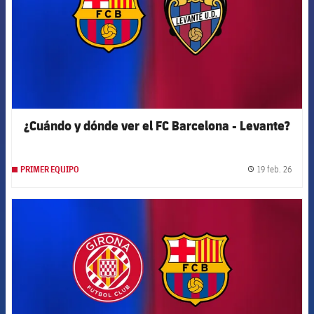
¿Cuándo y dónde ver el FC Barcelona - Levante?
19 feb. 26
PRIMER EQUIPO
label.
FCB Barcelona badge