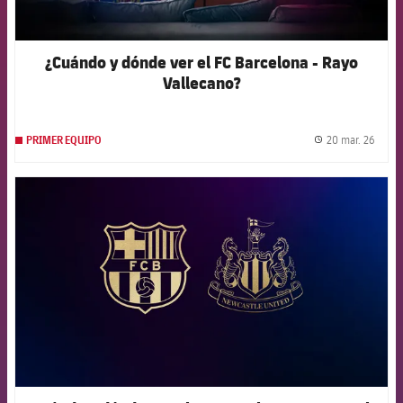
¿Cuándo y dónde ver el FC Barcelona - Rayo
Vallecano?
20 mar. 26
PRIMER EQUIPO
label.
FCB Barcelona badge