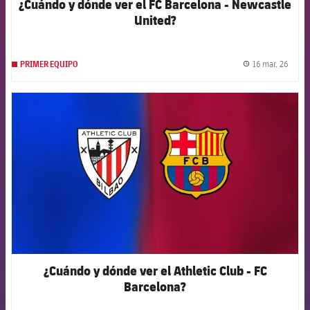
¿Cuándo y dónde ver el FC Barcelona - Newcastle
United?
16 mar. 26
PRIMER EQUIPO
label.
FCB Barcelona badge
¿Cuándo y dónde ver el Athletic Club - FC
Barcelona?