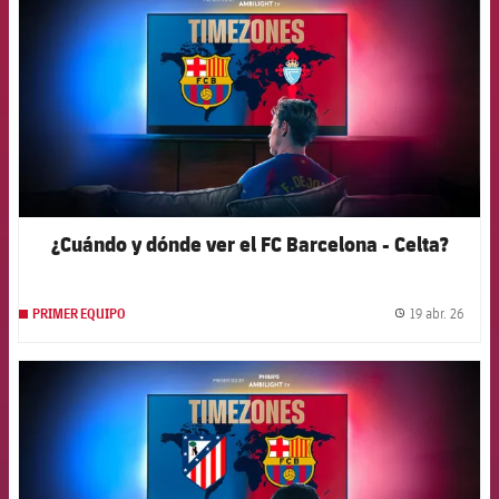
¿Cuándo y dónde ver el FC Barcelona - Celta?
19 abr. 26
PRIMER EQUIPO
label.
FCB Barcelona badge