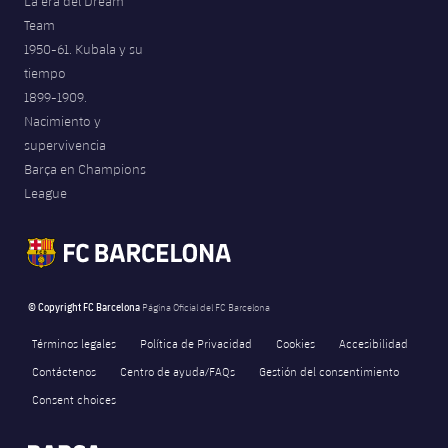
La era del Dream
Team
1950-61. Kubala y su
tiempo
1899-1909.
Nacimiento y
supervivencia
Barça en Champions
League
© Copyright FC Barcelona
Página Oficial del FC Barcelona
Términos legales
Política de Privacidad
Cookies
Accesibilidad
Contáctenos
Centro de ayuda/FAQs
Gestión del consentimiento
Consent choices
FORÇA BARÇA