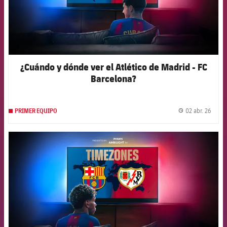
¿Cuándo y dónde ver el Atlético de Madrid - FC
Barcelona?
02 abr. 26
PRIMER EQUIPO
label.
FCB Barcelona badge