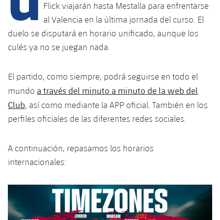
Calendario
Campus Verano
Base
Flick viajarán hasta Mestalla para enfrentarse
al Valencia en la última jornada del curso. El
SUB13
SUB13 B
Entradas
Barça Atlètic
plusicon
más
duelo se disputará en horario unificado, aunque los
PLUSICON
MÁS
SUB12
culés ya no se juegan nada.
SUB12 C
Gameday Shows
Junior
Primer Equipo
Instalaciones
plusicon
más
SUB11 A
SUB11 C
Resultados
El partido, como siempre, podrá seguirse en todo el
Cadete A
Actualidad
Barça Atlètic
Spotify Camp Nou
plusicon
más
a través del minuto a minuto de la web del
mundo
SUB11 B
Clasificación
Cadete B
Club
, así como mediante la APP oficial. También en los
Calendario
Actualidad
Palau Blaugrana
Base
plusicon
más
SUB10 A
perfiles oficiales de las diferentes redes sociales.
Jugadores
Infantil A
Entradas
Calendario
Estadi Johan Cruyff
Actualidad
SUB10 B
PLUSICON
MÁS
A continuación, repasamos los horarios
Fotos
Infantil B
Resultados
Resultados
internacionales:
Juvenil
Barça Cafe
Primer equipo
SUB9 A
plusicon
más
plusicon
más
Historia
Mini
Clasificaciones
Clasificaciones
Cadete A
Ciutat Esportiva
Actualidad
SUB9 B
Barça Atlètic
plusicon
más
Servicios
Palmarés
plusicon
más
Jugadores
Jugadores
Cadete B
Calendario
SUB8 A
La Masia
Actualidad
Base