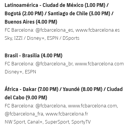
Latinoamérica - Ciudad de México (1.00 PM) /
Jugadores
Noticias
Apúntate a las amateurs
plusicon
más
Bogotá (2.00 PM) / Santiago de Chile (3.00 PM) /
Calendario
Buenos Aires (4.00 PM)
Voleibol masculino
Apúntate a las amateurs
PLUSICON
MÁS
FC Barcelona: @fcbarcelona_es, www.fcbarcelona.es
Resultados
Voleibol femenino
Sky, IZZI / Disney+, ESPN / DSports
Carnet de las Secciones Amateurs
League of Legends
Clasificaciones
VALORANT Rising
Brasil - Brasilia (4.00 PM)
Fotos
FC Barcelona: @fcbarcelona_br, www.fcbarcelona.com
VALORANT Game Changers
Disney+, ESPN
eFootball
África - Dakar (7.00 PM) / Yaundé (8.00 PM) / Ciudad
del Cabo (9.00 PM)
FC Barcelona: @fcbarcelona, www.fcbarcelona.com,
@fcbarcelona_fra, www.fcbarcelona.fr
NW Sport, Canal+, SuperSport, SportyTV