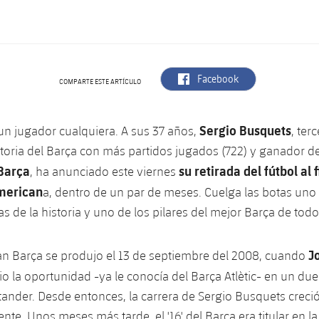
label.aria.facebook
Facebook
COMPARTE ESTE ARTÍCULO
Sergio Busquets
un jugador cualquiera. A sus 37 años,
, ter
storia del Barça con más partidos jugados (722) y ganador de
Barça
su retirada del fútbol al f
, ha anunciado este viernes
merican
a, dentro de un par de meses. Cuelga las botas uno
s de la historia y uno de los pilares del mejor Barça de todo
J
an Barça se produjo el 13 de septiembre del 2008, cuando
dio la oportunidad -ya le conocía del Barça Atlètic- en un due
ander. Desde entonces, la carrera de Sergio Busquets creci
e. Unos meses más tarde, el '16' del Barça era titular en la 