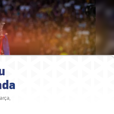
u
ada
arça,