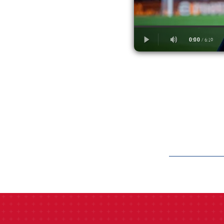
label.aria.barcelon