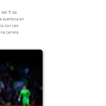
del '5' de
va aventura en
rio con Leo
una carrera