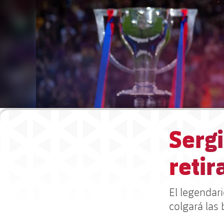
Serg
retir
El legendar
colgará las