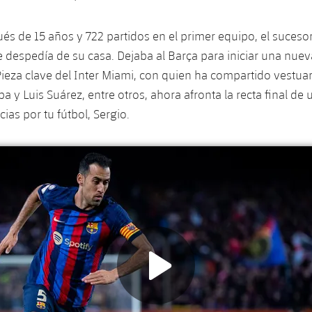
és de 15 años y 722 partidos en el primer equipo, el sucesor 
e despedía de su casa. Dejaba al Barça para iniciar una nue
Pieza clave del Inter Miami, con quien ha compartido vestua
ba y Luis Suárez, entre otros, ahora afronta la recta final de 
cias por tu fútbol, ​​Sergio.