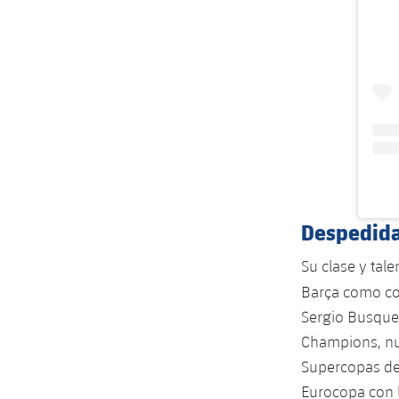
Despedida
Su clase y tale
Barça como co
Sergio Busquet
Champions, nue
Supercopas de
Eurocopa con l