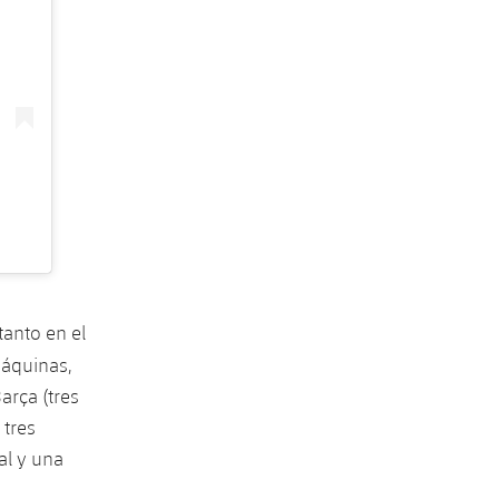
tanto en el
máquinas,
arça (tres
 tres
al y una