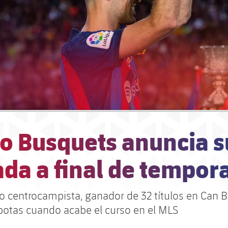
io Busquets anuncia s
ada a final de tempor
io centrocampista, ganador de 32 títulos en Can B
 botas cuando acabe el curso en el MLS