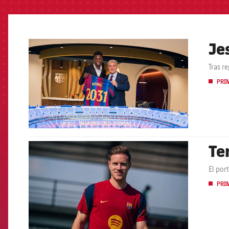
Je
FCB Barcelona badge
Tras r
PRI
Te
FCB Barcelona badge
El por
PRI