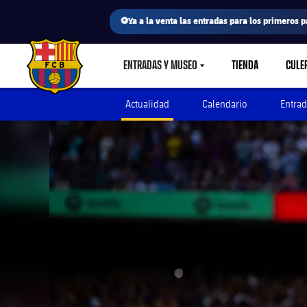
⚽Ya a la venta las entradas para los primeros p
ENTRADAS Y MUSEO
TIENDA
CULE
LABEL.SHARE.CARETDOWN
FC Barcelona club badge
Actualidad
Calendario
Entrad