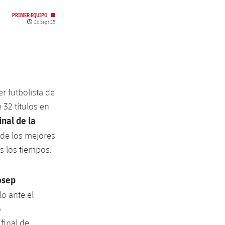
PRIMER EQUIPO
Fecha de publicación
26 sept 25
cer futbolista de
 32 títulos en
inal de la
 de los mejores
s los tiempos.
osep
lo ante el
ó
final de