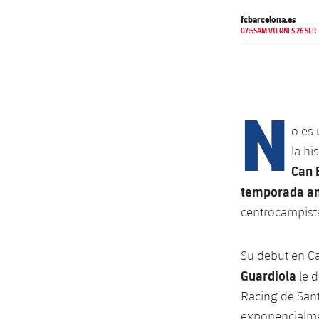
fcbarcelona.es
07:55AM VIERNES 26 SEP.
N
o es 
la hi
Can 
temporada a
centrocampista
Su debut en C
Guardiola
le 
Racing de Sant
exponencialment