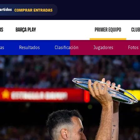
artidos
COMPRAR ENTRADAS
RS
BARÇA PLAY
PRIMER EQUIPO
CLUB
LABEL.ARIA.CARE
as
Resultados
Clasificación
Jugadores
Fotos