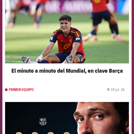
El minuto a minuto del Mundial, en clave Barça
19 jul. 26
PRIMER EQUIPO
label.
FCB Barcelona badge