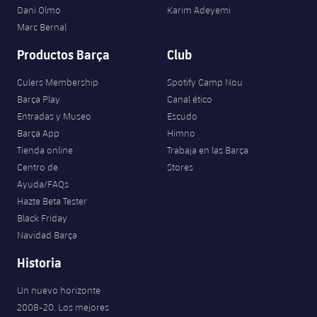
Dani Olmo
Karim Adeyemi
Marc Bernal
Productos Barça
Club
Culers Membership
Spotify Camp Nou
Barça Play
Canal ético
Entradas y Museo
Escudo
Barça App
Himno
Tienda online
Trabaja en las Barça
Centro de
Stores
Ayuda/FAQs
Hazte Beta Tester
Black Friday
Navidad Barça
Historia
Un nuevo horizonte
2008-20. Los mejores