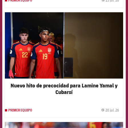
23 jul. 26
PRIMER EQUIPO
label.
FCB Barcelona badge
Nuevo hito de precocidad para Lamine Yamal y
Cubarsí
20 jul. 26
PRIMER EQUIPO
label.
FCB Barcelona badge