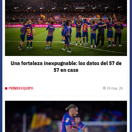
Una fortaleza inexpugnable: los datos del 57 de
57 en casa
19 may. 26
PRIMER EQUIPO
label.
FCB Barcelona badge