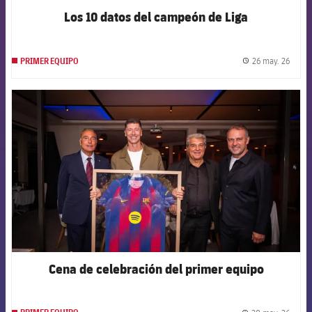
Los 10 datos del campeón de Liga
26 may. 26
PRIMER EQUIPO
label.
FCB Barcelona badge
Cena de celebración del primer equipo