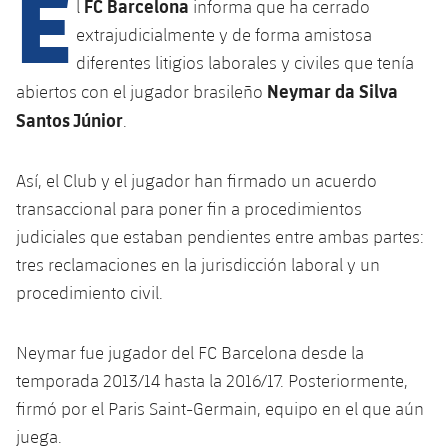
E
Calendario
FC Barcelona
l
informa que ha cerrado
Campus Verano
Base
extrajudicialmente y de forma amistosa
SUB13
SUB13 B
Entradas
Barça Atlètic
diferentes litigios laborales y civiles que tenía
plusicon
más
PLUSICON
MÁS
Neymar da Silva
SUB12
abiertos con el jugador brasileño
SUB12 C
Gameday Shows
Junior
Primer Equipo
Instalaciones
Santos Júnior
.
plusicon
más
SUB11 A
SUB11 C
Resultados
Cadete A
Actualidad
Barça Atlètic
Spotify Camp Nou
plusicon
más
Así, el Club y el jugador han firmado un acuerdo
SUB11 B
Clasificación
transaccional para poner fin a procedimientos
Cadete B
Calendario
Actualidad
Palau Blaugrana
Base
plusicon
más
judiciales que estaban pendientes entre ambas partes:
SUB10 A
Jugadores
Infantil A
tres reclamaciones en la jurisdicción laboral y un
Entradas
Calendario
Estadi Johan Cruyff
Actualidad
SUB10 B
procedimiento civil.
PLUSICON
MÁS
Fotos
Infantil B
Resultados
Resultados
Juvenil
Barça Cafe
Primer equipo
SUB9 A
plusicon
más
Neymar fue jugador del FC Barcelona desde la
plusicon
más
Historia
Mini
Clasificaciones
Clasificaciones
Cadete A
temporada 2013/14 hasta la 2016/17. Posteriormente,
Ciutat Esportiva
Actualidad
SUB9 B
Barça Atlètic
plusicon
más
Servicios
Palmarés
firmó por el Paris Saint-Germain, equipo en el que aún
plusicon
más
Jugadores
Jugadores
Cadete B
juega.
Calendario
SUB8 A
La Masia
Actualidad
Base