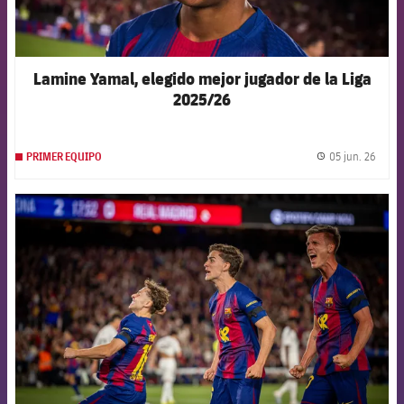
Lamine Yamal, elegido mejor jugador de la Liga
2025/26
05 jun. 26
PRIMER EQUIPO
label.
FCB Barcelona badge