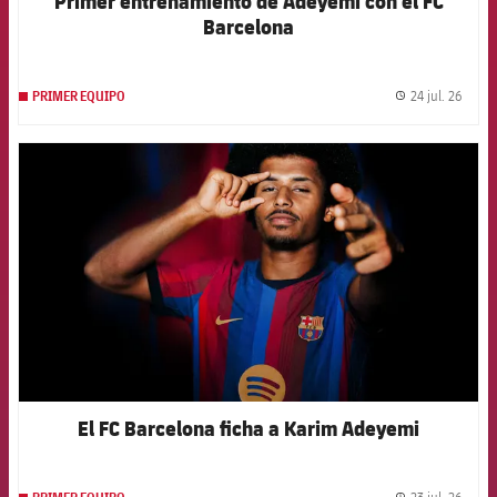
Primer entrenamiento de Adeyemi con el FC
Barcelona
24 jul. 26
PRIMER EQUIPO
label.
FCB Barcelona badge
El FC Barcelona ficha a Karim Adeyemi