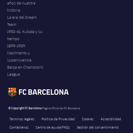
años de nuestra
historia
La era del Dream
Team
1950-61. Kubala y su
tiempo
1899-1909.
Nacimiento y
supervivencia
Barça en Champions
League
© Copyright FC Barcelona
Página Oficial del FC Barcelona
Términos legales
Política de Privacidad
Cookies
Accesibilidad
Contáctenos
Centro de ayuda/FAQs
Gestión del consentimiento