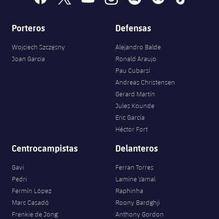
Porteros
Defensas
Wojciech Szczęsny
Alejandro Balde
Joan Garcia
Ronald Araujo
Pau Cubarsí
Andreas Christensen
Gerard Martín
Jules Kounde
Eric García
Héctor Fort
Centrocampistas
Delanteros
Gavi
Ferran Torres
Pedri
Lamine Yamal
Fermín López
Raphinha
Marc Casadó
Roony Bardghji
Frenkie de Jong
Anthony Gordon