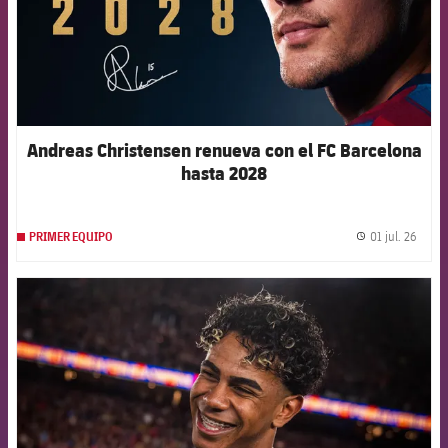
Andreas Christensen renueva con el FC Barcelona
hasta 2028
01 jul. 26
PRIMER EQUIPO
label.
FCB Barcelona badge