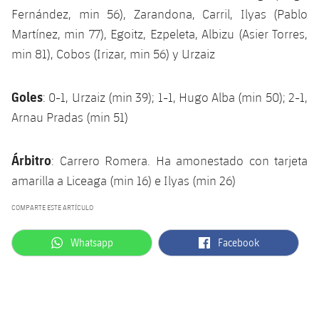
Fernández, min 56), Zarandona, Carril, Ilyas (Pablo
Martínez, min 77), Egoitz, Ezpeleta, Albizu (Asier Torres,
min 81), Cobos (Irizar, min 56) y Urzaiz
Goles
: 0-1, Urzaiz (min 39); 1-1, Hugo Alba (min 50); 2-1,
Arnau Pradas (min 51)
Árbitro
: Carrero Romera. Ha amonestado con tarjeta
amarilla a Liceaga (min 16) e Ilyas (min 26)
COMPARTE ESTE ARTÍCULO
label.aria.whatsapp
label.aria.facebook
Whatsapp
Facebook