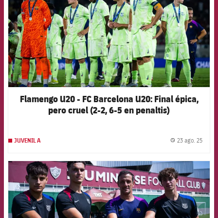
Flamengo U20 - FC Barcelona U20: Final épica,
pero cruel (2-2, 6-5 en penaltis)
23 ago. 25
JUVENIL A
label.
FCB Barcelona badge