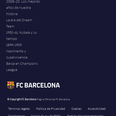
2008-20. Los mejores
años de nuestra
historia
La era del Dream
Team
1950-61. Kubala y su
tiempo
1899-1909.
Nacimiento y
supervivencia
Barça en Champions
League
© Copyright FC Barcelona
Página Oficial del FC Barcelona
Términos legales
Política de Privacidad
Cookies
Accesibilidad
Contáctenos
Centro de ayuda/FAQs
Gestión del consentimiento