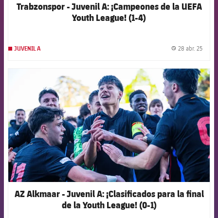
Trabzonspor - Juvenil A: ¡Campeones de la UEFA
Youth League! (1-4)
28 abr. 25
JUVENIL A
label.
FCB Barcelona badge
AZ Alkmaar - Juvenil A: ¡Clasificados para la final
de la Youth League! (0-1)