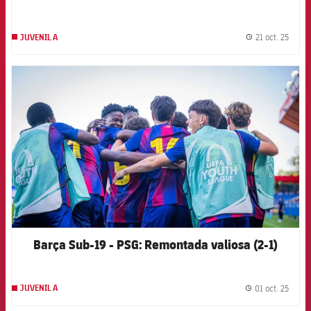
21 oct. 25
JUVENIL A
label.
FCB Barcelona badge
Barça Sub-19 - PSG: Remontada valiosa (2-1)
01 oct. 25
JUVENIL A
label.