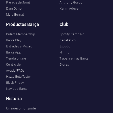
Frenkie de Jong
Anthony Gordon
Dani Olmo
Karim Adeyemi
Marc Bernal
Productos Barça
Club
Culers Membership
Spotify Camp Nou
Barça Play
Canal ético
Entradas y Museo
Escudo
Barça App
Himno
Tienda online
Trabaja en las Barça
Centro de
Stores
Ayuda/FAQs
Hazte Beta Tester
Black Friday
Navidad Barça
Historia
Un nuevo horizonte