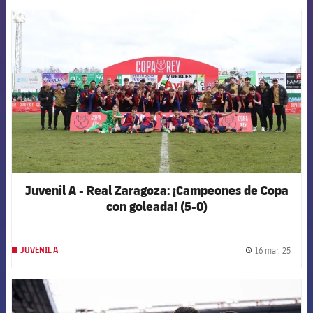
FCB Barcelona badge
Juvenil A - Real Zaragoza: ¡Campeones de Copa
con goleada! (5-0)
16 mar. 25
JUVENIL A
label.
FCB Barcelona badge