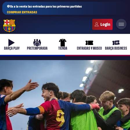
⚽Ya a la venta las entradas para los primeros partidos
COMPRAR ENTRADAS
FC Barcelona club badge
b-play
culers-ball
uniform
ticket-full
ticket-v
BARÇA PLAY
PRETEMPORADA
TIENDA
ENTRADAS Y MUSEO
BARÇA BUSINESS