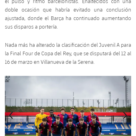
el pulso y ritmo barcelonistas. Enaltecidos con una
doble ocasión que habría evitado una conclusión
ajustada, donde el Barça ha continuado aumentando
sus disparos a portería.
Nada más ha alterado la clasificación del Juvenil A para
la Final Four de Copa del Rey, que se disputará del 12 al
16 de marzo en Villanueva de la Serena.
Anterior
label.aria.chevronleft
Siguiente
label.aria.