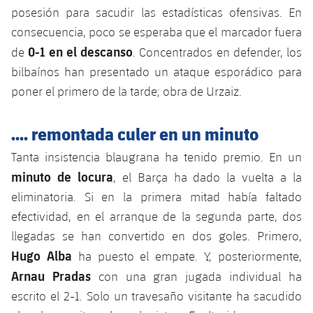
Servicios Médicos
posesión para sacudir las estadísticas ofensivas. En
Acreditaciones
consecuencia, poco se esperaba que el marcador fuera
Accesibilidad
Instalaciones
0-1 en el descanso
de
. Concentrados en defender, los
bilbaínos han presentado un ataque esporádico para
poner el primero de la tarde; obra de Urzaiz.
.... remontada culer en un minuto
Tanta insistencia blaugrana ha tenido premio. En un
minuto de locura
, el Barça ha dado la vuelta a la
eliminatoria. Si en la primera mitad había faltado
efectividad, en el arranque de la segunda parte, dos
llegadas se han convertido en dos goles. Primero,
Hugo Alba
ha puesto el empate. Y, posteriormente,
Arnau Pradas
con una gran jugada individual ha
escrito el 2-1. Solo un travesaño visitante ha sacudido