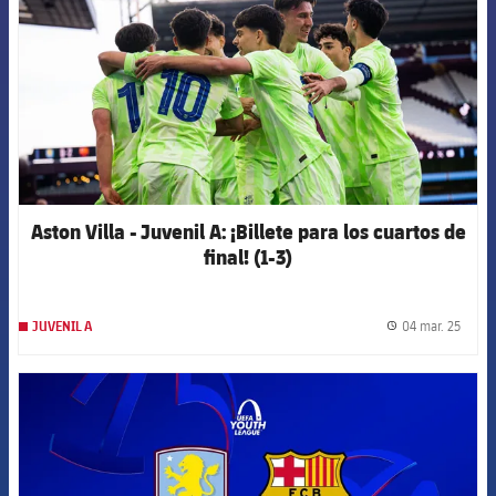
Aston Villa - Juvenil A: ¡Billete para los cuartos de
final! (1-3)
04 mar. 25
JUVENIL A
label.
FCB Barcelona badge