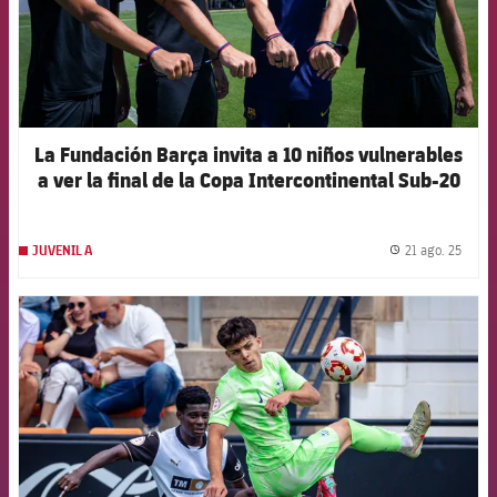
La Fundación Barça invita a 10 niños vulnerables
a ver la final de la Copa Intercontinental Sub-20
21 ago. 25
JUVENIL A
label.
FCB Barcelona badge