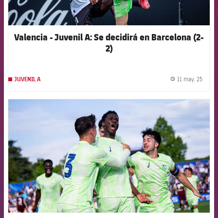
Valencia - Juvenil A: Se decidirá en Barcelona (2-
2)
11 may. 25
JUVENIL A
label.
FCB Barcelona badge