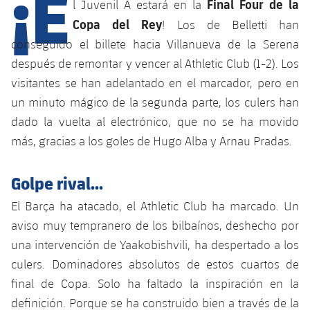
¡E
Final Four de la
l Juvenil A estará en la
Copa del Rey
! Los de Belletti han
conseguido el billete hacia Villanueva de la Serena
plusicon
más
después de remontar y vencer al Athletic Club (1-2). Los
Instalaciones
visitantes se han adelantado en el marcador, pero en
un minuto mágico de la segunda parte, los culers han
Spotify Camp Nou
dado la vuelta al electrónico, que no se ha movido
más, gracias a los goles de Hugo Alba y Arnau Pradas.
Palau Blaugrana
Golpe rival...
Estadi Johan Cruyff
El Barça ha atacado, el Athletic Club ha marcado. Un
aviso muy tempranero de los bilbaínos, deshecho por
Barça Cafe
plusicon
más
una intervención de Yaakobishvili, ha despertado a los
culers. Dominadores absolutos de estos cuartos de
Ciutat Esportiva
Servicios
final de Copa. Solo ha faltado la inspiración en la
plusicon
más
definición. Porque se ha construido bien a través de la
La Masia