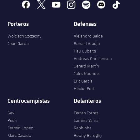
facebook
x
youtube
instagram
spotify
discord
tiktok
Porteros
Defensas
Wojciech Szczęsny
Alejandro Balde
Joan Garcia
Ronald Araujo
Pau Cubarsí
Andreas Christensen
Gerard Martín
Jules Kounde
Eric García
Héctor Fort
Centrocampistas
Delanteros
Gavi
Ferran Torres
Pedri
Lamine Yamal
Fermín López
Raphinha
Marc Casadó
Roony Bardghji