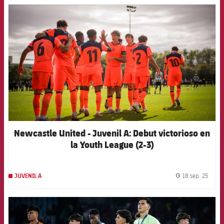
FCB Barcelona badge
Newcastle United - Juvenil A: Debut victorioso en
la Youth League (2-3)
18 sep. 25
JUVENIL A
label.
FCB Barcelona badge