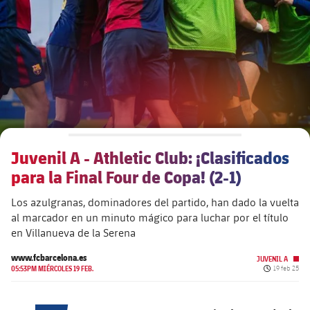
plusicon
más
Junta Directiva
plusicon
más
Estructura ejecutiva
Barça Academy
plusicon
más
Organigramas
Más que un club
chevron-right
label.aria.chevronright
Juvenil A - Athletic Club: ¡Clasificados
Década a década
para la Final Four de Copa! (2-1)
Órganos
Masia 360
chevron-right
label.aria.chevronright
Presidentes
Los azulgranas, dominadores del partido, han dado la vuelta
al marcador en un minuto mágico para luchar por el título
Documents
La Masia
chevron-right
label.aria.chevronright
Jugadores de leyenda
en Villanueva de la Serena
www.fcbarcelona.es
Comisiones y órganos
JUVENIL A
Entrenadores
chevron-right
label.aria.chevronright
Fecha de pu
05:53PM MIÉRCOLES 19 FEB.
19 feb 25
Centro de documentación