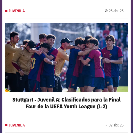
25 abr. 25
JUVENIL A
label.
FCB Barcelona badge
Stuttgart - Juvenil A: Clasificados para la Final
Four de la UEFA Youth League (1-2)
02 abr. 25
JUVENIL A
label.