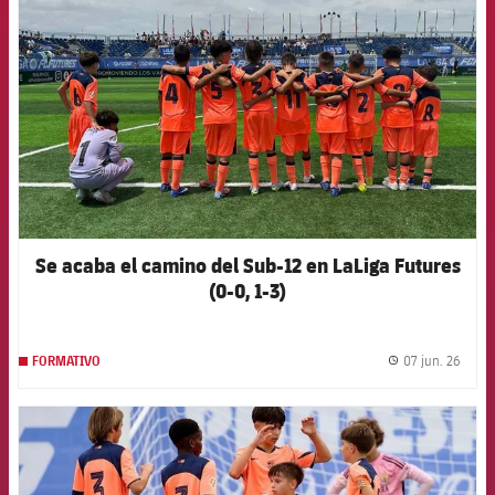
Se acaba el camino del Sub-12 en LaLiga Futures
(0-0, 1-3)
07 jun. 26
FORMATIVO
label.
FCB Barcelona badge