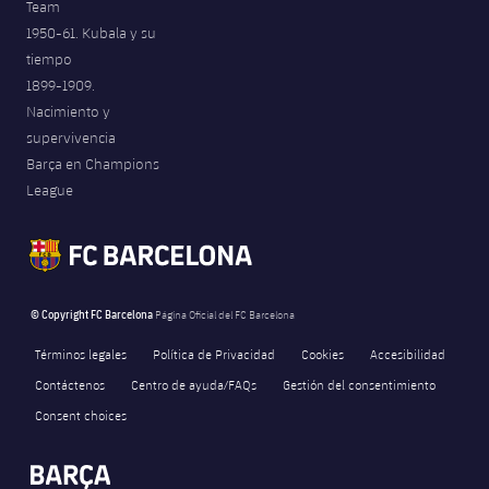
Team
1950-61. Kubala y su
tiempo
1899-1909.
Nacimiento y
supervivencia
Barça en Champions
League
© Copyright FC Barcelona
Página Oficial del FC Barcelona
Términos legales
Política de Privacidad
Cookies
Accesibilidad
Contáctenos
Centro de ayuda/FAQs
Gestión del consentimiento
Consent choices
FORÇA BARÇA
82
label.aria.fire
Força Barça
label.aria.forcabarca