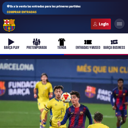
⚽Ya a la venta las entradas para los primeros partidos
COMPRAR ENTRADAS
FC Barcelona club badge
b-play
culers-ball
uniform
ticket-full
ticket-v
BARÇA PLAY
PRETEMPORADA
TIENDA
ENTRADAS Y MUSEO
BARÇA BUSINESS