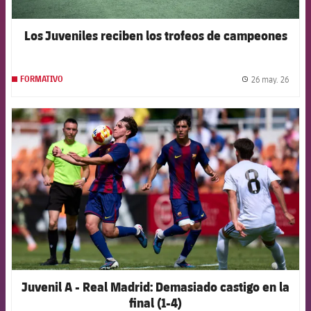
Los Juveniles reciben los trofeos de campeones
26 may. 26
FORMATIVO
label.
FCB Barcelona badge
Juvenil A - Real Madrid: Demasiado castigo en la
final (1-4)