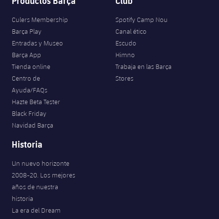
Productos Barça
Club
Culers Membership
Spotify Camp Nou
Barça Play
Canal ético
Entradas y Museo
Escudo
Barça App
Himno
Tienda online
Trabaja en las Barça
Centro de
Stores
Ayuda/FAQs
Hazte Beta Tester
Black Friday
Navidad Barça
Historia
Un nuevo horizonte
2008-20. Los mejores
años de nuestra
historia
La era del Dream