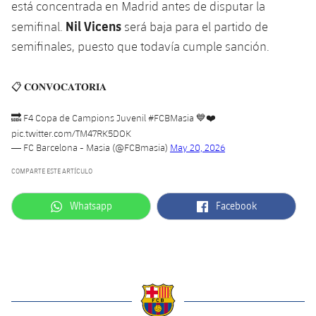
está concentrada en Madrid antes de disputar la
Nil Vicens
semifinal.
será baja para el partido de
semifinales, puesto que todavía cumple sanción.
📋 𝐂𝐎𝐍𝐕𝐎𝐂𝐀𝐓𝐎̀𝐑𝐈𝐀
🔜 F4 Copa de Campions Juvenil
#FCBMasia
💙❤️
pic.twitter.com/TM47RK5DOK
— FC Barcelona - Masia (@FCBmasia)
May 20, 2026
COMPARTE ESTE ARTÍCULO
label.aria.whatsapp
label.aria.facebook
Whatsapp
Facebook