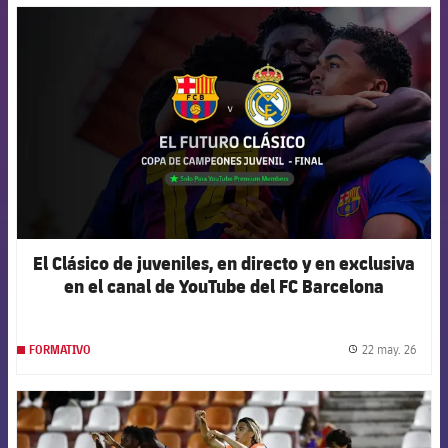
FCB Barcelona badge
El Clásico de juveniles, en directo y en exclusiva
en el canal de YouTube del FC Barcelona
22 may. 26
FORMATIVO
label.
FCB Barcelona badge