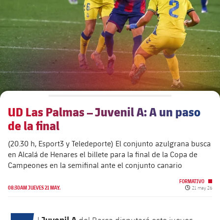
plusicon
más
Junta Directiva
plusicon
más
Estructura ejecutiva
Barça Academy
plusicon
más
Organigramas
Más que un club
chevron-right
label.aria.chevronright
UD Las Palmas – Juvenil A: A un paso
Década a década
de la final
Órganos
Masia 360
chevron-right
label.aria.chevronright
Presidentes
(20.30 h, Esport3 y Teledeporte) El conjunto azulgrana busca
en Alcalá de Henares el billete para la final de la Copa de
Documents
La Masia
chevron-right
label.aria.chevronright
Jugadores de leyenda
Campeones en la semifinal ante el conjunto canario
FORMATIVO
Comisiones y órganos
Fecha de pub
Entrenadores
08:30AM JUEVES 21 MAY.
21 may 26
chevron-right
label.aria.chevronright
Centro de documentación
Juvenil A