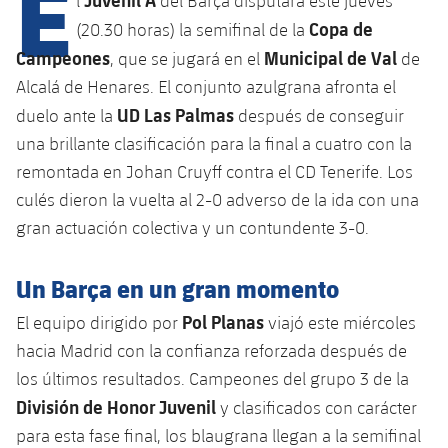
E
l
del Barça disputará este jueves
Copa de
(20.30 horas) la semifinal de la
Campeones
Municipal de Val
, que se jugará en el
de
plusicon
más
Alcalá de Henares. El conjunto azulgrana afronta el
UD Las Palmas
duelo ante la
después de conseguir
Instalaciones
una brillante clasificación para la final a cuatro con la
Spotify Camp Nou
remontada en Johan Cruyff contra el CD Tenerife. Los
culés dieron la vuelta al 2-0 adverso de la ida con una
Palau Blaugrana
gran actuación colectiva y un contundente 3-0.
Estadi Johan Cruyff
Un Barça en un gran momento
Pol Planas
El equipo dirigido por
viajó este miércoles
Barça Cafe
hacia Madrid con la confianza reforzada después de
plusicon
más
los últimos resultados. Campeones del grupo 3 de la
Ciutat Esportiva
Servicios
División de Honor Juvenil
y clasificados con carácter
plusicon
más
para esta fase final, los blaugrana llegan a la semifinal
La Masia