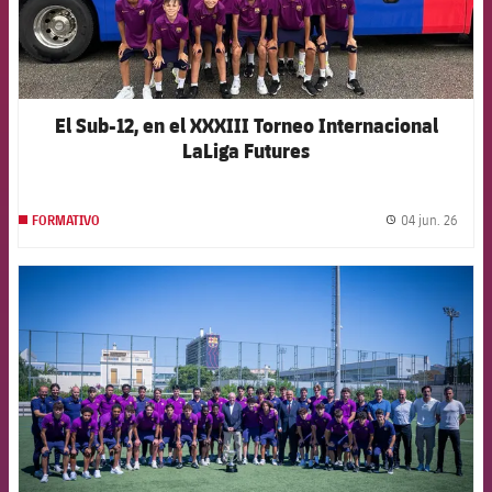
El Sub-12, en el XXXIII Torneo Internacional
LaLiga Futures
04 jun. 26
FORMATIVO
label.
FCB Barcelona badge