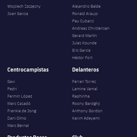
Wojciech Szczęsny
Alejandro Balde
Joan Garcia
Ronald Araujo
Pau Cubarsí
Andreas Christensen
Gerard Martín
Jules Kounde
Eric García
Héctor Fort
Centrocampistas
Delanteros
Gavi
Ferran Torres
Pedri
Lamine Yamal
Fermín López
Raphinha
Marc Casadó
Roony Bardghji
Frenkie de Jong
Anthony Gordon
Dani Olmo
Karim Adeyemi
Marc Bernal