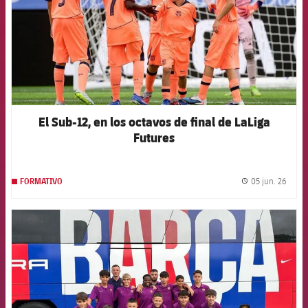
El Sub-12, en los octavos de final de LaLiga
Futures
05 jun. 26
FORMATIVO
label.
FCB Barcelona badge