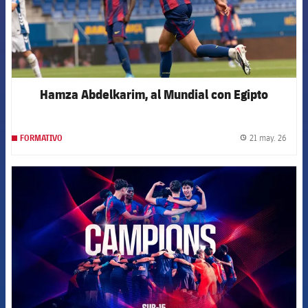
Hamza Abdelkarim, al Mundial con Egipto
21 may. 26
FORMATIVO
label.
FCB Barcelona badge