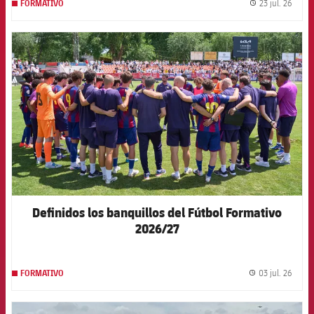
23 jul. 26
FORMATIVO
label.
FCB Barcelona badge
Definidos los banquillos del Fútbol Formativo
2026/27
03 jul. 26
FORMATIVO
label.
FCB Barcelona badge