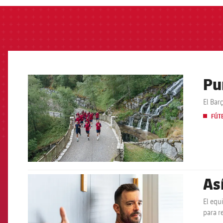
Pu
FCB Barcelona badge
El Bar
FÚT
As
FCB Barcelona badge
El equ
para r