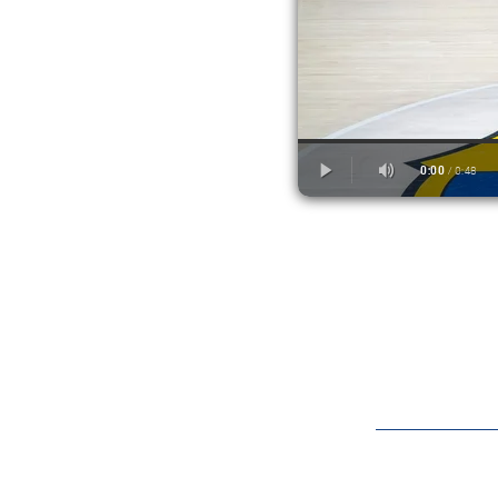
label.aria.barcelon