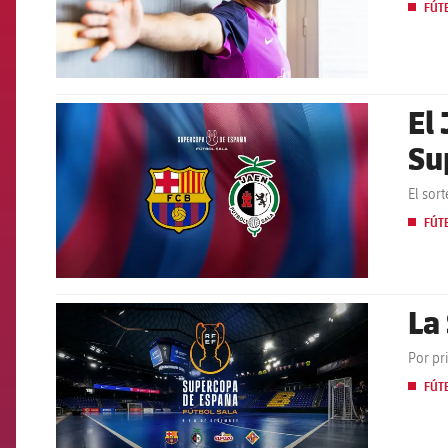
FÚT
El 
FCB Barcelona badge
Su
El sor
FÚT
La
FCB Barcelona badge
Por pr
FÚT