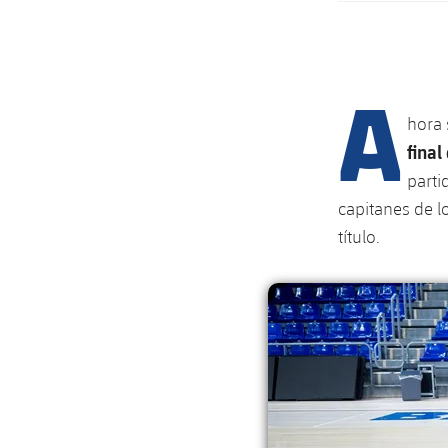
A
hora 
final
parti
capitanes de lo
título.