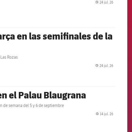
24 jul. 26
label.share.
arça en las semifinales de la
e Las Rozas
24 jul. 26
label.share.
en el Palau Blaugrana
fin de semana del 5 y 6 de septiembre
14 jul. 26
label.share.