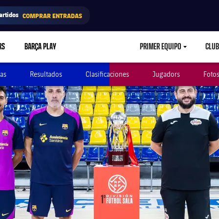
artidos
COMPRAR ENTRADAS
RS
BARÇA PLAY
PRIMER EQUIPO
CLUB
LABEL.ARIA.CARETD
as
Resultados
Clasificaciones
Jugadors
Foto