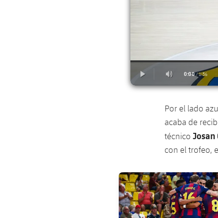
Por el lado az
acaba de recib
Josan
técnico
con el trofeo, 
FC Barcelona club badge