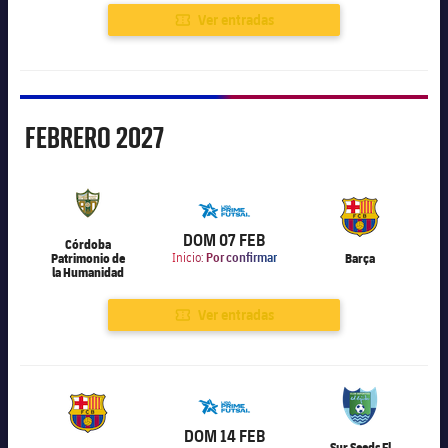
Ver entradas
Febrero
FEBRERO
2027
6.000
DOM 07 FEB
Córdoba
Patrimonio de
Inicio:
Por confirmar
Barça
la Humanidad
Ver entradas
6.000
DOM 14 FEB
Sur Seeds El