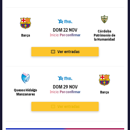
6.000
DOM 22 NOV
Córdoba
Barça
Inicio:
Por confirmar
Patrimonio de
la Humanidad
Ver entradas
6.000
DOM 29 NOV
Quesos Hidalgo
Inicio:
Por confirmar
Barça
Manzanares
Ver entradas