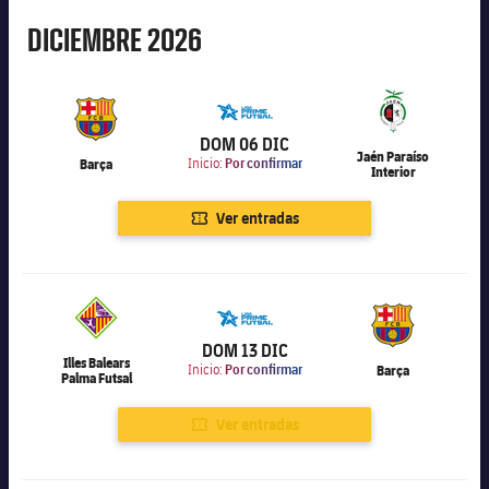
Diciembre
DICIEMBRE
2026
6.000
DOM 06 DIC
Jaén Paraíso
Barça
Inicio:
Por confirmar
Interior
Ver entradas
6.000
DOM 13 DIC
Illes Balears
Inicio:
Por confirmar
Barça
Palma Futsal
Ver entradas