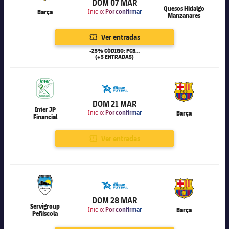
DOM 07 MAR
Quesos Hidalgo
Barça
Inicio:
Por confirmar
Manzanares
Ver entradas
-25% CÓDIGO: FCB25
(+3 ENTRADAS)
6.000
DOM 21 MAR
Inter JP
Inicio:
Por confirmar
Barça
Financial
Ver entradas
6.000
DOM 28 MAR
Servigroup
Inicio:
Por confirmar
Barça
Peñíscola