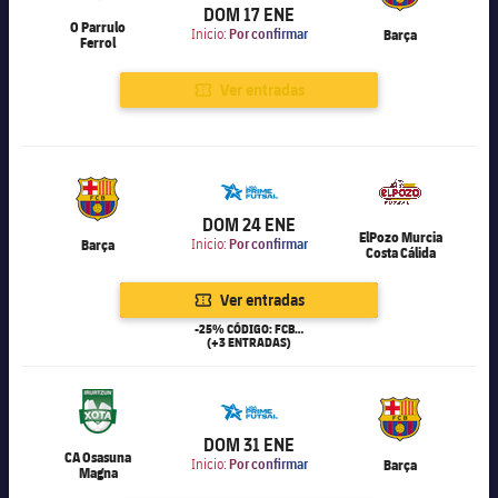
DOM 17 ENE
O Parrulo
Inicio:
Por confirmar
Barça
Ferrol
Ver entradas
6.000
DOM 24 ENE
ElPozo Murcia
Barça
Inicio:
Por confirmar
Costa Cálida
Ver entradas
-25% CÓDIGO: FCB25
(+3 ENTRADAS)
6.000
DOM 31 ENE
CA Osasuna
Inicio:
Por confirmar
Barça
Magna