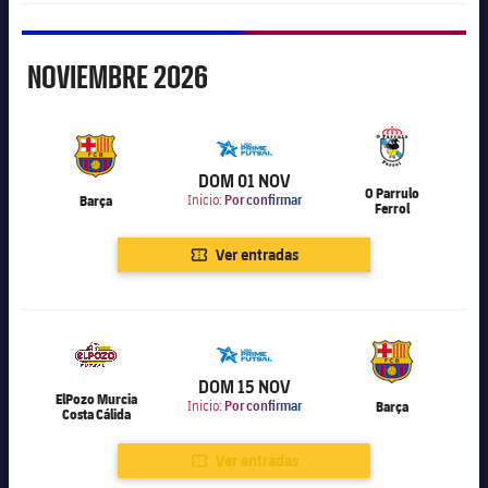
Noviembre
NOVIEMBRE
2026
6.000
DOM 01 NOV
O Parrulo
Barça
Inicio:
Por confirmar
Ferrol
Ver entradas
6.000
DOM 15 NOV
ElPozo Murcia
Inicio:
Por confirmar
Barça
Costa Cálida
Ver entradas