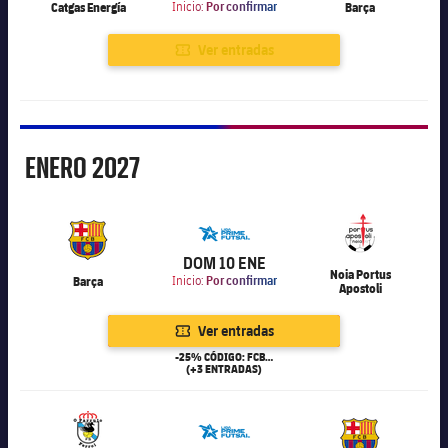
Catgas Energía
Inicio:
Por confirmar
Barça
Ver entradas
Enero
ENERO
2027
6.000
DOM 10 ENE
Noia Portus
Barça
Inicio:
Por confirmar
Apostoli
Ver entradas
-25% CÓDIGO: FCB25
(+3 ENTRADAS)
6.000