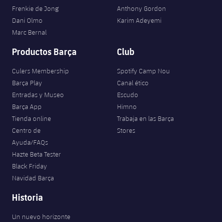
Frenkie de Jong
Anthony Gordon
Dani Olmo
Karim Adeyemi
Marc Bernal
Productos Barça
Club
Culers Membership
Spotify Camp Nou
Barça Play
Canal ético
Entradas y Museo
Escudo
Barça App
Himno
Tienda online
Trabaja en las Barça
Centro de
Stores
Ayuda/FAQs
Hazte Beta Tester
Black Friday
Navidad Barça
Historia
Un nuevo horizonte