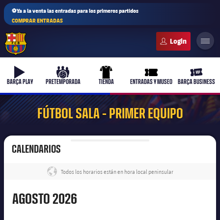
⚽Ya a la venta las entradas para los primeros partidos
COMPRAR ENTRADAS
FC Barcelona club badge
b-play
culers-ball
uniform
ticket-full
ticket-v
BARÇA PLAY
PRETEMPORADA
TIENDA
ENTRADAS Y MUSEO
BARÇA BUSINESS
FÚTBOL SALA - PRIMER EQUIPO
CALENDARIOS
Todos los horarios están en hora local peninsular
label.share.globe
Agosto
AGOSTO
2026