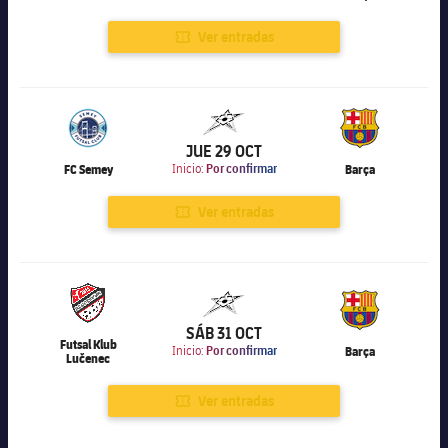
Ver entradas
6.169
JUE 29 OCT
FC Semey
Inicio:
Por confirmar
Barça
Ver entradas
6.169
SÁB 31 OCT
Futsal Klub
Inicio:
Por confirmar
Barça
Lučenec
Ver entradas