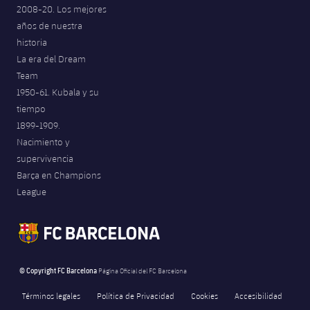
2008-20. Los mejores
años de nuestra
historia
La era del Dream
Team
1950-61. Kubala y su
tiempo
1899-1909.
Nacimiento y
supervivencia
Barça en Champions
League
© Copyright FC Barcelona
Página Oficial del FC Barcelona
Términos legales
Política de Privacidad
Cookies
Accesibilidad