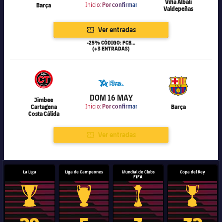
Viña Albali
Barça
Inicio:
Por confirmar
Valdepeñas
Ver entradas
-25% CÓDIGO: FCB25
(+3 ENTRADAS)
6.000
DOM 16 MAY
Jimbee
Cartagena
Inicio:
Por confirmar
Barça
Costa Cálida
Ver entradas
La Liga
Liga de Campeones
Mundial de Clubs
Copa del Rey
FIFA
Trofeo de La Liga
Trofeo de la Liga de Campeones
Trofeo del Mundial de Clube
Copa del 