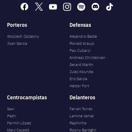
facebook
x
youtube
instagram
spotify
discord
tiktok
Porteros
Defensas
Wojciech Szczęsny
Alejandro Balde
Joan Garcia
Ronald Araujo
Pau Cubarsí
Andreas Christensen
Gerard Martín
Jules Kounde
Eric García
Héctor Fort
Centrocampistas
Delanteros
Gavi
Ferran Torres
Pedri
Lamine Yamal
Fermín López
Raphinha
Marc Casadó
Roony Bardghji