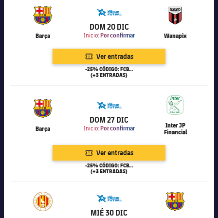
6.000
DOM 20 DIC
Barça
Inicio:
Por confirmar
Wanapix
Ver entradas
-25% CÓDIGO: FCB25
(+3 ENTRADAS)
6.000
DOM 27 DIC
Inter JP
Barça
Inicio:
Por confirmar
Financial
Ver entradas
-25% CÓDIGO: FCB25
(+3 ENTRADAS)
6.000
MIÉ 30 DIC