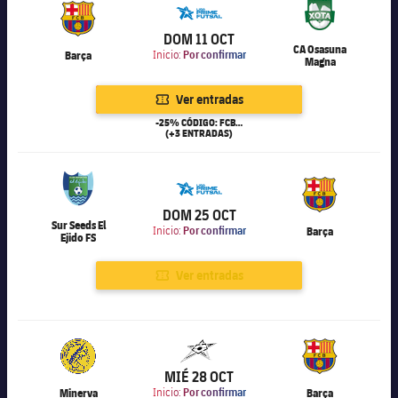
6.000
DOM 11 OCT
CA Osasuna
Barça
Inicio:
Por confirmar
Magna
Ver entradas
-25% CÓDIGO: FCB25
(+3 ENTRADAS)
6.000
DOM 25 OCT
Sur Seeds El
Inicio:
Por confirmar
Barça
Ejido FS
Ver entradas
6.169
MIÉ 28 OCT
Minerva
Inicio:
Por confirmar
Barça