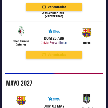
Ver entradas
-25% CÓDIGO: FCB25
(+3 ENTRADAS)
6.000
DOM 25 ABR
Jaén Paraíso
Inicio:
Por confirmar
Barça
Interior
Ver entradas
Mayo
MAYO
2027
6.000
DOM 02 MAY