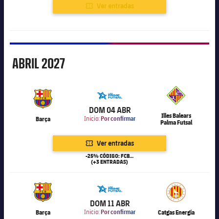
Ver entradas
Abril
ABRIL
2027
6.000
DOM 04 ABR
Illes Balears
Barça
Inicio:
Por confirmar
Palma Futsal
Ver entradas
-25% CÓDIGO: FCB25
(+3 ENTRADAS)
6.000
DOM 11 ABR
Barça
Inicio:
Por confirmar
Catgas Energía