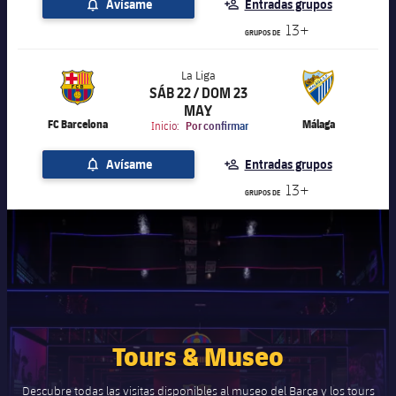
Avísame
Entradas grupos
13+
GRUPOS DE
La Liga
SÁB 22 / DOM 23
label.aria.chevronright
La Liga
MAY
FC Barcelona
Málaga
Inicio:
Por confirmar
Avísame
Entradas grupos
13+
GRUPOS DE
Tours & Museo
Descubre todas las visitas disponibles al museo del Barça y los tours