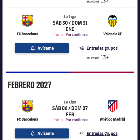
13+
GRUPOS DE
La Liga
SÁB 30 / DOM 31
label.aria.chevronright
La Liga
ENE
FC Barcelona
Valencia CF
Inicio:
Por confirmar
Avísame
Entradas grupos
13+
GRUPOS DE
Febrero
FEBRERO
2027
La Liga
SÁB 06 / DOM 07
label.aria.chevronright
La Liga
FEB
FC Barcelona
Atlético Madrid
Inicio:
Por confirmar
Avísame
Entradas grupos