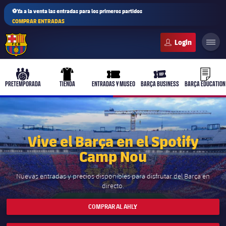
⚽Ya a la venta las entradas para los primeros partidos
COMPRAR ENTRADAS
FC Barcelona club badge
b-play
culers-ball
uniform
ticket-full
ticket-v
PRETEMPORADA
TIENDA
ENTRADAS Y MUSEO
BARÇA BUSINESS
BARÇA EDUCATION
Vive el Barça en el Spotify
PLUSICON
MÁS
Camp Nou
Primer equipo
Nuevas entradas y precios disponibles para disfrutar del Barça en
Femenino
directo.
plusicon
más
COMPRAR AL AHLY
Actualidad
Barça Atlètic
plusicon
más