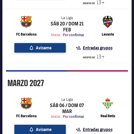
13+
GRUPOS DE
La Liga
SÁB 20 / DOM 21
label.aria.chevronright
La Liga
FEB
FC Barcelona
Levante
Inicio:
Por confirmar
Avísame
Entradas grupos
13+
GRUPOS DE
Marzo
MARZO
2027
La Liga
SÁB 06 / DOM 07
label.aria.chevronright
La Liga
MAR
FC Barcelona
Real Betis
Inicio:
Por confirmar
Avísame
Entradas grupos