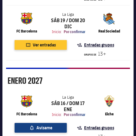
La Liga
SÁB 19 / DOM 20
label.aria.chevronright
La Liga
DIC
FC Barcelona
Real Sociedad
Inicio:
Por confirmar
Ver entradas
Entradas grupos
13+
GRUPOS DE
Enero
ENERO
2027
La Liga
SÁB 16 / DOM 17
label.aria.chevronright
La Liga
ENE
FC Barcelona
Elche
Inicio:
Por confirmar
Avísame
Entradas grupos