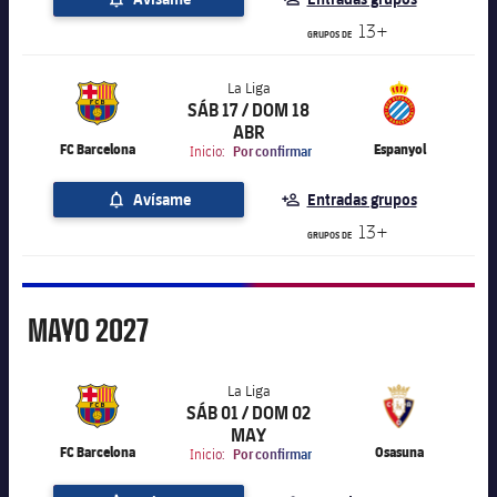
13+
GRUPOS DE
La Liga
SÁB 17 / DOM 18
label.aria.chevronright
La Liga
ABR
FC Barcelona
Espanyol
Inicio:
Por confirmar
Avísame
Entradas grupos
13+
GRUPOS DE
Mayo
MAYO
2027
La Liga
SÁB 01 / DOM 02
label.aria.chevronright
La Liga
MAY
FC Barcelona
Osasuna
Inicio:
Por confirmar