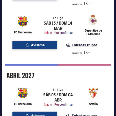
13+
GRUPOS DE
La Liga
SÁB 13 / DOM 14
label.aria.chevronright
La Liga
MAR
Deportivo de
FC Barcelona
Inicio:
Por confirmar
La Coruña
Avísame
Entradas grupos
13+
GRUPOS DE
Abril
ABRIL
2027
La Liga
SÁB 03 / DOM 04
label.aria.chevronright
La Liga
ABR
FC Barcelona
Sevilla
Inicio:
Por confirmar
Avísame
Entradas grupos