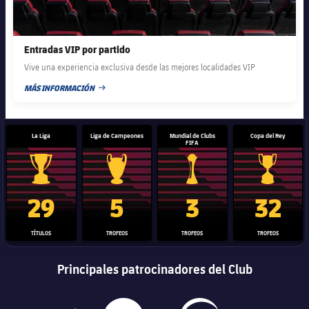
Entradas VIP por partido
Vive una experiencia exclusiva desde las mejores localidades VIP
MÁS INFORMACIÓN
FECHA DE PUBLICACIÓN
La Liga
Liga de Campeones
Mundial de Clubs
Copa del Rey
FIFA
Trofeo de La Liga
Trofeo de la Liga de Campeones
Trofeo del Mundial de Clube
Copa del 
29
5
3
32
TÍTULOS
TROFEOS
TROFEOS
TROFEOS
Principales patrocinadores del Club