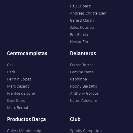
Pau Cubarsí
Andreas Christensen
Gerard Martín
Jules Kounde
Eric García
Héctor Fort
Centrocampistas
Delanteros
Gavi
Ferran Torres
Pedri
Lamine Yamal
Fermín López
Raphinha
Marc Casadó
Roony Bardghji
Frenkie de Jong
Anthony Gordon
Dani Olmo
Karim Adeyemi
Marc Bernal
Productos Barça
Club
Culers Membership
Spotify Camp Nou