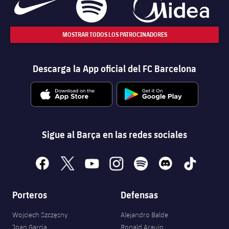
MOSTRAR TODOS LOS PATROCINADORES
Descarga la App oficial del FC Barcelona
Sigue al Barça en las redes sociales
facebook
x
youtube
instagram
spotify
discord
tiktok
Porteros
Defensas
Wojciech Szczęsny
Alejandro Balde
Joan Garcia
Ronald Araujo