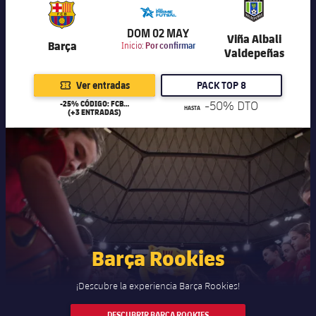
6.000
DOM 02 MAY
Viña Albali
Barça
Inicio:
Por confirmar
Valdepeñas
Ver entradas
PACK TOP 8
-25% CÓDIGO: FCB25
-50% DTO
HASTA
(+3 ENTRADAS)
Barça Rookies
¡Descubre la experiencia Barça Rookies!
DESCUBRIR BARÇA ROOKIES