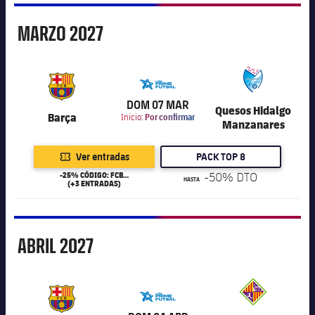
Marzo
MARZO
2027
6.000
DOM 07 MAR
Quesos Hidalgo
Barça
Inicio:
Por confirmar
Manzanares
Ver entradas
PACK TOP 8
-25% CÓDIGO: FCB25
-50% DTO
HASTA
(+3 ENTRADAS)
Abril
ABRIL
2027
6.000