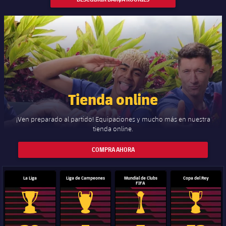
Tienda online
¡Ven preparado al partido! Equipaciones y mucho más en nuestra
tienda online.
COMPRA AHORA
La Liga
Liga de Campeones
Mundial de Clubs
Copa del Rey
FIFA
Trofeo de La Liga
Trofeo de la Liga de Campeones
Trofeo del Mundial de Clube
Copa del 