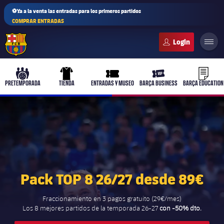
⚽Ya a la venta las entradas para los primeros partidos
COMPRAR ENTRADAS
FC Barcelona club badge
b-play
culers-ball
uniform
ticket-full
ticket-v
PRETEMPORADA
TIENDA
ENTRADAS Y MUSEO
BARÇA BUSINESS
BARÇA EDUCATION
PLUSICON
MÁS
Primer equipo
Pack TOP 8 26/27 desde 89€
Femenino
plusicon
más
Fraccionamiento en 3 pagos gratuito (29€/mes)
Actualidad
Los 8 mejores partidos de la temporada 26-27
con -50% dto.
Barça Atlètic
plusicon
más