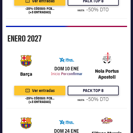
Ver entradas
PACK TOP 8
-25% CÓDIGO: FCB25
-50% DTO
HASTA
(+3 ENTRADAS)
Enero
ENERO
2027
6.000
DOM 10 ENE
Noia Portus
Barça
Inicio:
Por confirmar
Apostoli
Ver entradas
PACK TOP 8
-25% CÓDIGO: FCB25
-50% DTO
HASTA
(+3 ENTRADAS)
6.000
DOM 24 ENE