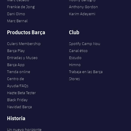
Frenkie de Jong
Anthony Gordon
Dani Olmo
Karim Adeyemi
Marc Bernal
Productos Barça
Club
Culers Membership
Spotify Camp Nou
Barça Play
Canal ético
Entradas y Museo
Escudo
Barça App
Himno
Tienda online
Trabaja en las Barça
Centro de
Stores
Ayuda/FAQs
Hazte Beta Tester
Black Friday
Navidad Barça
Historia
Un nuevo horizonte