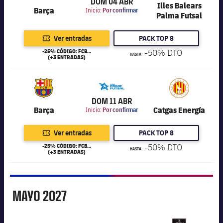
DOM 04 ABR
Illes Balears
Barça
Inicio:
Por confirmar
Palma Futsal
Ver entradas
PACK TOP 8
-25% CÓDIGO: FCB25
-50% DTO
HASTA
(+3 ENTRADAS)
6.000
DOM 11 ABR
Barça
Catgas Energía
Inicio:
Por confirmar
Ver entradas
PACK TOP 8
-25% CÓDIGO: FCB25
-50% DTO
HASTA
(+3 ENTRADAS)
Mayo
MAYO
2027