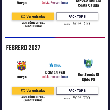
ElPozo Murcia
Barça
Inicio:
Por confirmar
Costa Cálida
Ver entradas
PACK TOP 8
-25% CÓDIGO: FCB25
-50% DTO
HASTA
(+3 ENTRADAS)
Febrero
FEBRERO
2027
6.000
DOM 14 FEB
Sur Seeds El
Barça
Inicio:
Por confirmar
Ejido FS
Ver entradas
PACK TOP 8
-25% CÓDIGO: FCB25
-50% DTO
HASTA
(+3 ENTRADAS)