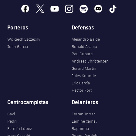
facebook
x
youtube
instagram
spotify
discord
tiktok
Porteros
Defensas
Wojciech Szczęsny
Alejandro Balde
Joan Garcia
Ronald Araujo
Pau Cubarsí
Andreas Christensen
Gerard Martín
Jules Kounde
Eric García
Héctor Fort
Centrocampistas
Delanteros
Gavi
Ferran Torres
Pedri
Lamine Yamal
Fermín López
Raphinha
Marc Casadó
Roony Bardghji