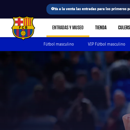
⚽Ya a la venta las entradas para los primeros p
ENTRADAS Y MUSEO
TIENDA
CULERS
LABEL.SHARE.CARETDOWN
FC Barcelona club badge
Fútbol masculino
VIP Fútbol masculino