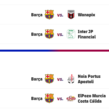
vs.
Barça
Wanapix
Inter JP
vs.
Barça
Financial
Noia Portus
vs.
Barça
Apostoli
ElPozo Murcia
vs.
Barça
Costa Cálida