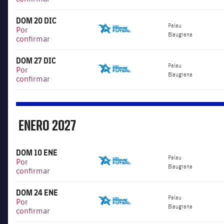
DOM 20 DIC
6.000
Palau
Por
Blaugrana
confirmar
DOM 27 DIC
6.000
Palau
Por
Blaugrana
confirmar
ENERO
2027
Enero
DOM 10 ENE
6.000
Palau
Por
Blaugrana
confirmar
DOM 24 ENE
6.000
Palau
Por
Blaugrana
confirmar