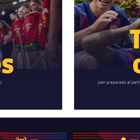
a
es
s!
¡Ven preparado al part