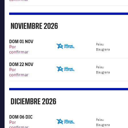
NOVIEMBRE
2026
Noviembre
DOM 01 NOV
6.000
Palau
Por
Blaugrana
confirmar
DOM 22 NOV
6.000
Palau
Por
Blaugrana
confirmar
DICIEMBRE
2026
Diciembre
DOM 06 DIC
6.000
Palau
Por
Blaugrana
confirmar