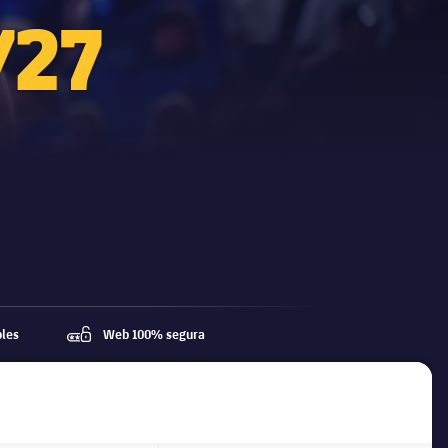
/27
bles
Web 100% segura
password