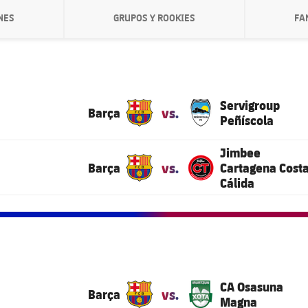
NES
GRUPOS Y ROOKIES
FA
IA.CHEVRONRIGHT
LABEL.ARIA.CHEVRONRIGHT
Servigroup
vs.
Barça
Peñíscola
Jimbee
vs.
Barça
Cartagena Cost
Cálida
CA Osasuna
vs.
Barça
Magna