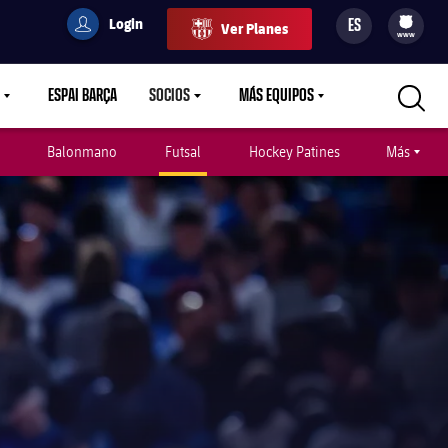
Login
ES
Ver Planes
filled-badge
user
Culers
www
ESPAI BARÇA
SOCIOS
MÁS EQUIPOS
OWN
LABEL.ARIA.CARETDOWN
LABEL.ARIA.CARETDOWN
LABEL.ARIA.CARETDOWN
Balonmano
Futsal
Hockey Patines
Más