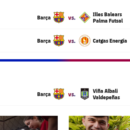
Illes Balears
vs.
Barça
Palma Futsal
vs.
Barça
Catgas Energía
Viña Albali
vs.
Barça
Valdepeñas