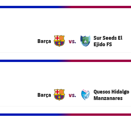
Sur Seeds El
vs.
Barça
Ejido FS
Quesos Hidalgo
vs.
Barça
Manzanares