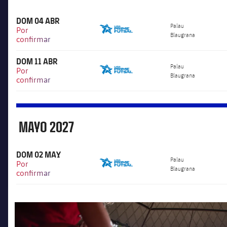
DOM 04 ABR
6.000
Palau
Por
Blaugrana
confirmar
DOM 11 ABR
6.000
Palau
Por
Blaugrana
confirmar
MAYO
2027
Mayo
DOM 02 MAY
6.000
Palau
Por
Blaugrana
confirmar