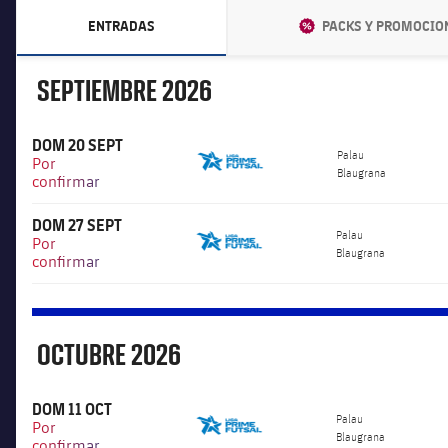
ENTRADAS
DISCOUNT
PACKS Y PROMOCIO
LABEL.ARIA.CHEVRONRIGHT
LABEL.AR
SEPTIEMBRE
2026
Septiembre
DOM 20 SEPT
6.000
Palau
Por
Blaugrana
confirmar
DOM 27 SEPT
6.000
Palau
Por
Blaugrana
confirmar
OCTUBRE
2026
Octubre
DOM 11 OCT
6.000
Palau
Por
Blaugrana
confirmar