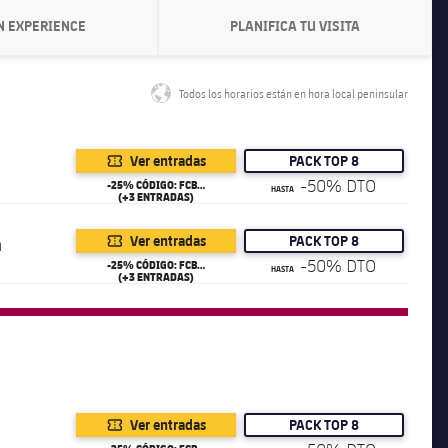
N EXPERIENCE
PLANIFICA TU VISITA
LABEL.ARIA.CHEVRONRIGHT
LABEL.ARIA.CHEVRONRI
Todos los horarios están en hora local peninsular
label.share.globe
Ver entradas
PACK TOP 8
-50% DTO
-25% CÓDIGO: FCB25
HASTA
(+3 ENTRADAS)
a
Ver entradas
PACK TOP 8
-50% DTO
-25% CÓDIGO: FCB25
HASTA
(+3 ENTRADAS)
Ver entradas
PACK TOP 8