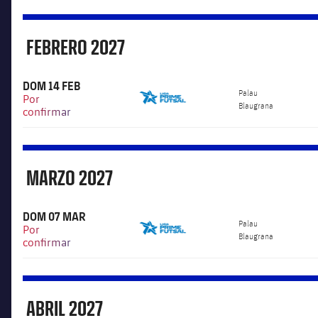
FEBRERO
2027
Febrero
DOM 14 FEB
6.000
Palau
Por
Blaugrana
confirmar
MARZO
2027
Marzo
DOM 07 MAR
6.000
Palau
Por
Blaugrana
confirmar
ABRIL
2027
Abril