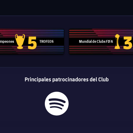
5
3
Campeones
TROFEOS
Mundial de Clubs FIFA
Trofeo de la Liga de Campeones
Trofeo del
Principales patrocinadores del Club