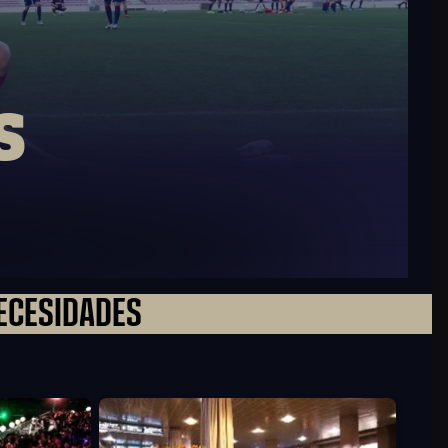
s
ECESIDADES
FC Barcelona club badge