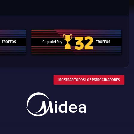
32
TROFEOS
Copa del Rey
TROFEOS
 Mundial de Clubes
Copa del Rey
MOSTRAR TODOS LOS PATROCINADORES