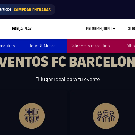
artidos
COMPRAR ENTRADAS
BARÇA PLAY
PRIMER EQUIPO
CLUB
LABEL.ARIA.CARETD
asculino
Tours & Museo
Baloncesto masculino
Fútbo
VENTOS FC BARCELO
El lugar ideal para tu evento
 Barcelona club badge
FC Barcelona club badge