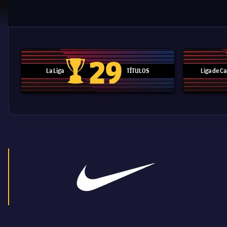
29
La Liga
TÍTULOS
Liga de 
Trofeo de La Liga