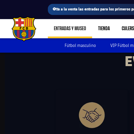
⚽Ya a la venta las entradas para los primeros p
ENTRADAS Y MUSEO
TIENDA
CULERS
LABEL.SHARE.CARETDOWN
FC Barcelona club badge
Fútbol masculino
VIP Fútbol m
E
FC Barcelona club badge
FC