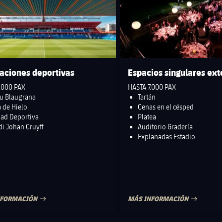
laciones deportivas
Espacios singulares ext
.000 PAX
HASTA 7.000 PAX
u Blaugrana
Tartán
a de Hielo
Cenas en el césped
ad Deportiva
Platea
di Johan Cruyff
Auditorio Gradería
Explanadas Estadio
NFORMACIÓN
MÁS INFORMACIÓN
DE PUBLICACIÓN
FECHA DE PUBLICACIÓN