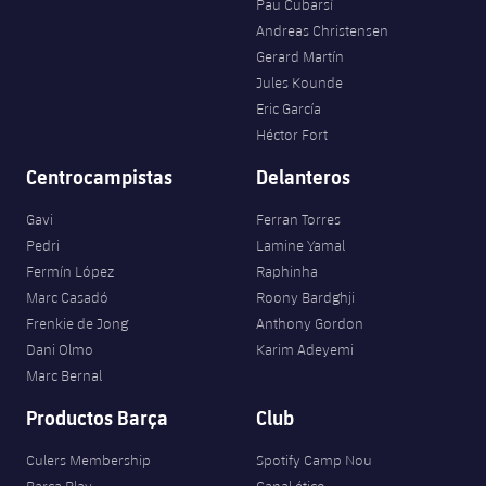
Pau Cubarsí
Andreas Christensen
Gerard Martín
Jules Kounde
Eric García
Héctor Fort
Centrocampistas
Delanteros
Gavi
Ferran Torres
Pedri
Lamine Yamal
Fermín López
Raphinha
Marc Casadó
Roony Bardghji
Frenkie de Jong
Anthony Gordon
Dani Olmo
Karim Adeyemi
Marc Bernal
Productos Barça
Club
Culers Membership
Spotify Camp Nou