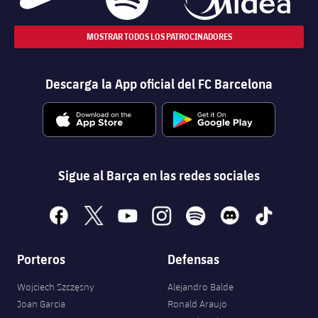
MOSTRAR TODOS LOS PATROCINADORES
Descarga la App oficial del FC Barcelona
Sigue al Barça en las redes sociales
facebook
x
youtube
instagram
spotify
discord
tiktok
Porteros
Defensas
Wojciech Szczęsny
Alejandro Balde
Joan Garcia
Ronald Araujo