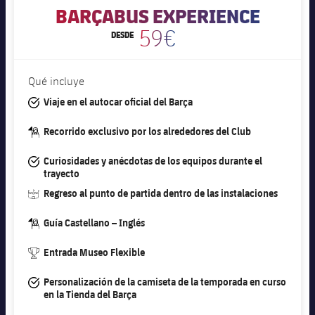
Jugadores
BARÇABUS EXPERIENCE
Clasificaciones
Juvenil
Noticias
Atletismo
plusicon
más
59€
DESDE
Fotos
Infantil
Actualidad
Baloncesto en silla de ruedas
plusicon
más
Historia
Qué incluye
Alevín
Masculino
Actualidad
#tick
Viaje en el autocar oficial del Barça
Hockey sobre hielo
plusicon
más
Palmarés
Femenino
#guide-dark
Recorrido exclusivo por los alrededores del Club
Jugadores
Actualidad
Hockey hierba
plusicon
más
#tick
Curiosidades y anécdotas de los equipos durante el
Agenda
Calendario
trayecto
Jugadores
Noticias
Patinaje artístico
plusicon
más
#stadium
Regreso al punto de partida dentro de las instalaciones
Resultados
Calendario
Hockey Hierba Masculino
Escuela de Patinaje
Actualidad
#guide-dark
Guía Castellano – Inglés
Clasificaciones
Resultados
Hockey Hierba Femenino
#trophy
Entrada Museo Flexible
Plantilla
Rugby
plusicon
más
Clasificaciones
#tick
Personalización de la camiseta de la temporada en curso
Agenda
Actualidad
en la Tienda del Barça
Voleibol
plusicon
más