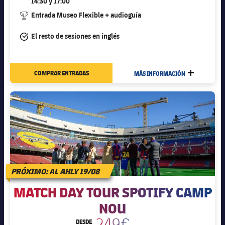
14:30 y 17:00
#trophy
Entrada Museo Flexible + audioguía
#tick
El resto de sesiones en inglés
COMPRAR ENTRADAS
MÁS INFORMACIÓN
MÁS
PRÓXIMO: AL AHLY 19/08
MATCH DAY TOUR SPOTIFY CAMP
NOU
249€
DESDE