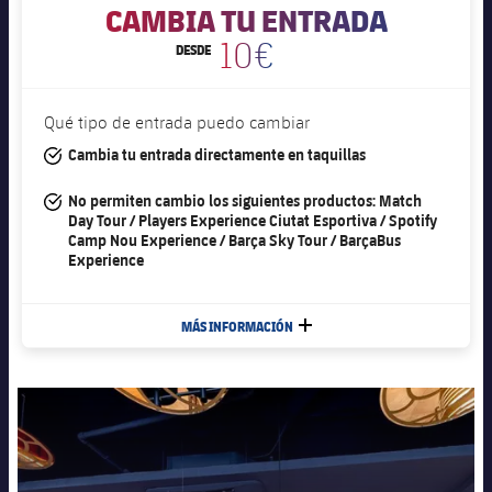
CAMBIA TU ENTRADA
10€
DESDE
Qué tipo de entrada puedo cambiar
#tick
Cambia tu entrada directamente en taquillas
#tick
No permiten cambio los siguientes productos: Match
Day Tour / Players Experience Ciutat Esportiva / Spotify
Camp Nou Experience / Barça Sky Tour / BarçaBus
Experience
MÁS INFORMACIÓN
MÁS