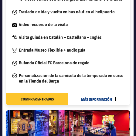
#tick
Traslado de ida y vuelta en bus náutico al helipuerto
#camera
Video recuerdo de la visita
#guide-dark
Visita guiada en Catalán – Castellano – Inglés
#trophy
Entrada Museo Flexible + audioguía
#tick
Bufanda Oficial FC Barcelona de regalo
#tick
Personalización de la camiseta de la temporada en curso
en la Tienda del Barça
COMPRAR ENTRADAS
MÁS INFORMACIÓN
MÁS