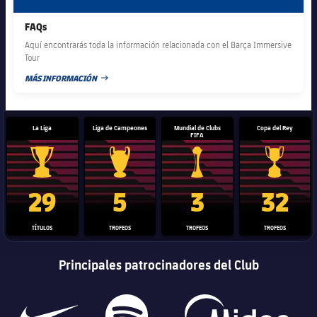
FAQs
Aquí encontrarás toda la información relacionada con el Barça Immersive
Tour
MÁS INFORMACIÓN
FECHA DE PUBLICACIÓN
La Liga
Liga de Campeones
Mundial de Clubs
Copa del Rey
FIFA
Trofeo de La Liga
Trofeo de la Liga de Campeones
Trofeo del Mundial de Clube
Copa del 
29
5
3
32
TÍTULOS
TROFEOS
TROFEOS
TROFEOS
Principales patrocinadores del Club