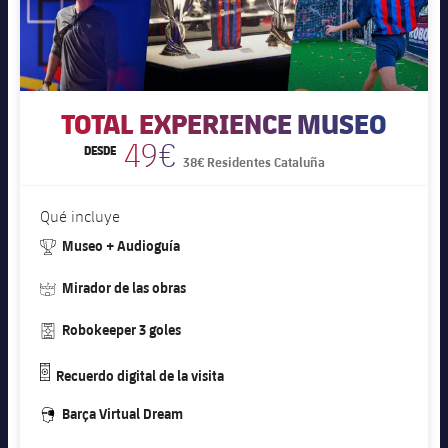
TOTAL EXPERIENCE MUSEO
49€
DESDE
38€ Residentes Cataluña
Qué incluye
#trophy
Museo + Audioguía
#stadium
Mirador de las obras
#pitch
Robokeeper 3 goles
#camera
Recuerdo digital de la visita
#vr
Barça Virtual Dream