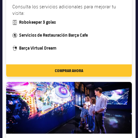
Consulta los servicios adicionales para mejorar tu
visita:
#pitch
Robokeeper 3 goles
#catering
Servicios de Restauración Barça Cafe
#vr
Barça Virtual Dream
COMPRAR AHORA