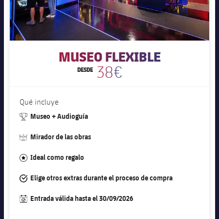
MUSEO FLEXIBLE
38€
DESDE
Qué incluye
#trophy
Museo + Audioguía
#stadium
Mirador de las obras
#star
Ideal como regalo
#tick
Elige otros extras durante el proceso de compra
#calendar
Entrada válida hasta el 30/09/2026