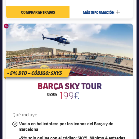
COMPRAR ENTRADAS
MÁS INFORMACIÓN
MÁS
- 5% DTO – CÓDIGO: SKY5
BARÇA SKY TOUR
199€
DESDE
Qué incluye
#tick
Vuelo en helicóptero por los iconos del Barça y de
Barcelona
#discount
-5% solo online con el código: SKY5. Mínimo 4 entradas