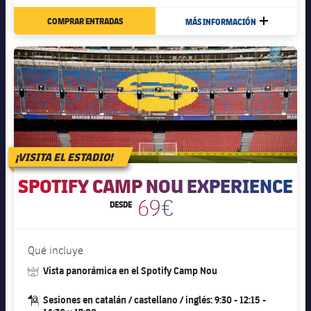
Jugadores
Noticias
Apúntate a las amateurs
COMPRAR ENTRADAS
MÁS INFORMACIÓN
MÁS
plusicon
más
Calendario
Voleibol masculino
Apúntate a las amateurs
PLUSICON
MÁS
Resultados
Voleibol femenino
Carnet de las Secciones Amateurs
League of Legends
Clasificaciones
VALORANT Rising
Fotos
¡VISITA EL ESTADIO!
VALORANT Game Changers
SPOTIFY CAMP NOU EXPERIENCE
eFootball
69€
DESDE
Qué incluye
#stadium
Vista panorámica en el Spotify Camp Nou
#guide-dark
Sesiones en catalán / castellano / inglés: 9:30 - 12:15 -