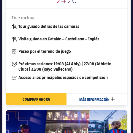
Qué incluye
#guide-dark
Tour guiado detrás de las cámaras
#guide-dark
Visita guiada en Catalán – Castellano – Inglés
#pitch
Paseo por el terreno de juego
#tick
Próximas sesiones: 19/08 (Al Ahly) | 27/08 (Athletic
Club) | 31/08 (Rayo Vallecano)
#stadium
Acceso a los principales espacios de competición
COMPRAR AHORA
MÁS INFORMACIÓN
MÁS