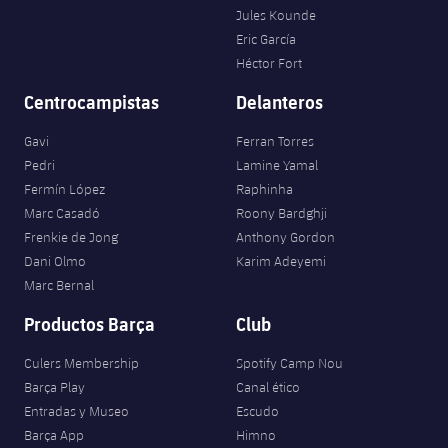
Jules Kounde
Eric García
Héctor Fort
Centrocampistas
Delanteros
Gavi
Ferran Torres
Pedri
Lamine Yamal
Fermín López
Raphinha
Marc Casadó
Roony Bardghji
Frenkie de Jong
Anthony Gordon
Dani Olmo
Karim Adeyemi
Marc Bernal
Productos Barça
Club
Culers Membership
Spotify Camp Nou
Barça Play
Canal ético
Entradas y Museo
Escudo
Barça App
Himno