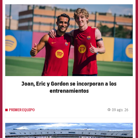
FCB Barcelona badge
Joan, Eric y Gordon se incorporan a los
entrenamientos
09 ago. 26
PRIMER EQUIPO
label.
FCB Barcelona badge