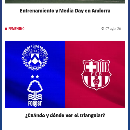
Entrenamiento y Media Day en Andorra
07 ago. 26
FEMENINO
label.
FCB Barcelona badge
¿Cuándo y dónde ver el triangular?