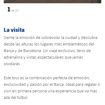
Jugadores
Clasificaciones
Juvenil
1
Noticias
Atletismo
plusicon
más
de
10
Fotos
Infantil
Actualidad
Baloncesto en silla de ruedas
plusicon
más
Historia
La visita
Alevín
Masculino
Actualidad
Hockey sobre hielo
plusicon
más
Siente la emoción de sobrevolar la ciudad y descubre
Palmarés
desde las alturas los lugares más emblemáticos del
Femenino
Jugadores
Actualidad
Hockey hierba
plusicon
más
Barça y de Barcelona. Un viaje exclusivo, lleno de
Agenda
adrenalina y vistas espectaculares que jamás
Calendario
Jugadores
Noticias
Patinaje artístico
plusicon
más
olvidarás.
Resultados
Calendario
Hockey Hierba Masculino
Escuela de Patinaje
Actualidad
Este tour es la combinación perfecta de emoción,
Clasificaciones
Resultados
Hockey Hierba Femenino
exclusividad y pasión por el Barça. Ideal para regalar o
Plantilla
Rugby
plusicon
más
vivir en primera persona una experiencia que va más
Clasificaciones
Agenda
allá del fútbol.
Actualidad
Voleibol
plusicon
más