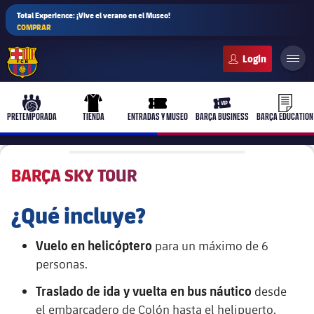
Total Experience: ¡Vive el verano en el Museo!
COMPRAR
FC Barcelona club badge
b-play
culers-ball
uniform
ticket-full
ticket-v
PRETEMPORADA
TIENDA
ENTRADAS Y MUSEO
BARÇA BUSINESS
BARÇA EDUCATION
BARÇA SKY TOUR
PLUSICON
MÁS
¿Qué incluye?
Primer equipo
Vuelo en helicóptero
para un máximo de 6
Femenino
plusicon
más
personas.
Traslado de ida y vuelta en bus náutico
desde
Actualidad
Barça Atlètic
plusicon
más
el embarcadero de Colón hasta el helipuerto.