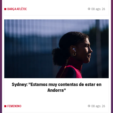
08 ago. 26
BARÇA ATLÈTIC
label.
FCB Barcelona badge
Sydney: "Estamos muy contentas de estar en
Andorra"
08 ago. 26
FEMENINO
label.