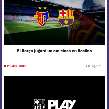
El Barça jugará un amistoso en Basilea
08 ago. 26
PRIMER EQUIPO
label.
FCB Barcelona badge