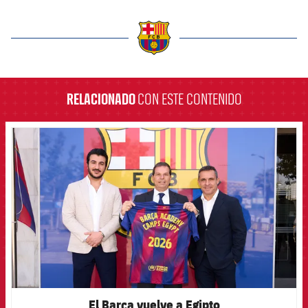
label.aria.barcelona
RELACIONADO
CON ESTE CONTENIDO
FCB Barcelona badge
El Barça vuelve a Egipto