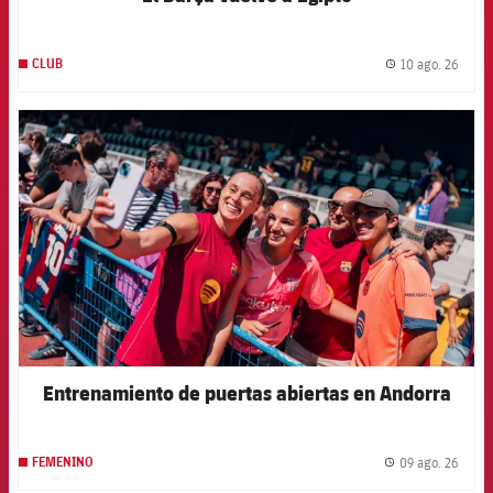
10 ago. 26
CLUB
label.
FCB Barcelona badge
Entrenamiento de puertas abiertas en Andorra
09 ago. 26
FEMENINO
label.