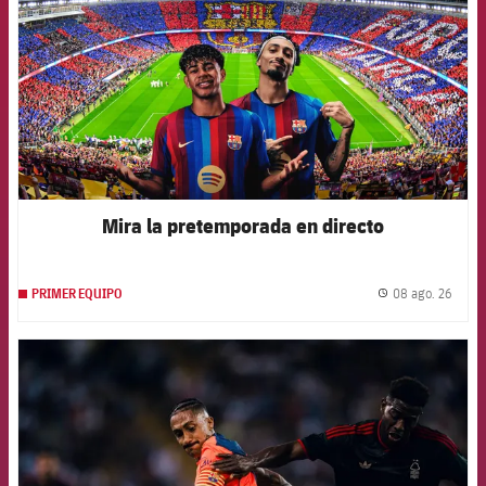
Mira la pretemporada en directo
08 ago. 26
PRIMER EQUIPO
label.
FCB Barcelona badge