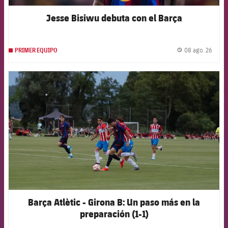
Jesse Bisiwu debuta con el Barça
08 ago. 26
PRIMER EQUIPO
label.
FCB Barcelona badge
Barça Atlètic - Girona B: Un paso más en la
preparación (1-1)