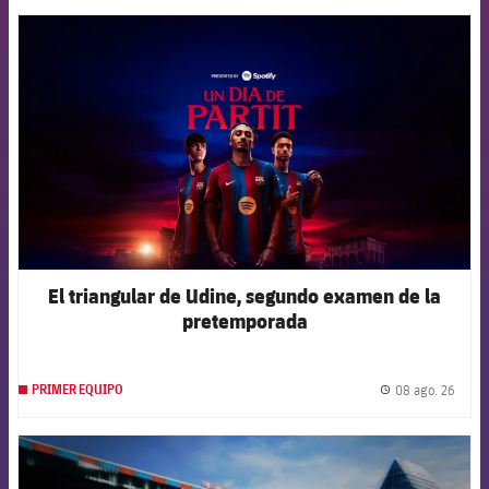
FCB Barcelona badge
El triangular de Udine, segundo examen de la
pretemporada
08 ago. 26
PRIMER EQUIPO
label.
FCB Barcelona badge