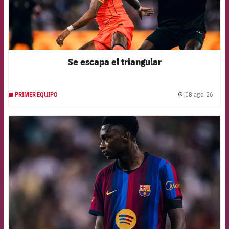
Se escapa el triangular
08 ago. 26
PRIMER EQUIPO
label.
FCB Barcelona badge