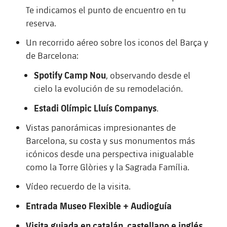
Te indicamos el punto de encuentro en tu
Calendario
Actualidad
Barça Legends
plusicon
más
reserva.
plusicon
más
Entradas
Calendario
Contacto
Un recorrido aéreo sobre los iconos del Barça y
Formativo masculino
plusicon
más
Junta Directiva
de Barcelona:
plusicon
más
Resultados
Entradas
Jugadores
Actualidad
Formativo femenino
Spotify Camp Nou
, observando desde el
plusicon
más
Estructura ejecutiva
Barça Academy
Clasificaciones
plusicon
más
cielo la evolución de su remodelación.
Resultados
Partidos
Fotos
F. Barça Genuine
Actualidad
Organigramas
Estadi Olímpic Lluís Companys
.
Más que un club
chevron-right
label.aria.chevronright
Jugadoras
Década a década
Clasificaciones
Noticias
Juvenil A
Campus Verano
Fotos
Vistas panorámicas impresionantes de
Órganos
Masia 360
Palmarés
chevron-right
label.aria.chevronright
Jugadores
Barcelona, su costa y sus monumentos más
Presidentes
Sobre Nosotros
Juvenil B
Femenino B
icónicos desde una perspectiva inigualable
PLUSICON
MÁS
Fotos
Documents
La Masia
Fotos
como la Torre Glòries y la Sagrada Família.
chevron-right
label.aria.chevronright
Jugadores de leyenda
SUB16
Femenino C
Primer Equipo
plusicon
más
Vídeo recuerdo de la visita.
Jugadoras históricas
Historia
Comisiones y órganos
Entrenadores
chevron-right
label.aria.chevronright
SUB15
Juvenil
Actualidad
Entrada Museo Flexible + Audioguía
Base
plusicon
más
SUB14
Centro de documentación
Visita guiada en catalán, castellano e inglés
SUB14 B