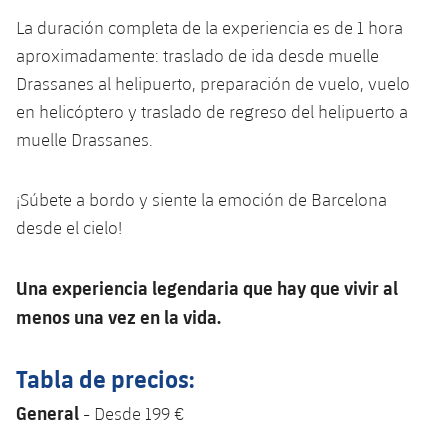
Jugadores
Noticias
La duración completa de la experiencia es de 1 hora
Apúntate a las amateurs
plusicon
más
aproximadamente: traslado de ida desde muelle
Calendario
Voleibol masculino
Apúntate a las amateurs
Drassanes al helipuerto, preparación de vuelo, vuelo
PLUSICON
MÁS
en helicóptero y traslado de regreso del helipuerto a
Resultados
Voleibol femenino
Carnet de las Secciones Amateurs
League of Legends
muelle Drassanes.
Clasificaciones
VALORANT Rising
¡Súbete a bordo y siente la emoción de Barcelona
Fotos
desde el cielo!
VALORANT Game Changers
eFootball
Una experiencia legendaria que hay que vivir al
menos una vez en la vida.
Tabla de precios:
General
- Desde 199 €