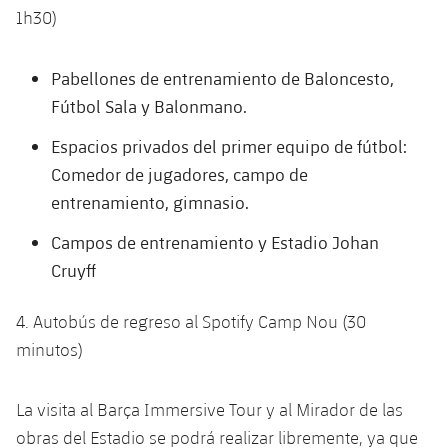
Jugadores
1h30)
Clasificaciones
Juvenil
Noticias
Atletismo
plusicon
más
Fotos
Infantil
Pabellones de entrenamiento de Baloncesto,
Actualidad
Baloncesto en silla de ruedas
plusicon
más
Fútbol Sala y Balonmano.
Historia
Alevín
Masculino
Actualidad
Espacios privados del primer equipo de fútbol:
Hockey sobre hielo
plusicon
más
Palmarés
Comedor de jugadores, campo de
Femenino
Jugadores
Actualidad
entrenamiento, gimnasio.
Hockey hierba
plusicon
más
Agenda
Campos de entrenamiento y Estadio Johan
Calendario
Jugadores
Noticias
Patinaje artístico
plusicon
más
Cruyff
Resultados
Calendario
Hockey Hierba Masculino
Escuela de Patinaje
Actualidad
4. Autobús de regreso al Spotify Camp Nou (30
Clasificaciones
minutos)
Resultados
Hockey Hierba Femenino
Plantilla
Rugby
plusicon
más
Clasificaciones
La visita al Barça
Immersive
Tour y al Mirador de las
Agenda
Actualidad
Voleibol
plusicon
más
obras del Estadio se podrá realizar libremente, ya que