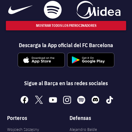
MOSTRAR TODOS LOS PATROCINADORES
Descarga la App oficial del FC Barcelona
Sigue al Barça en las redes sociales
facebook
x
youtube
instagram
spotify
discord
tiktok
Porteros
Defensas
Wojciech Szczęsny
Alejandro Balde