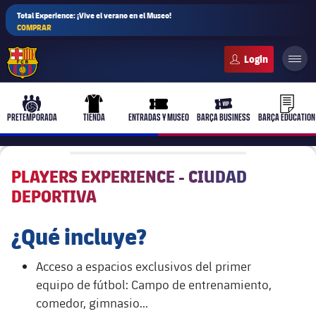
Total Experience: ¡Vive el verano en el Museo!
COMPRAR
FC Barcelona club badge
b-play
culers-ball
uniform
ticket-full
ticket-v
PRETEMPORADA
TIENDA
ENTRADAS Y MUSEO
BARÇA BUSINESS
BARÇA EDUCATION
PLAYERS EXPERIENCE - CIUDAD
DEPORTIVA
PLUSICON
MÁS
Primer equipo
¿Qué incluye?
Femenino
plusicon
más
Acceso a espacios exclusivos del primer
equipo de fútbol: Campo de entrenamiento,
Actualidad
Barça Atlètic
comedor, gimnasio...
plusicon
más