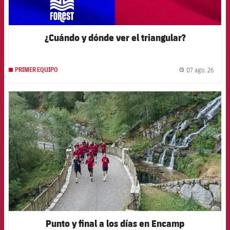
¿Cuándo y dónde ver el triangular?
07 ago. 26
PRIMER EQUIPO
label.
FCB Barcelona badge
Punto y final a los días en Encamp