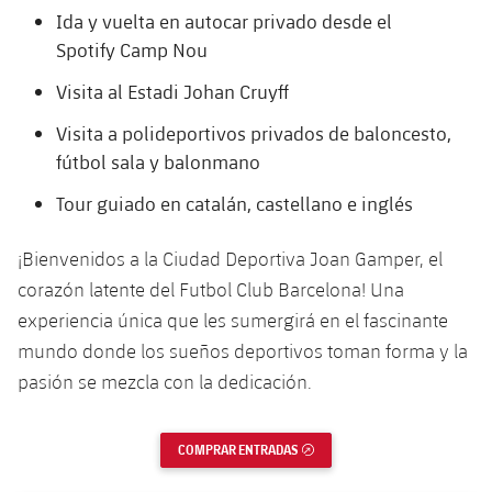
Ida
y
vuelta
en autocar
privado
desde
el
Calendario
Actualidad
Barça Legends
plusicon
más
Spotify
Camp Nou
plusicon
más
Entradas
Calendario
Contacto
Visita al
Estadi Johan Cruyff
Formativo masculino
plusicon
más
Junta Directiva
plusicon
más
Resultados
Visita a polideportivos privados de baloncesto,
Entradas
Jugadores
Actualidad
Formativo femenino
fútbol sala y balonmano
plusicon
más
Estructura ejecutiva
Barça Academy
Clasificaciones
plusicon
más
Resultados
Partidos
Tour
guiado
en catalán, castellano
e
inglés
Fotos
F. Barça Genuine
Actualidad
Organigramas
Más que un club
chevron-right
label.aria.chevronright
Jugadoras
Década a década
Clasificaciones
Noticias
¡
Bienvenidos
a la Ciudad Deportiva Joan
Gamper
, el
Juvenil A
Campus Verano
Fotos
corazón
latente
del Futbol Club Barcelona! Una
Órganos
Masia 360
Palmarés
chevron-right
label.aria.chevronright
Jugadores
Presidentes
Sobre Nosotros
Juvenil B
experiencia
única que les
sumergirá
en el
fascinante
Femenino B
PLUSICON
MÁS
mundo
donde
Fotos
los
sueños
deportivos
toman
forma y la
Documents
La Masia
Fotos
chevron-right
label.aria.chevronright
Jugadores de leyenda
SUB16
Femenino C
pasión
se
mezcla
con la
dedicación
.
Primer Equipo
plusicon
más
Jugadoras históricas
Historia
Comisiones y órganos
Entrenadores
chevron-right
label.aria.chevronright
SUB15
Juvenil
Actualidad
Base
COMPRAR ENTRADAS
ENLACE EXTERNO
plusicon
más
SUB14
Centro de documentación
SUB14 B