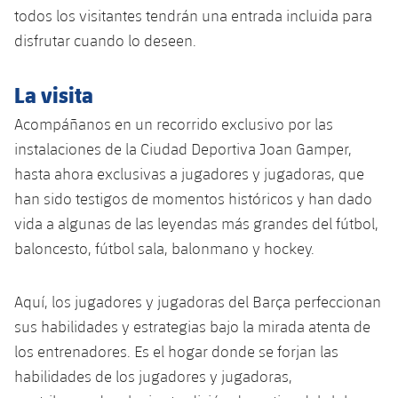
todos los visitantes tendrán una entrada incluida para
Jugadores
Noticias
Apúntate a las amateurs
plusicon
más
disfrutar cuando lo deseen.
Calendario
Voleibol masculino
Apúntate a las amateurs
PLUSICON
MÁS
La visita
Resultados
Voleibol femenino
Carnet de las Secciones Amateurs
League of Legends
Acompáñanos en un recorrido exclusivo por las
instalaciones de la Ciudad Deportiva Joan Gamper,
Clasificaciones
VALORANT Rising
hasta ahora exclusivas a jugadores y jugadoras, que
Fotos
han sido testigos de momentos históricos y han dado
VALORANT Game Changers
vida a algunas de las leyendas más grandes del fútbol,
baloncesto, fútbol sala, balonmano y hockey.
eFootball
Aquí, los jugadores y jugadoras del Barça perfeccionan
sus habilidades y estrategias bajo la mirada atenta de
los entrenadores. Es el hogar donde se forjan las
habilidades de los jugadores y jugadoras,