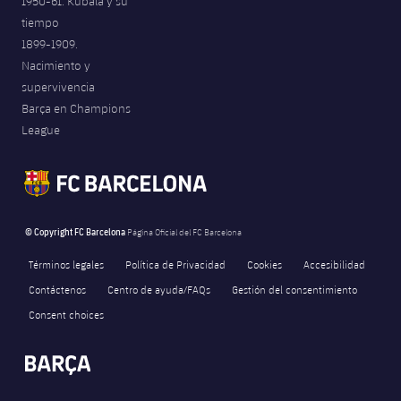
1950-61. Kubala y su
tiempo
1899-1909.
Nacimiento y
supervivencia
Barça en Champions
League
© Copyright FC Barcelona
Página Oficial del FC Barcelona
Términos legales
Política de Privacidad
Cookies
Accesibilidad
Contáctenos
Centro de ayuda/FAQs
Gestión del consentimiento
Consent choices
FORÇA BARÇA
80,849
label.aria.fire
Força Barça
label.aria.forcabarca