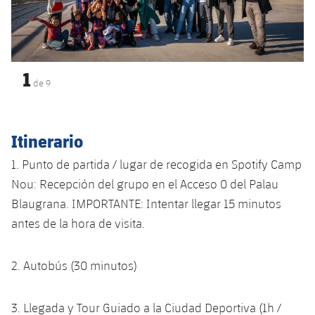
plusicon
más
Servicios Médicos
Acreditaciones
Fotos
Fotos
Infantil A
Entradas
SUB8 B
Calendario
Campus Verano
Actualidad
Accesibilidad
Historia
Instalaciones
Infantil B
Resultados
Resultados
Juvenil
1
PLUSICON
MÁS
Palmarés
de
9
Clasificaciones
Jugadores
Cadete
Primer equipo
plusicon
más
Jugadors
Itinerario
Clasificaciones
Infantil
Actualidad
Barça Atlètic
plusicon
más
1. Punto de partida / lugar de recogida en Spotify Camp
Fotos
Alevín
Calendario
Nou:
Recepción del grupo en el Acceso 0 del Palau
Actualidad
Base
plusicon
más
Blaugrana. IMPORTANTE: Intentar llegar 15 minutos
Palmarés
Entradas
Calendario
antes de la hora de visita.
Campus Verano
Actualidad
Historia
Resultados
Resultados
Barça C
2. Autobús (30 minutos)
PLUSICON
MÁS
Clasificaciones
Jugadores
Junior
Información general
plusicon
más
3. Llegada y Tour Guiado a la Ciudad Deportiva (1h /