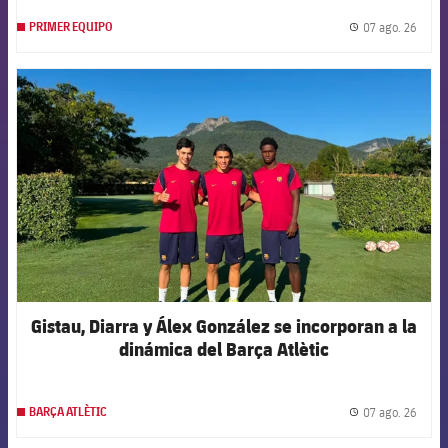
07 ago. 26
PRIMER EQUIPO
label.
FCB Barcelona badge
Gistau, Diarra y Álex González se incorporan a la
dinámica del Barça Atlètic
07 ago. 26
BARÇA ATLÈTIC
label.