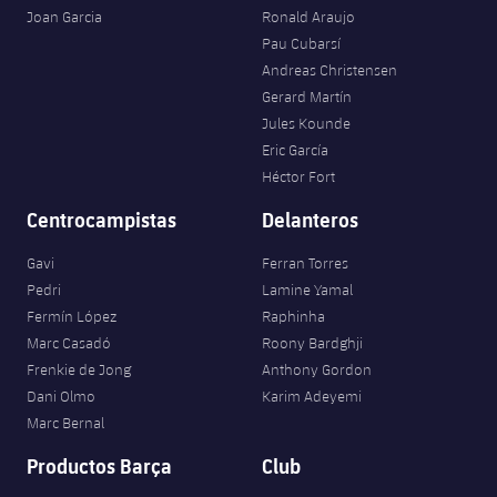
Joan Garcia
Ronald Araujo
Pau Cubarsí
Andreas Christensen
Gerard Martín
Jules Kounde
Eric García
Héctor Fort
Centrocampistas
Delanteros
Gavi
Ferran Torres
Pedri
Lamine Yamal
Fermín López
Raphinha
Marc Casadó
Roony Bardghji
Frenkie de Jong
Anthony Gordon
Dani Olmo
Karim Adeyemi
Marc Bernal
Productos Barça
Club