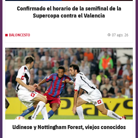
Confirmado el horario de la semifinal de la
Supercopa contra el Valencia
07 ago. 26
BALONCESTO
label.
FCB Barcelona badge
Udinese y Nottingham Forest, viejos conocidos