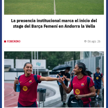
La presencia institucional marca el inicio del
stage del Barça Femení en Andorra la Vella
06 ago. 26
FEMENINO
label.
FCB Barcelona badge